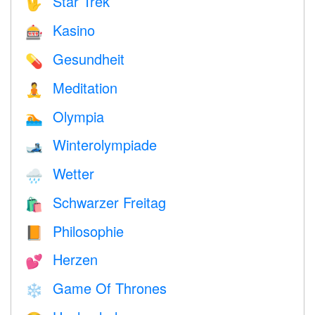
Star Trek
🖖
Kasino
🎰
Gesundheit
💊
Meditation
🧘
Olympia
🏊
Winterolympiade
🎿
Wetter
🌧
Schwarzer Freitag
🛍
Philosophie
📙
Herzen
💕
Game Of Thrones
❄️