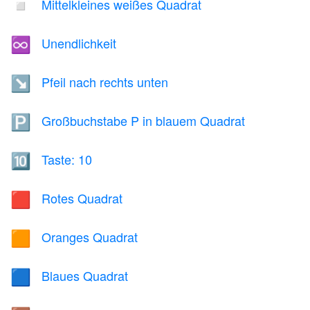
Mittelkleines weißes Quadrat
◽
Unendlichkeit
♾️
Pfeil nach rechts unten
↘️
Großbuchstabe P in blauem Quadrat
🅿️
Taste: 10
🔟
Rotes Quadrat
🟥
Oranges Quadrat
🟧
Blaues Quadrat
🟦