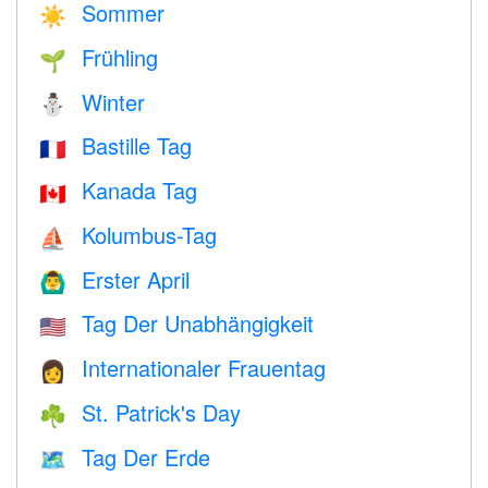
Sommer
☀️
Frühling
🌱
Winter
⛄
Bastille Tag
🇫🇷
Kanada Tag
🇨🇦
Kolumbus-Tag
⛵️
Erster April
🙆‍♂️
Tag Der Unabhängigkeit
🇺🇸
Internationaler Frauentag
👩
St. Patrick's Day
☘️
Tag Der Erde
🗺️