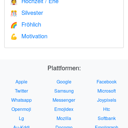
Hochzeit / Ehe
👰
Silvester
🎊
Fröhlich
🌈
Motivation
💪
Plattformen:
Apple
Google
Facebook
Twitter
Samsung
Microsoft
Whatsapp
Messenger
Joypixels
Openmoji
Emojidex
Htc
Lg
Mozilla
Softbank
Au-Kddi
Docomo
Emojigraph