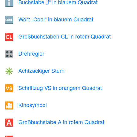
Buchstabe „i“ in blauem Quadrat
ℹ️
Wort „Cool“ in blauem Quadrat
🆒
Großbuchstaben CL in rotem Quadrat
🆑
Drehregler
🎛️
Achtzackiger Stern
✳️
Schriftzug VS in orangem Quadrat
🆚
Kinosymbol
🎦
Großbuchstabe A in rotem Quadrat
🅰️