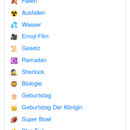
Fallen
🍂
Ausfallen
☢️
Wasser
💦
Emoji-Film
🎥
Gesetz
📜
Ramadan
☪️
Sherlock
🕵️
Biologie
🦁
Geburtstag
🎂
Geburtstag Der Königin
👑
Super Bowl
🏈