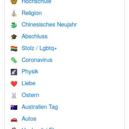
Hochschule
🤓
Religion
⛪️
Chinesisches Neujahr
🐉
Abschluss
🎓
Stolz / Lgbtq+
🏳️‍🌈
Coronavirus
🦠
Physik
🌠
Liebe
❤️️
Ostern
🐰
Australien Tag
🇦🇺
Autos
🚗