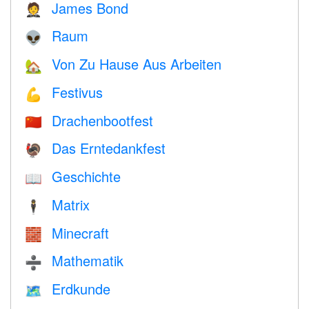
James Bond
🤵
Raum
👽
Von Zu Hause Aus Arbeiten
🏡
Festivus
💪
Drachenbootfest
🇨🇳
Das Erntedankfest
🦃
Geschichte
📖
Matrix
🕴️
Minecraft
🧱
Mathematik
➗
Erdkunde
🗺