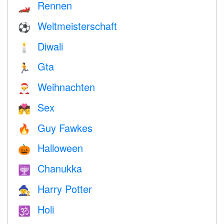
Rennen
🏎
Weltmeisterschaft
⚽
Diwali
🕯
Gta
🏃
Weihnachten
🎅
Sex
💏
Guy Fawkes
🔥
Halloween
🎃
Chanukka
🕎
Harry Potter
🧙
Holi
🕉