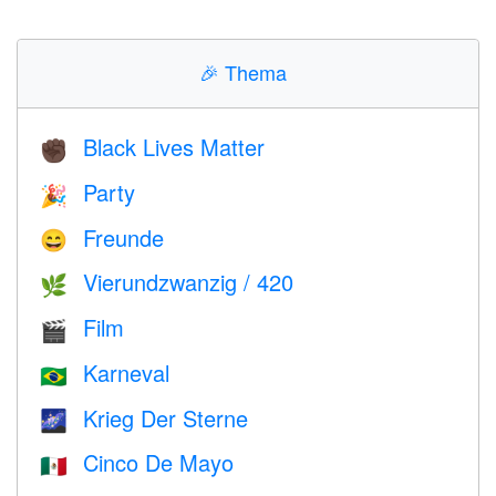
🎉
Thema
Black Lives Matter
✊🏿
Party
🎉
Freunde
😄
Vierundzwanzig / 420
🌿
Film
🎬
Karneval
🇧🇷
Krieg Der Sterne
🌌
Cinco De Mayo
🇲🇽