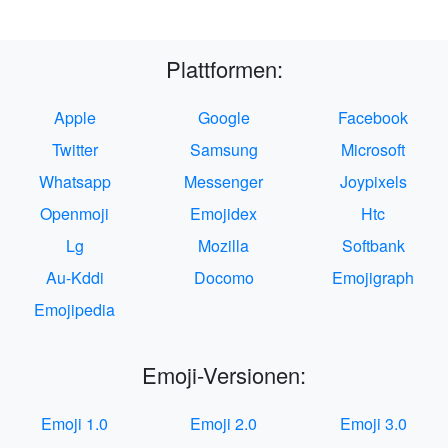
Plattformen:
Apple
Google
Facebook
Twitter
Samsung
Microsoft
Whatsapp
Messenger
Joypixels
Openmoji
Emojidex
Htc
Lg
Mozilla
Softbank
Au-Kddi
Docomo
Emojigraph
Emojipedia
Emoji-Versionen:
Emoji 1.0
Emoji 2.0
Emoji 3.0