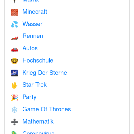
Minecraft
🧱
Wasser
💦
Rennen
🏎
Autos
🚗
Hochschule
🤓
Krieg Der Sterne
🌌
Star Trek
🖖
Party
🎉
Game Of Thrones
❄️
Mathematik
➗
Coronavirus