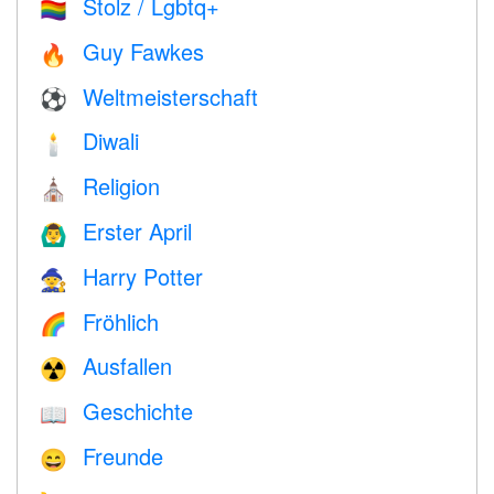
Stolz / Lgbtq+
🏳️‍🌈
Guy Fawkes
🔥
Weltmeisterschaft
⚽
Diwali
🕯
Religion
⛪️
Erster April
🙆‍♂️
Harry Potter
🧙
Fröhlich
🌈
Ausfallen
☢️
Geschichte
📖
Freunde
😄