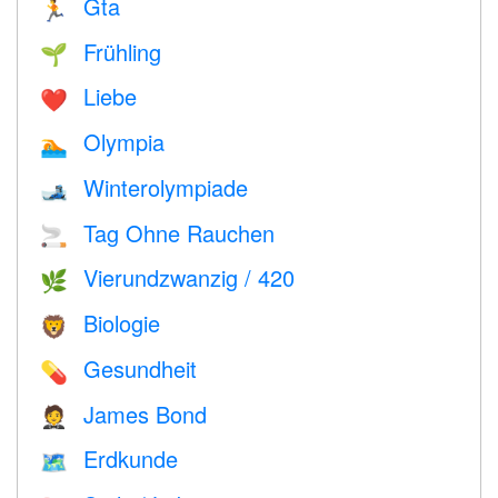
Gta
🏃
Frühling
🌱
Liebe
❤️️
Olympia
🏊
Winterolympiade
🎿
Tag Ohne Rauchen
🚬
Vierundzwanzig / 420
🌿
Biologie
🦁
Gesundheit
💊
James Bond
🤵
Erdkunde
🗺