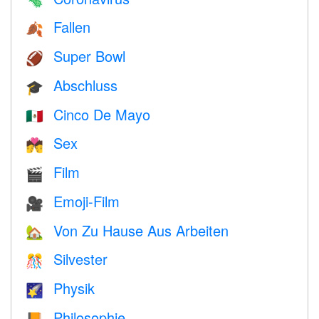
🦠
Fallen
🍂
Super Bowl
🏈
Abschluss
🎓
Cinco De Mayo
🇲🇽
Sex
💏
Film
🎬
Emoji-Film
🎥
Von Zu Hause Aus Arbeiten
🏡
Silvester
🎊
Physik
🌠
Philosophie