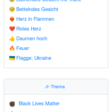
Bettelndes Gesicht
🥺
Herz in Flammen
❤️‍🔥
Rotes Herz
❤️
Daumen hoch
👍
Feuer
🔥
Flagge: Ukraine
🇺🇦
🎉
Thema
Black Lives Matter
✊🏿