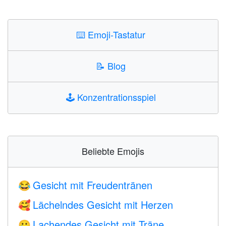
⌨️
Emoji-Tastatur
📝
Blog
🕹️
Konzentrationsspiel
Beliebte Emojis
Gesicht mit Freudentränen
😂
Lächelndes Gesicht mit Herzen
🥰
Lachendes Gesicht mit Träne
🥲