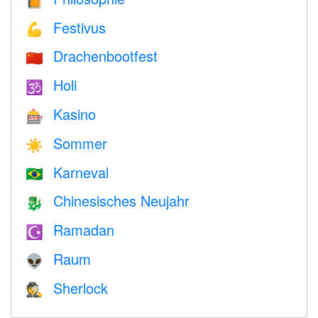
📙
Festivus
💪
Drachenbootfest
🇨🇳
Holi
🕉
Kasino
🎰
Sommer
☀️
Karneval
🇧🇷
Chinesisches Neujahr
🐉
Ramadan
☪️
Raum
👽
Sherlock
🕵️