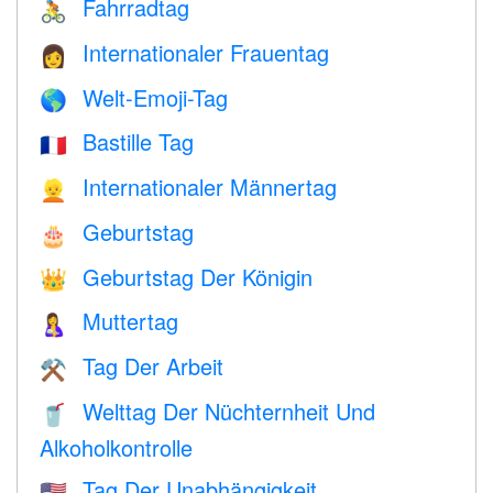
Fahrradtag
🚴
Internationaler Frauentag
👩
Welt-Emoji-Tag
🌎
Bastille Tag
🇫🇷
Internationaler Männertag
👱
Geburtstag
🎂
Geburtstag Der Königin
👑
Muttertag
🤱
Tag Der Arbeit
⚒️
Welttag Der Nüchternheit Und
🥤
Alkoholkontrolle
Tag Der Unabhängigkeit
🇺🇸