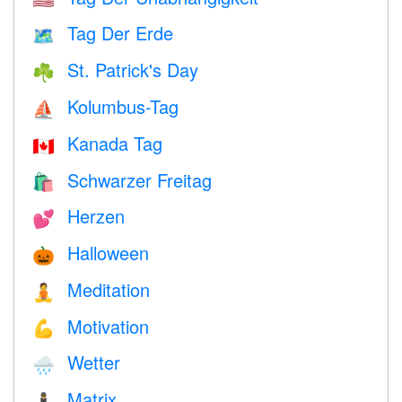
Tag Der Erde
🗺️
St. Patrick's Day
☘️
Kolumbus-Tag
⛵️
Kanada Tag
🇨🇦
Schwarzer Freitag
🛍
Herzen
💕
Halloween
🎃
Meditation
🧘
Motivation
💪
Wetter
🌧
Matrix
🕴️