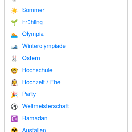
Sommer
☀️
Frühling
🌱
Olympia
🏊
Winterolympiade
🎿
Ostern
🐰
Hochschule
🤓
Hochzeit / Ehe
👰
Party
🎉
Weltmeisterschaft
⚽
Ramadan
☪️
Ausfallen
☢️