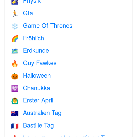
Physik
🌠
Gta
🏃
Game Of Thrones
❄️
Fröhlich
🌈
Erdkunde
🗺
Guy Fawkes
🔥
Halloween
🎃
Chanukka
🕎
Erster April
🙆‍♂️
Australien Tag
🇦🇺
Bastille Tag
🇫🇷