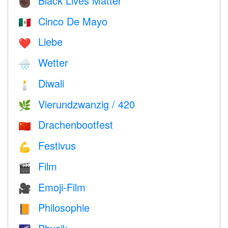
Black Lives Matter
✊🏿
Cinco De Mayo
🇲🇽
Liebe
❤️️
Wetter
🌧
Diwali
🕯
Vierundzwanzig / 420
🌿
Drachenbootfest
🇨🇳
Festivus
💪
Film
🎬
Emoji-Film
🎥
Philosophie
📙