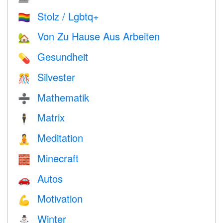
Stolz / Lgbtq+
🏳️‍🌈
Von Zu Hause Aus Arbeiten
🏡
Gesundheit
💊
Silvester
🎊
Mathematik
➗
Matrix
🕴️
Meditation
🧘
Minecraft
🧱
Autos
🚗
Motivation
💪
Winter
⛄