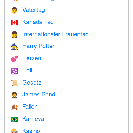
Vatertag
👨
Kanada Tag
🇨🇦
Internationaler Frauentag
👩
Harry Potter
🧙
Herzen
💕
Holi
🕉
Gesetz
📜
James Bond
🤵
Fallen
🍂
Karneval
🇧🇷
Kasino
🎰