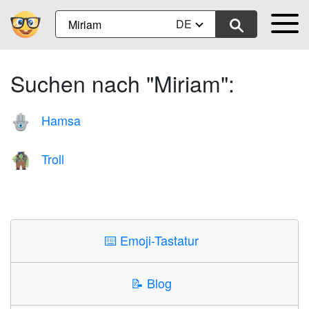
DE
Suchen nach "Miriam":
Hamsa
🪬
Troll
🧌
⌨️
Emoji-Tastatur
📝
Blog