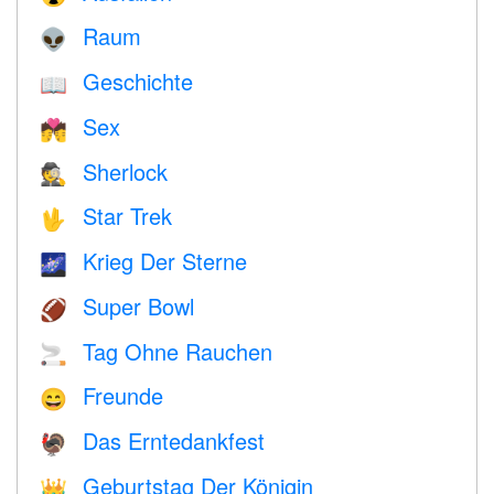
Raum
👽
Geschichte
📖
Sex
💏
Sherlock
🕵️
Star Trek
🖖
Krieg Der Sterne
🌌
Super Bowl
🏈
Tag Ohne Rauchen
🚬
Freunde
😄
Das Erntedankfest
🦃
Geburtstag Der Königin
👑