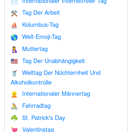
Internationaler Internetfreier Tag
📩
Tag Der Arbeit
⚒️
Kolumbus-Tag
⛵️
Welt-Emoji-Tag
🌎
Muttertag
🤱
Tag Der Unabhängigkeit
🇺🇸
Welttag Der Nüchternheit Und
🥤
Alkoholkontrolle
Internationaler Männertag
👱
Fahrradtag
🚴
St. Patrick's Day
☘️
Valentinstag
💘