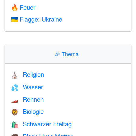
Feuer
🔥
Flagge: Ukraine
🇺🇦
🎉
Thema
Religion
⛪️
Wasser
💦
Rennen
🏎
Biologie
🦁
Schwarzer Freitag
🛍