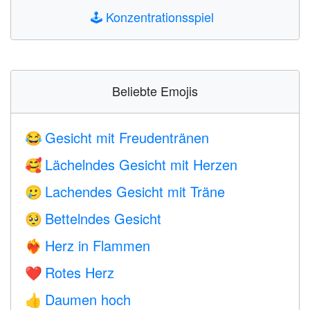
🕹️
Konzentrationsspiel
Beliebte Emojis
Gesicht mit Freudentränen
😂
Lächelndes Gesicht mit Herzen
🥰
Lachendes Gesicht mit Träne
🥲
Bettelndes Gesicht
🥺
Herz in Flammen
❤️‍🔥
Rotes Herz
❤️
Daumen hoch
👍