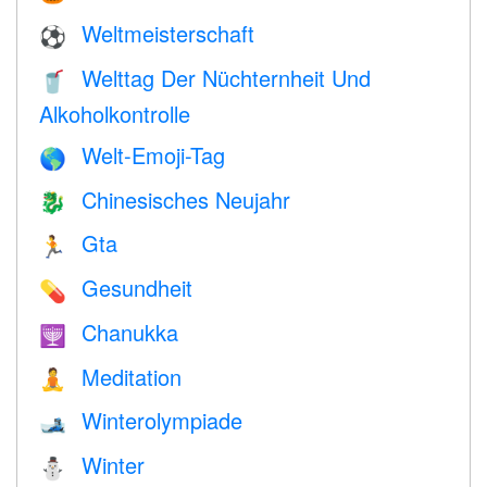
Weltmeisterschaft
⚽
Welttag Der Nüchternheit Und
🥤
Alkoholkontrolle
Welt-Emoji-Tag
🌎
Chinesisches Neujahr
🐉
Gta
🏃
Gesundheit
💊
Chanukka
🕎
Meditation
🧘
Winterolympiade
🎿
Winter
⛄