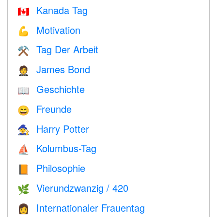
Kanada Tag
🇨🇦
Motivation
💪
Tag Der Arbeit
⚒️
James Bond
🤵
Geschichte
📖
Freunde
😄
Harry Potter
🧙
Kolumbus-Tag
⛵️
Philosophie
📙
Vierundzwanzig / 420
🌿
Internationaler Frauentag
👩