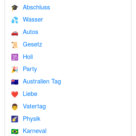
Abschluss
🎓
Wasser
💦
Autos
🚗
Gesetz
📜
Holi
🕉
Party
🎉
Australien Tag
🇦🇺
Liebe
❤️️
Vatertag
👨
Physik
🌠
Karneval
🇧🇷