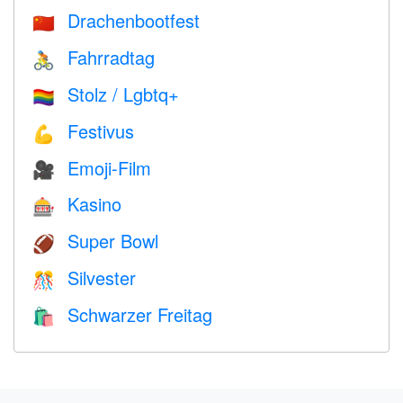
Drachenbootfest
🇨🇳
Fahrradtag
🚴
Stolz / Lgbtq+
🏳️‍🌈
Festivus
💪
Emoji-Film
🎥
Kasino
🎰
Super Bowl
🏈
Silvester
🎊
Schwarzer Freitag
🛍