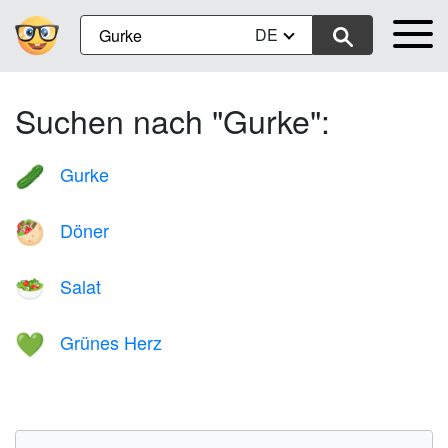
DE
Suchen nach "Gurke":
Gurke
🥒
Döner
🥙
Salat
🥗
Grünes Herz
💚