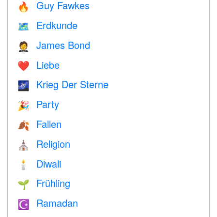
Guy Fawkes
🔥
Erdkunde
🗺
James Bond
🤵
Liebe
❤️️
Krieg Der Sterne
🌌
Party
🎉
Fallen
🍂
Religion
⛪️
Diwali
🕯
Frühling
🌱
Ramadan
☪️