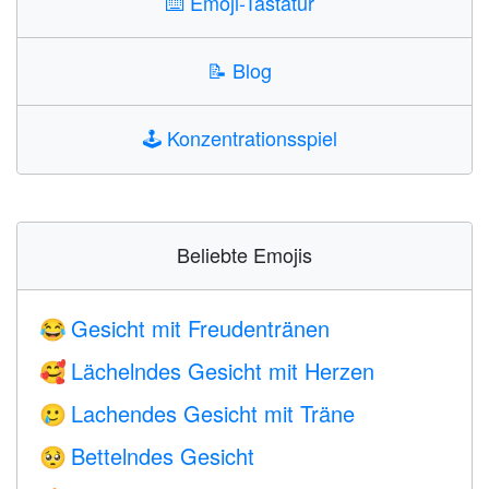
⌨️
Emoji-Tastatur
📝
Blog
🕹️
Konzentrationsspiel
Beliebte Emojis
Gesicht mit Freudentränen
😂
Lächelndes Gesicht mit Herzen
🥰
Lachendes Gesicht mit Träne
🥲
Bettelndes Gesicht
🥺