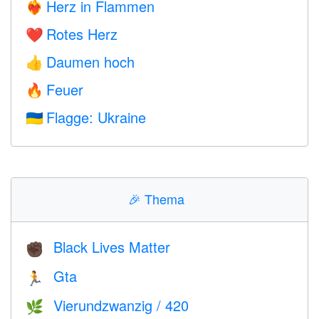
Herz in Flammen
❤️‍🔥
Rotes Herz
❤️
Daumen hoch
👍
Feuer
🔥
Flagge: Ukraine
🇺🇦
🎉
Thema
Black Lives Matter
✊🏿
Gta
🏃
Vierundzwanzig / 420
🌿