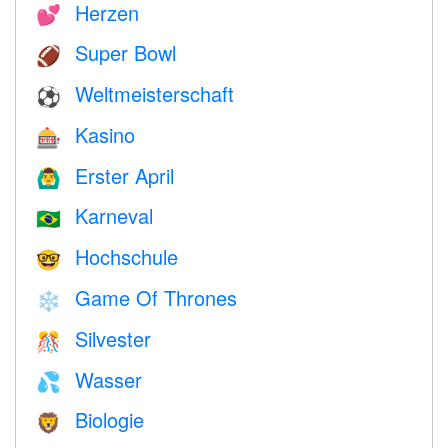
Herzen
💕
Super Bowl
🏈
Weltmeisterschaft
⚽
Kasino
🎰
Erster April
🙆‍♂️
Karneval
🇧🇷
Hochschule
🤓
Game Of Thrones
❄️
Silvester
🎊
Wasser
💦
Biologie
🦁