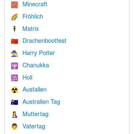
Minecraft
🧱
Fröhlich
🌈
Matrix
🕴️
Drachenbootfest
🇨🇳
Harry Potter
🧙
Chanukka
🕎
Holi
🕉
Ausfallen
☢️
Australien Tag
🇦🇺
Muttertag
🤱
Vatertag
👨