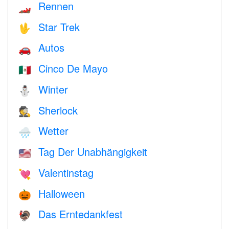
Rennen
🏎
Star Trek
🖖
Autos
🚗
Cinco De Mayo
🇲🇽
Winter
⛄
Sherlock
🕵️
Wetter
🌧
Tag Der Unabhängigkeit
🇺🇸
Valentinstag
💘
Halloween
🎃
Das Erntedankfest
🦃