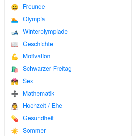
Freunde
😄
Olympia
🏊
Winterolympiade
🎿
Geschichte
📖
Motivation
💪
Schwarzer Freitag
🛍
Sex
💏
Mathematik
➗
Hochzeit / Ehe
👰
Gesundheit
💊
Sommer
☀️