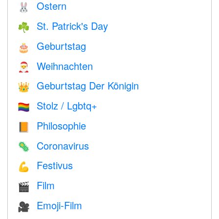
Ostern
🐰
St. Patrick's Day
☘️
Geburtstag
🎂
Weihnachten
🎅
Geburtstag Der Königin
👑
Stolz / Lgbtq+
🏳️‍🌈
Philosophie
📙
Coronavirus
🦠
Festivus
💪
Film
🎬
Emoji-Film
🎥