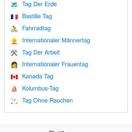
Tag Der Erde
🗺️
Bastille Tag
🇫🇷
Fahrradtag
🚴
Internationaler Männertag
👱
Tag Der Arbeit
⚒️
Internationaler Frauentag
👩
Kanada Tag
🇨🇦
Kolumbus-Tag
⛵️
Tag Ohne Rauchen
🚬