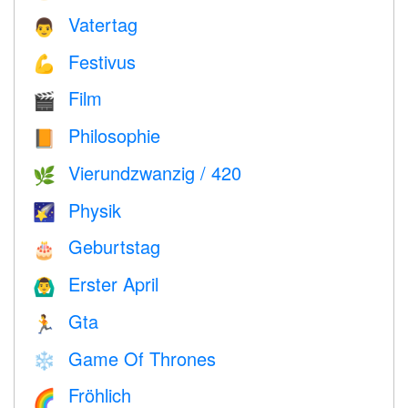
Vatertag
👨
Festivus
💪
Film
🎬
Philosophie
📙
Vierundzwanzig / 420
🌿
Physik
🌠
Geburtstag
🎂
Erster April
🙆‍♂️
Gta
🏃
Game Of Thrones
❄️
Fröhlich
🌈