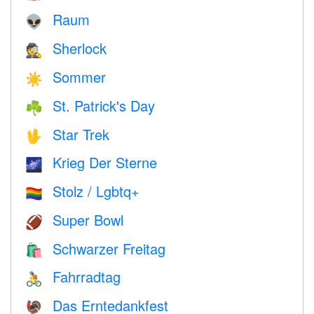
Raum
👽
Sherlock
🕵️
Sommer
☀️
St. Patrick's Day
☘️
Star Trek
🖖
Krieg Der Sterne
🌌
Stolz / Lgbtq+
🏳️‍🌈
Super Bowl
🏈
Schwarzer Freitag
🛍
Fahrradtag
🚴
Das Erntedankfest
🦃