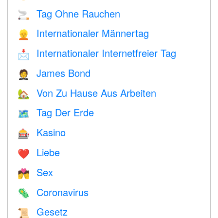
Tag Ohne Rauchen
🚬
Internationaler Männertag
👱
Internationaler Internetfreier Tag
📩
James Bond
🤵
Von Zu Hause Aus Arbeiten
🏡
Tag Der Erde
🗺️
Kasino
🎰
Liebe
❤️️
Sex
💏
Coronavirus
🦠
Gesetz
📜