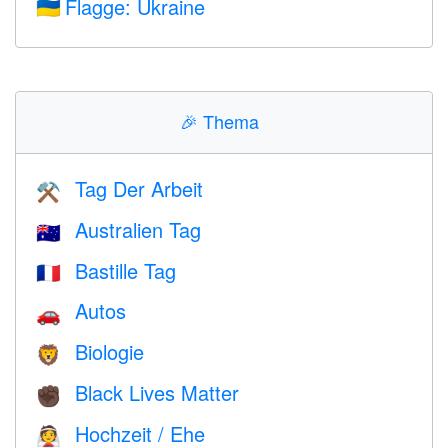
Flagge: Ukraine
🇺🇦
🎉
Thema
Tag Der Arbeit
⚒️
Australien Tag
🇦🇺
Bastille Tag
🇫🇷
Autos
🚗
Biologie
🦁
Black Lives Matter
✊🏿
Hochzeit / Ehe
👰