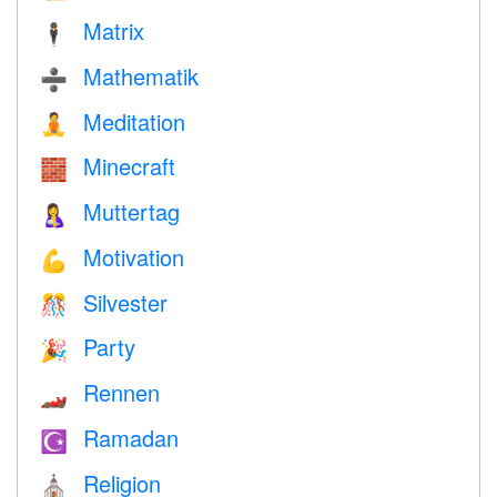
Matrix
🕴️
Mathematik
➗
Meditation
🧘
Minecraft
🧱
Muttertag
🤱
Motivation
💪
Silvester
🎊
Party
🎉
Rennen
🏎
Ramadan
☪️
Religion
⛪️