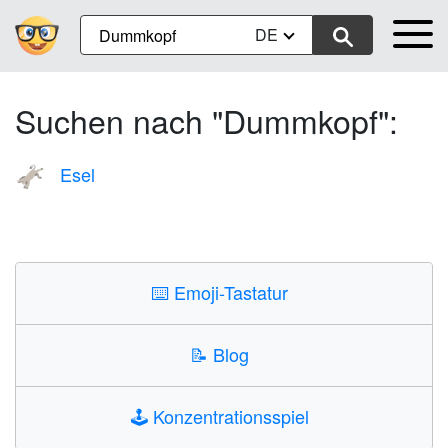
DE
Suchen nach "Dummkopf":
Esel
🫏
⌨️
Emoji-Tastatur
📝
Blog
🕹️
Konzentrationsspiel