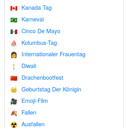
Kanada Tag
🇨🇦
Karneval
🇧🇷
Cinco De Mayo
🇲🇽
Kolumbus-Tag
⛵️
Internationaler Frauentag
👩
Diwali
🕯
Drachenbootfest
🇨🇳
Geburtstag Der Königin
👑
Emoji-Film
🎥
Fallen
🍂
Ausfallen
☢️