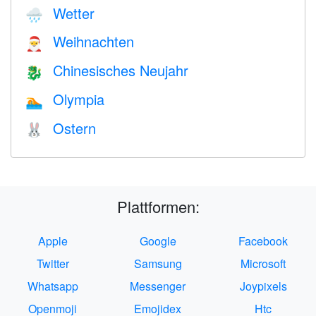
Wetter
🌧
Weihnachten
🎅
Chinesisches Neujahr
🐉
Olympia
🏊
Ostern
🐰
Plattformen:
Apple
Google
Facebook
Twitter
Samsung
Microsoft
Whatsapp
Messenger
Joypixels
Openmoji
Emojidex
Htc