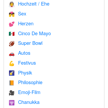
Hochzeit / Ehe
👰
Sex
💏
Herzen
💕
Cinco De Mayo
🇲🇽
Super Bowl
🏈
Autos
🚗
Festivus
💪
Physik
🌠
Philosophie
📙
Emoji-Film
🎥
Chanukka
🕎