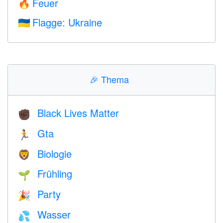
Feuer
🔥
Flagge: Ukraine
🇺🇦
🎉
Thema
Black Lives Matter
✊🏿
Gta
🏃
Biologie
🦁
Frühling
🌱
Party
🎉
Wasser
💦