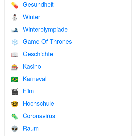
Gesundheit
💊
Winter
⛄
Winterolympiade
🎿
Game Of Thrones
❄️
Geschichte
📖
Kasino
🎰
Karneval
🇧🇷
Film
🎬
Hochschule
🤓
Coronavirus
🦠
Raum
👽