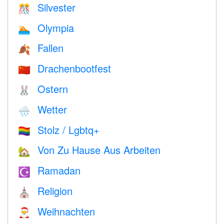
Silvester
🎊
Olympia
🏊
Fallen
🍂
Drachenbootfest
🇨🇳
Ostern
🐰
Wetter
🌧
Stolz / Lgbtq+
🏳️‍🌈
Von Zu Hause Aus Arbeiten
🏡
Ramadan
☪️
Religion
⛪️
Weihnachten
🎅