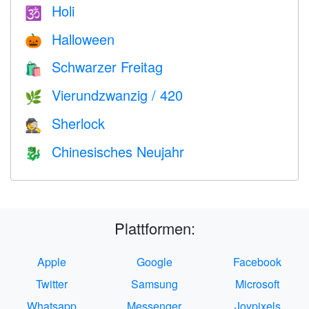
Holi
🕉
Halloween
🎃
Schwarzer Freitag
🛍
Vierundzwanzig / 420
🌿
Sherlock
🕵️
Chinesisches Neujahr
🐉
Plattformen:
Apple
Google
Facebook
Twitter
Samsung
Microsoft
Whatsapp
Messenger
Joypixels