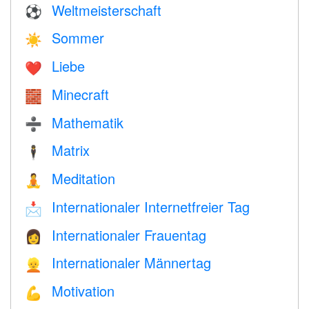
Weltmeisterschaft
⚽
Sommer
☀️
Liebe
❤️️
Minecraft
🧱
Mathematik
➗
Matrix
🕴️
Meditation
🧘
Internationaler Internetfreier Tag
📩
Internationaler Frauentag
👩
Internationaler Männertag
👱
Motivation
💪