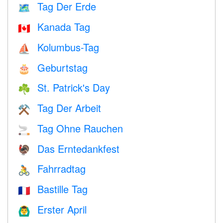
Tag Der Erde
🗺️
Kanada Tag
🇨🇦
Kolumbus-Tag
⛵️
Geburtstag
🎂
St. Patrick's Day
☘️
Tag Der Arbeit
⚒️
Tag Ohne Rauchen
🚬
Das Erntedankfest
🦃
Fahrradtag
🚴
Bastille Tag
🇫🇷
Erster April
🙆‍♂️