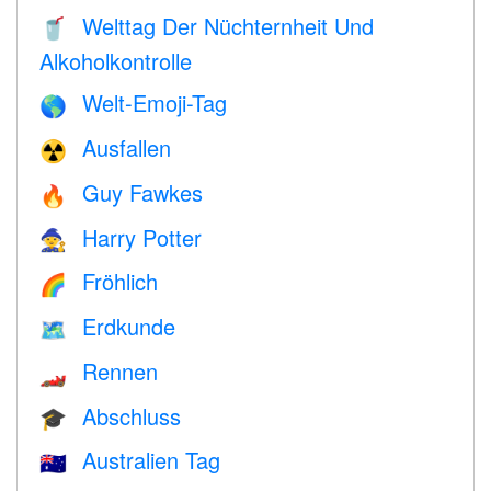
Welttag Der Nüchternheit Und
🥤
Alkoholkontrolle
Welt-Emoji-Tag
🌎
Ausfallen
☢️
Guy Fawkes
🔥
Harry Potter
🧙
Fröhlich
🌈
Erdkunde
🗺
Rennen
🏎
Abschluss
🎓
Australien Tag
🇦🇺