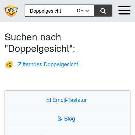
DE
Suchen nach
"Doppelgesicht":
Zitterndes Doppelgesicht
🫨
⌨️
Emoji-Tastatur
📝
Blog