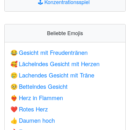
🕹️
Konzentrationsspiel
Beliebte Emojis
Gesicht mit Freudentränen
😂
Lächelndes Gesicht mit Herzen
🥰
Lachendes Gesicht mit Träne
🥲
Bettelndes Gesicht
🥺
Herz in Flammen
❤️‍🔥
Rotes Herz
❤️
Daumen hoch
👍