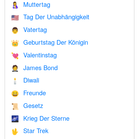
Muttertag
🤱
Tag Der Unabhängigkeit
🇺🇸
Vatertag
👨
Geburtstag Der Königin
👑
Valentinstag
💘
James Bond
🤵
Diwali
🕯
Freunde
😄
Gesetz
📜
Krieg Der Sterne
🌌
Star Trek
🖖