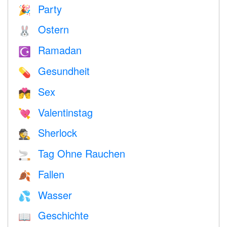
Party
🎉
Ostern
🐰
Ramadan
☪️
Gesundheit
💊
Sex
💏
Valentinstag
💘
Sherlock
🕵️
Tag Ohne Rauchen
🚬
Fallen
🍂
Wasser
💦
Geschichte
📖