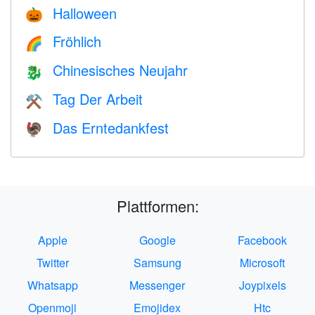
Halloween
🎃
Fröhlich
🌈
Chinesisches Neujahr
🐉
Tag Der Arbeit
⚒️
Das Erntedankfest
🦃
Plattformen:
Apple
Google
Facebook
Twitter
Samsung
Microsoft
Whatsapp
Messenger
Joypixels
Openmoji
Emojidex
Htc