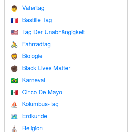
Vatertag
👨
Bastille Tag
🇫🇷
Tag Der Unabhängigkeit
🇺🇸
Fahrradtag
🚴
Biologie
🦁
Black Lives Matter
✊🏿
Karneval
🇧🇷
Cinco De Mayo
🇲🇽
Kolumbus-Tag
⛵️
Erdkunde
🗺
Religion
⛪️