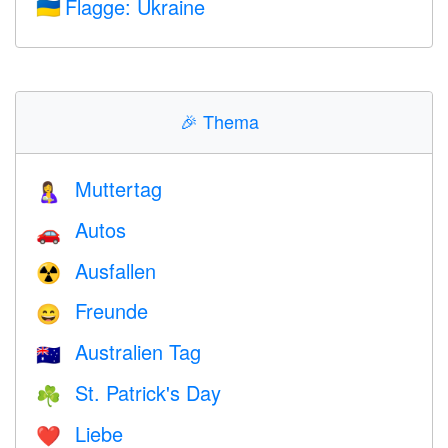
Flagge: Ukraine
🇺🇦
🎉
Thema
Muttertag
🤱
Autos
🚗
Ausfallen
☢️
Freunde
😄
Australien Tag
🇦🇺
St. Patrick's Day
☘️
Liebe
❤️️