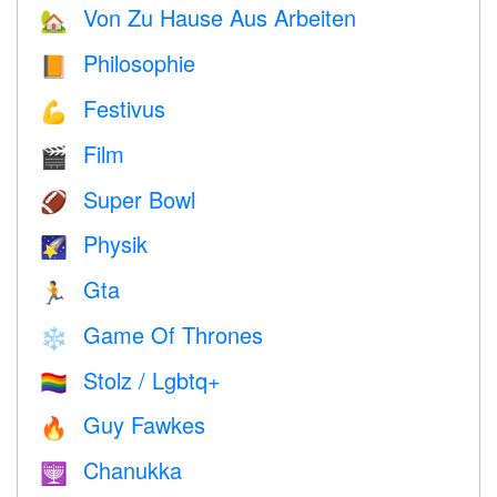
Von Zu Hause Aus Arbeiten
🏡
Philosophie
📙
Festivus
💪
Film
🎬
Super Bowl
🏈
Physik
🌠
Gta
🏃
Game Of Thrones
❄️
Stolz / Lgbtq+
🏳️‍🌈
Guy Fawkes
🔥
Chanukka
🕎