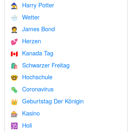
Harry Potter
🧙
Wetter
🌧
James Bond
🤵
Herzen
💕
Kanada Tag
🇨🇦
Schwarzer Freitag
🛍
Hochschule
🤓
Coronavirus
🦠
Geburtstag Der Königin
👑
Kasino
🎰
Holi
🕉