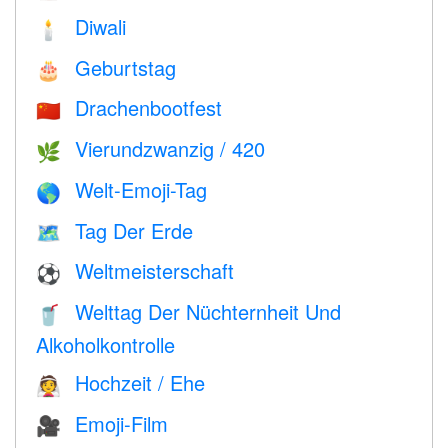
Diwali
🕯
Geburtstag
🎂
Drachenbootfest
🇨🇳
Vierundzwanzig / 420
🌿
Welt-Emoji-Tag
🌎
Tag Der Erde
🗺️
Weltmeisterschaft
⚽
Welttag Der Nüchternheit Und
🥤
Alkoholkontrolle
Hochzeit / Ehe
👰
Emoji-Film
🎥