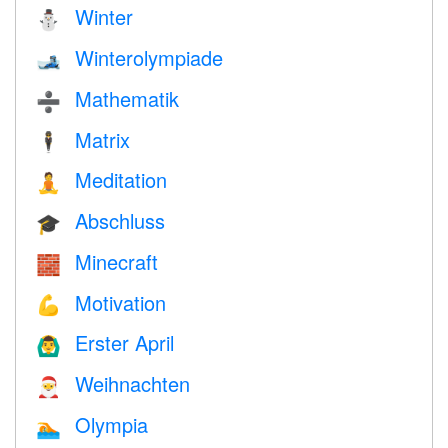
Winter
⛄
Winterolympiade
🎿
Mathematik
➗
Matrix
🕴️
Meditation
🧘
Abschluss
🎓
Minecraft
🧱
Motivation
💪
Erster April
🙆‍♂️
Weihnachten
🎅
Olympia
🏊