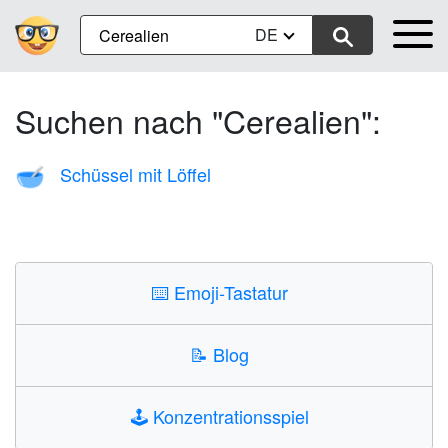
DE
Suchen nach "Cerealien":
Schüssel mit Löffel
🥣
⌨️
Emoji-Tastatur
📝
Blog
🕹️
Konzentrationsspiel