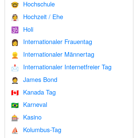
Hochschule
🤓
Hochzeit / Ehe
👰
Holi
🕉
Internationaler Frauentag
👩
Internationaler Männertag
👱
Internationaler Internetfreier Tag
📩
James Bond
🤵
Kanada Tag
🇨🇦
Karneval
🇧🇷
Kasino
🎰
Kolumbus-Tag
⛵️