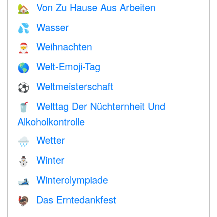
Von Zu Hause Aus Arbeiten
🏡
Wasser
💦
Weihnachten
🎅
Welt-Emoji-Tag
🌎
Weltmeisterschaft
⚽
Welttag Der Nüchternheit Und
🥤
Alkoholkontrolle
Wetter
🌧
Winter
⛄
Winterolympiade
🎿
Das Erntedankfest
🦃