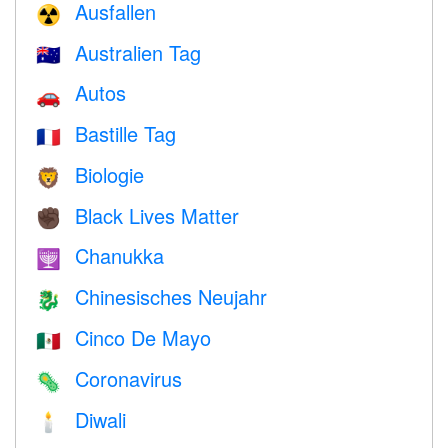
Ausfallen
☢️
Australien Tag
🇦🇺
Autos
🚗
Bastille Tag
🇫🇷
Biologie
🦁
Black Lives Matter
✊🏿
Chanukka
🕎
Chinesisches Neujahr
🐉
Cinco De Mayo
🇲🇽
Coronavirus
🦠
Diwali
🕯