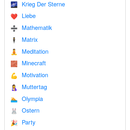
Krieg Der Sterne
🌌
Liebe
❤️️
Mathematik
➗
Matrix
🕴️
Meditation
🧘
Minecraft
🧱
Motivation
💪
Muttertag
🤱
Olympia
🏊
Ostern
🐰
Party
🎉