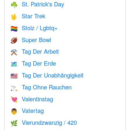
St. Patrick's Day
☘️
Star Trek
🖖
Stolz / Lgbtq+
🏳️‍🌈
Super Bowl
🏈
Tag Der Arbeit
⚒️
Tag Der Erde
🗺️
Tag Der Unabhängigkeit
🇺🇸
Tag Ohne Rauchen
🚬
Valentinstag
💘
Vatertag
👨
Vierundzwanzig / 420
🌿