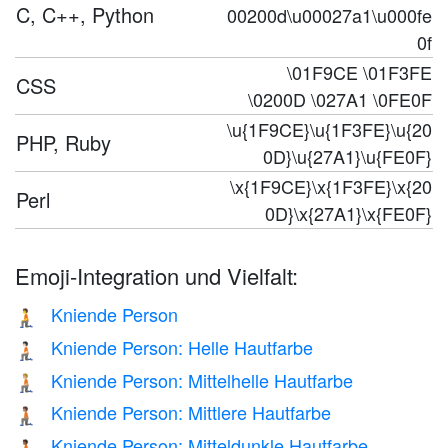
C, C++, Python
00200d\u00027a1\u000fe
0f
\01F9CE \01F3FE
CSS
\0200D \027A1 \0FE0F
\u{1F9CE}\u{1F3FE}\u{20
PHP, Ruby
0D}\u{27A1}\u{FE0F}
\x{1F9CE}\x{1F3FE}\x{20
Perl
0D}\x{27A1}\x{FE0F}
Emoji-Integration und Vielfalt:
Kniende Person
🧎
Kniende Person: Helle Hautfarbe
🧎🏻
Kniende Person: Mittelhelle Hautfarbe
🧎🏼
Kniende Person: Mittlere Hautfarbe
🧎🏽
Kniende Person: Mitteldunkle Hautfarbe