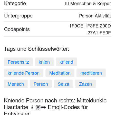
Kategorie
🤦‍♀️ Menschen & Körper
Untergruppe
Person Aktivität
1F9CE 1F3FE 200D
Codepoints
27A1 FE0F
Tags und Schlüsselwörter:
Fersensitz
knien
kniend
kniende Person
Meditation
meditieren
Mensch
Person
Seiza
Zazen
Kniende Person nach rechts: Mitteldunkle
Hautfarbe 🧎🏾‍➡️ Emoji-Codes für
Entwickler: