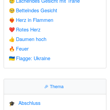
Lachendes Gesicht mit Träne
🥲
Bettelndes Gesicht
🥺
Herz in Flammen
❤️‍🔥
Rotes Herz
❤️
Daumen hoch
👍
Feuer
🔥
Flagge: Ukraine
🇺🇦
🎉
Thema
Abschluss
🎓