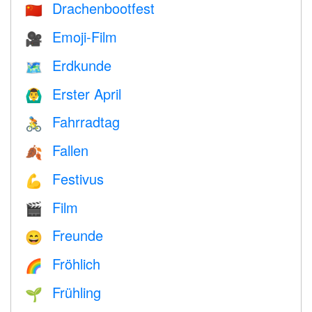
Drachenbootfest
🇨🇳
Emoji-Film
🎥
Erdkunde
🗺
Erster April
🙆‍♂️
Fahrradtag
🚴
Fallen
🍂
Festivus
💪
Film
🎬
Freunde
😄
Fröhlich
🌈
Frühling
🌱