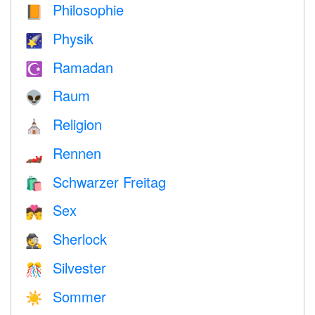
Philosophie
📙
Physik
🌠
Ramadan
☪️
Raum
👽
Religion
⛪️
Rennen
🏎
Schwarzer Freitag
🛍
Sex
💏
Sherlock
🕵️
Silvester
🎊
Sommer
☀️