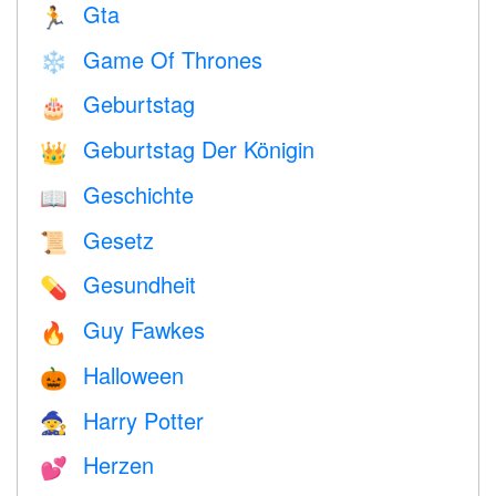
Gta
🏃
Game Of Thrones
❄️
Geburtstag
🎂
Geburtstag Der Königin
👑
Geschichte
📖
Gesetz
📜
Gesundheit
💊
Guy Fawkes
🔥
Halloween
🎃
Harry Potter
🧙
Herzen
💕