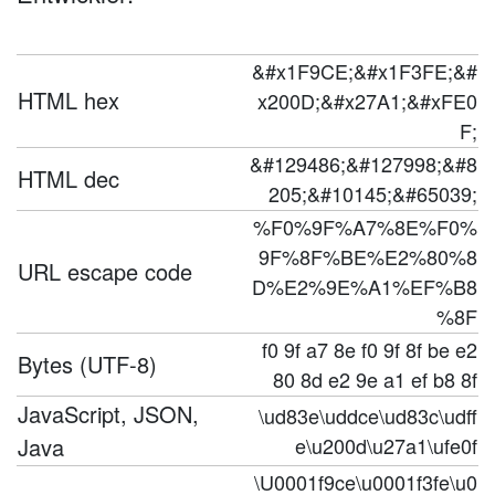
&#x1F9CE;&#x1F3FE;&#
HTML hex
x200D;&#x27A1;&#xFE0
F;
&#129486;&#127998;&#8
HTML dec
205;&#10145;&#65039;
%F0%9F%A7%8E%F0%
9F%8F%BE%E2%80%8
URL escape code
D%E2%9E%A1%EF%B8
%8F
f0 9f a7 8e f0 9f 8f be e2
Bytes (UTF-8)
80 8d e2 9e a1 ef b8 8f
JavaScript, JSON,
\ud83e\uddce\ud83c\udff
Java
e\u200d\u27a1\ufe0f
\U0001f9ce\u0001f3fe\u0