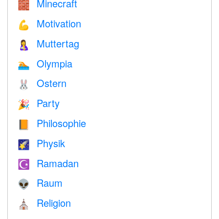
Minecraft
🧱
Motivation
💪
Muttertag
🤱
Olympia
🏊
Ostern
🐰
Party
🎉
Philosophie
📙
Physik
🌠
Ramadan
☪️
Raum
👽
Religion
⛪️