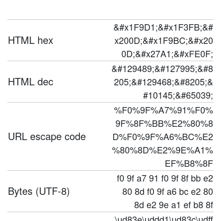
&#x1F9D1;&#x1F3FB;&#
HTML hex
x200D;&#x1F9BC;&#x20
0D;&#x27A1;&#xFE0F;
&#129489;&#127995;&#8
HTML dec
205;&#129468;&#8205;&
#10145;&#65039;
%F0%9F%A7%91%F0%
9F%8F%BB%E2%80%8
URL escape code
D%F0%9F%A6%BC%E2
%80%8D%E2%9E%A1%
EF%B8%8F
f0 9f a7 91 f0 9f 8f bb e2
Bytes (UTF-8)
80 8d f0 9f a6 bc e2 80
8d e2 9e a1 ef b8 8f
\ud83e\uddd1\ud83c\udff