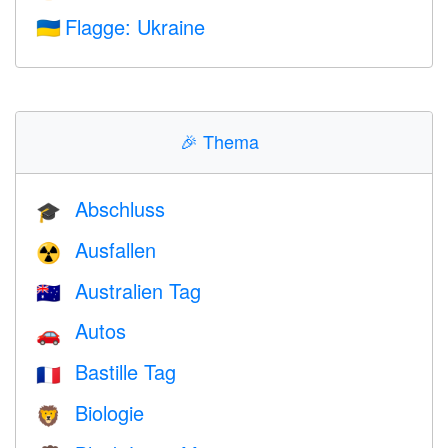
Flagge: Ukraine
🇺🇦
🎉
Thema
Abschluss
🎓
Ausfallen
☢️
Australien Tag
🇦🇺
Autos
🚗
Bastille Tag
🇫🇷
Biologie
🦁