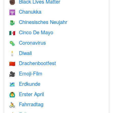
Black Lives Matter
✊🏿
Chanukka
🕎
Chinesisches Neujahr
🐉
Cinco De Mayo
🇲🇽
Coronavirus
🦠
Diwali
🕯
Drachenbootfest
🇨🇳
Emoji-Film
🎥
Erdkunde
🗺
Erster April
🙆‍♂️
Fahrradtag
🚴