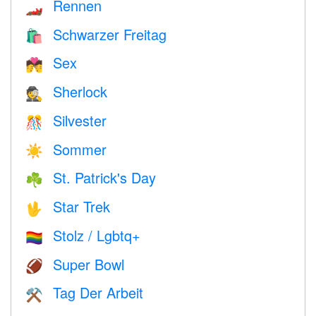
Rennen
🏎
Schwarzer Freitag
🛍
Sex
💏
Sherlock
🕵️
Silvester
🎊
Sommer
☀️
St. Patrick's Day
☘️
Star Trek
🖖
Stolz / Lgbtq+
🏳️‍🌈
Super Bowl
🏈
Tag Der Arbeit
⚒️