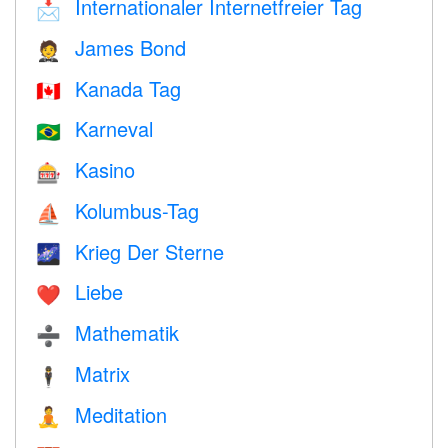
Internationaler Internetfreier Tag
📩
James Bond
🤵
Kanada Tag
🇨🇦
Karneval
🇧🇷
Kasino
🎰
Kolumbus-Tag
⛵️
Krieg Der Sterne
🌌
Liebe
❤️️
Mathematik
➗
Matrix
🕴️
Meditation
🧘