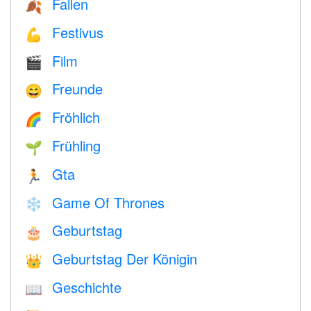
Fallen
🍂
Festivus
💪
Film
🎬
Freunde
😄
Fröhlich
🌈
Frühling
🌱
Gta
🏃
Game Of Thrones
❄️
Geburtstag
🎂
Geburtstag Der Königin
👑
Geschichte
📖