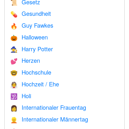
Gesetz
📜
Gesundheit
💊
Guy Fawkes
🔥
Halloween
🎃
Harry Potter
🧙
Herzen
💕
Hochschule
🤓
Hochzeit / Ehe
👰
Holi
🕉
Internationaler Frauentag
👩
Internationaler Männertag
👱