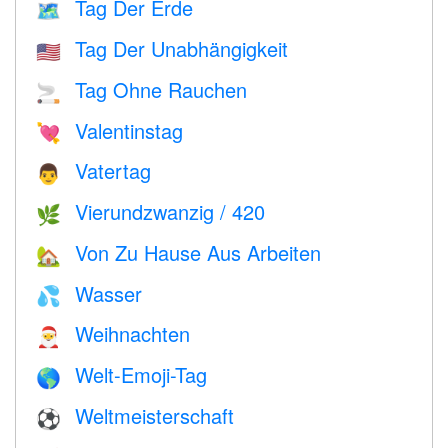
Tag Der Erde
🗺️
Tag Der Unabhängigkeit
🇺🇸
Tag Ohne Rauchen
🚬
Valentinstag
💘
Vatertag
👨
Vierundzwanzig / 420
🌿
Von Zu Hause Aus Arbeiten
🏡
Wasser
💦
Weihnachten
🎅
Welt-Emoji-Tag
🌎
Weltmeisterschaft
⚽