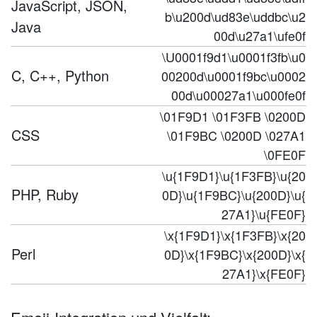
JavaScript, JSON,
b\u200d\ud83e\uddbc\u2
Java
00d\u27a1\ufe0f
\U0001f9d1\u0001f3fb\u0
C, C++, Python
00200d\u0001f9bc\u0002
00d\u00027a1\u000fe0f
\01F9D1 \01F3FB \0200D
CSS
\01F9BC \0200D \027A1
\0FE0F
\u{1F9D1}\u{1F3FB}\u{20
PHP, Ruby
0D}\u{1F9BC}\u{200D}\u{
27A1}\u{FE0F}
\x{1F9D1}\x{1F3FB}\x{20
Perl
0D}\x{1F9BC}\x{200D}\x{
27A1}\x{FE0F}