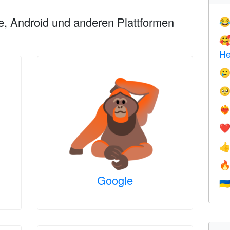
e, Android und anderen Plattformen


He


❤️‍
❤


Google
🇺