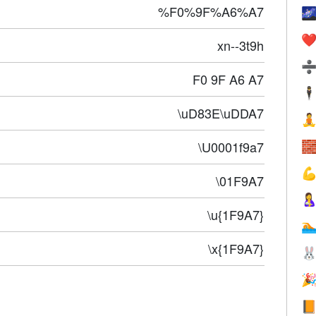
%F0%9F%A6%A7

❤️
xn--3t9h
F0 9F A6 A7
🕴
\uD83E\uDDA7

\U0001f9a7


\01F9A7

\u{1F9A7}

\x{1F9A7}


