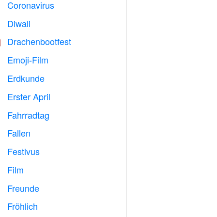
Coronavirus

Diwali

Drachenbootfest

Emoji-Film

Erdkunde

Erster April
️
Fahrradtag

Fallen

Festivus

Film

Freunde

Fröhlich
