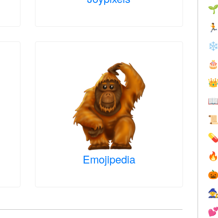


❄






Emojipedia


