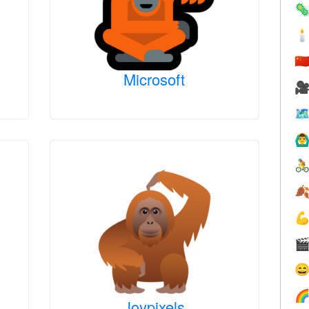


🇨
Microsoft


🙆‍♂






Joypixels