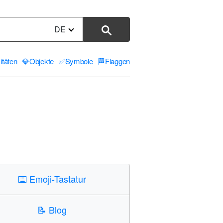
DE
itäten
💎
Objekte
✅
Symbole
🏁
Flaggen
⌨️
Emoji-Tastatur
📝
Blog