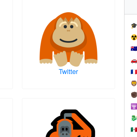

☢
🇦

Twitter
🇫

✊


🇲