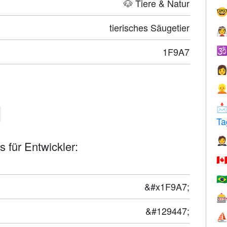
🐶 Tiere & Natur

tierisches Säugetier


1F9A7



Ta

 für Entwickler:
🇨
🇧
&#x1F9A7;

&#129447;
⛵