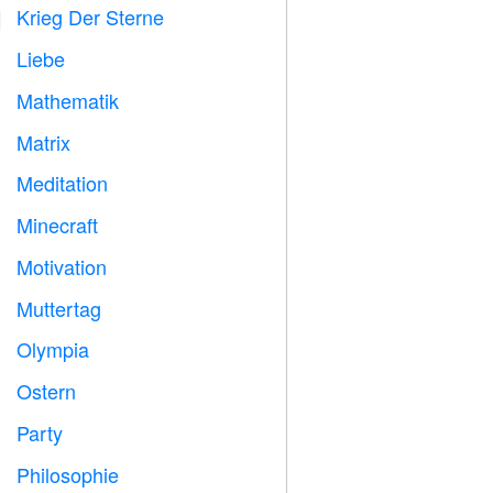
Krieg Der Sterne

Liebe
️
Mathematik
➗
Matrix
️
Meditation

Minecraft

Motivation

Muttertag

Olympia

Ostern

Party

Philosophie
