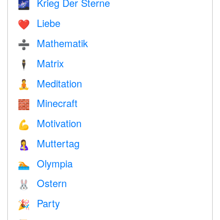
Krieg Der Sterne
🌌
Liebe
❤️️
Mathematik
➗
Matrix
🕴️
Meditation
🧘
Minecraft
🧱
Motivation
💪
Muttertag
🤱
Olympia
🏊
Ostern
🐰
Party
🎉