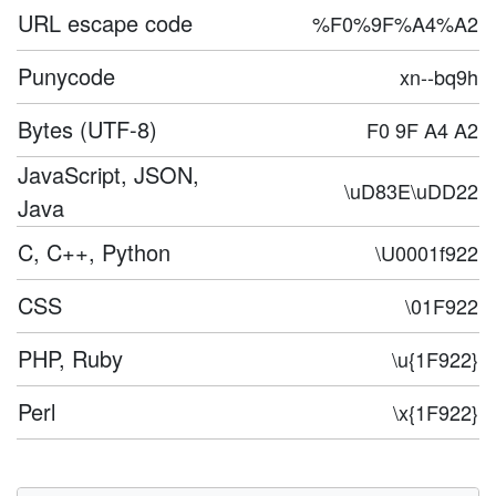
URL escape code
%F0%9F%A4%A2
Punycode
xn--bq9h
Bytes (UTF-8)
F0 9F A4 A2
JavaScript, JSON,
\uD83E\uDD22
Java
C, C++, Python
\U0001f922
CSS
\01F922
PHP, Ruby
\u{1F922}
Perl
\x{1F922}