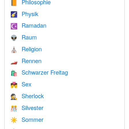
Philosophie
📙
Physik
🌠
Ramadan
☪️
Raum
👽
Religion
⛪️
Rennen
🏎
Schwarzer Freitag
🛍
Sex
💏
Sherlock
🕵️
Silvester
🎊
Sommer
☀️