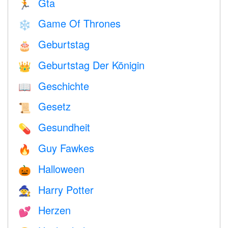
Gta
🏃
Game Of Thrones
❄️
Geburtstag
🎂
Geburtstag Der Königin
👑
Geschichte
📖
Gesetz
📜
Gesundheit
💊
Guy Fawkes
🔥
Halloween
🎃
Harry Potter
🧙
Herzen
💕