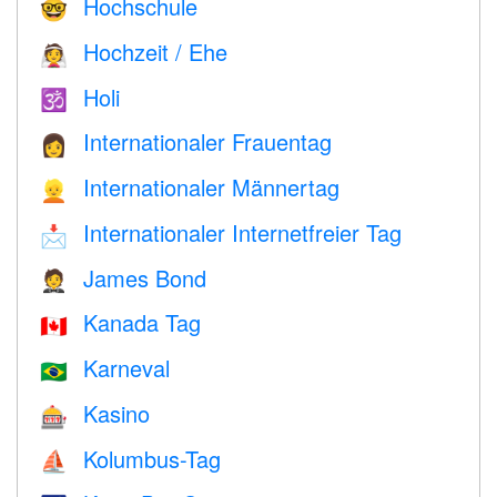
Hochschule
🤓
Hochzeit / Ehe
👰
Holi
🕉
Internationaler Frauentag
👩
Internationaler Männertag
👱
Internationaler Internetfreier Tag
📩
James Bond
🤵
Kanada Tag
🇨🇦
Karneval
🇧🇷
Kasino
🎰
Kolumbus-Tag
⛵️