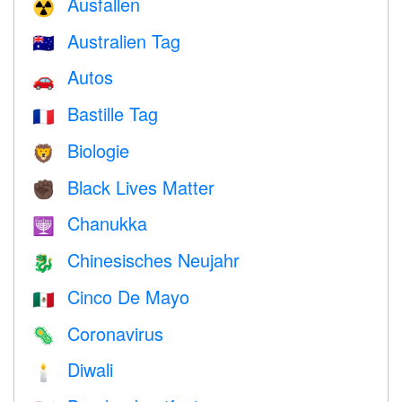
Ausfallen
☢️
Australien Tag
🇦🇺
Autos
🚗
Bastille Tag
🇫🇷
Biologie
🦁
Black Lives Matter
✊🏿
Chanukka
🕎
Chinesisches Neujahr
🐉
Cinco De Mayo
🇲🇽
Coronavirus
🦠
Diwali
🕯