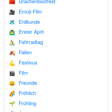
Drachenbootfest
🇨🇳
Emoji-Film
🎥
Erdkunde
🗺
Erster April
🙆‍♂️
Fahrradtag
🚴
Fallen
🍂
Festivus
💪
Film
🎬
Freunde
😄
Fröhlich
🌈
Frühling
🌱