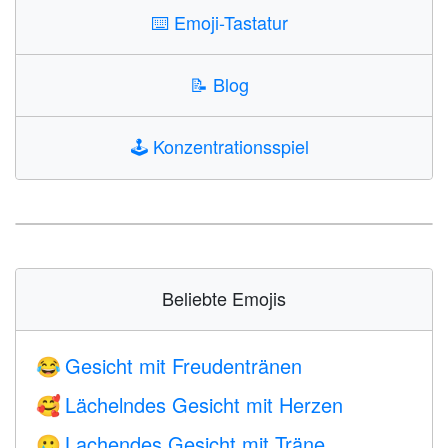
⌨️
Emoji-Tastatur
📝
Blog
🕹️
Konzentrationsspiel
Beliebte Emojis
Gesicht mit Freudentränen
😂
Lächelndes Gesicht mit Herzen
🥰
Lachendes Gesicht mit Träne
🥲