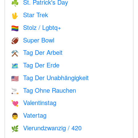
St. Patrick's Day
☘️
Star Trek
🖖
Stolz / Lgbtq+
🏳️‍🌈
Super Bowl
🏈
Tag Der Arbeit
⚒️
Tag Der Erde
🗺️
Tag Der Unabhängigkeit
🇺🇸
Tag Ohne Rauchen
🚬
Valentinstag
💘
Vatertag
👨
Vierundzwanzig / 420
🌿