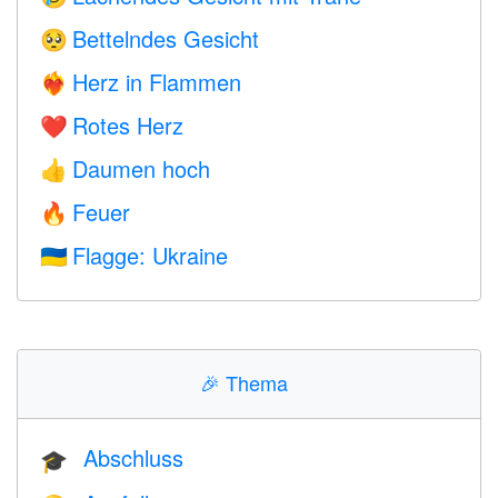
Bettelndes Gesicht
🥺
Herz in Flammen
❤️‍🔥
Rotes Herz
❤️
Daumen hoch
👍
Feuer
🔥
Flagge: Ukraine
🇺🇦
🎉
Thema
Abschluss
🎓