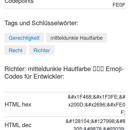
Codepoints
FE0F
Tags und Schlüsselwörter:
Gerechtigkeit
mitteldunkle Hautfarbe
Recht
Richter
Richter: mitteldunkle Hautfarbe 👨🏾‍⚖️ Emoji-
Codes für Entwickler:
&#x1F468;&#x1F3FE;&#
HTML hex
x200D;&#x2696;&#xFE0
F;
&#128104;&#127998;&#8
HTML dec
205;&#9878;&#65039;