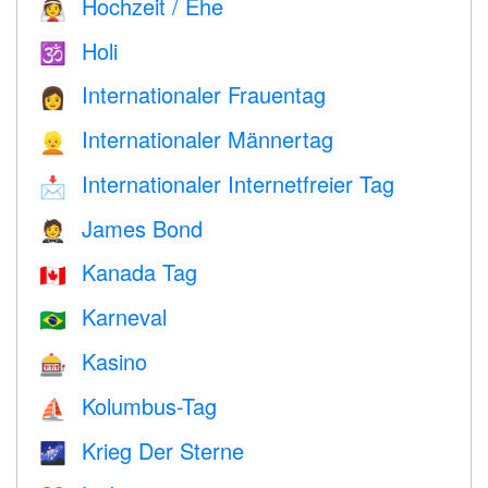
Hochzeit / Ehe
👰
Holi
🕉
Internationaler Frauentag
👩
Internationaler Männertag
👱
Internationaler Internetfreier Tag
📩
James Bond
🤵
Kanada Tag
🇨🇦
Karneval
🇧🇷
Kasino
🎰
Kolumbus-Tag
⛵️
Krieg Der Sterne
🌌