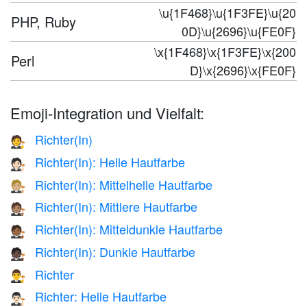
\u{1F468}\u{1F3FE}\u{20
PHP, Ruby
0D}\u{2696}\u{FE0F}
\x{1F468}\x{1F3FE}\x{200
Perl
D}\x{2696}\x{FE0F}
Emoji-Integration und Vielfalt:
Richter(In)
🧑‍⚖️
Richter(In): Helle Hautfarbe
🧑🏻‍⚖️
Richter(In): Mittelhelle Hautfarbe
🧑🏼‍⚖️
Richter(In): Mittlere Hautfarbe
🧑🏽‍⚖️
Richter(In): Mitteldunkle Hautfarbe
🧑🏾‍⚖️
Richter(In): Dunkle Hautfarbe
🧑🏿‍⚖️
Richter
👨‍⚖️
Richter: Helle Hautfarbe
👨🏻‍⚖️