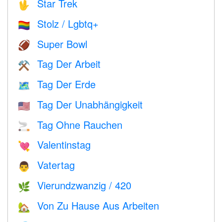
Star Trek
🖖
Stolz / Lgbtq+
🏳️‍🌈
Super Bowl
🏈
Tag Der Arbeit
⚒️
Tag Der Erde
🗺️
Tag Der Unabhängigkeit
🇺🇸
Tag Ohne Rauchen
🚬
Valentinstag
💘
Vatertag
👨
Vierundzwanzig / 420
🌿
Von Zu Hause Aus Arbeiten
🏡