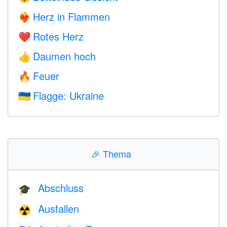
Herz in Flammen
❤️‍🔥
Rotes Herz
❤️
Daumen hoch
👍
Feuer
🔥
Flagge: Ukraine
🇺🇦
🎉
Thema
Abschluss
🎓
Ausfallen
☢️