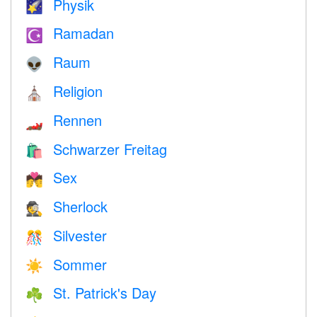
Physik
🌠
Ramadan
☪️
Raum
👽
Religion
⛪️
Rennen
🏎
Schwarzer Freitag
🛍
Sex
💏
Sherlock
🕵️
Silvester
🎊
Sommer
☀️
St. Patrick's Day
☘️