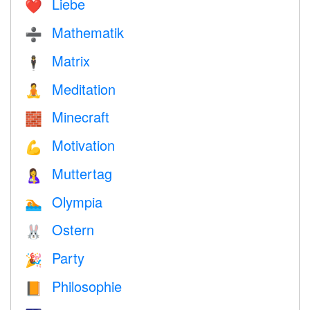
Liebe
❤️️
Mathematik
➗
Matrix
🕴️
Meditation
🧘
Minecraft
🧱
Motivation
💪
Muttertag
🤱
Olympia
🏊
Ostern
🐰
Party
🎉
Philosophie
📙