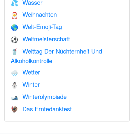
Wasser
💦
Weihnachten
🎅
Welt-Emoji-Tag
🌎
Weltmeisterschaft
⚽
Welttag Der Nüchternheit Und
🥤
Alkoholkontrolle
Wetter
🌧
Winter
⛄
Winterolympiade
🎿
Das Erntedankfest
🦃