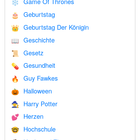
Game Of Thrones
❄️
Geburtstag
🎂
Geburtstag Der Königin
👑
Geschichte
📖
Gesetz
📜
Gesundheit
💊
Guy Fawkes
🔥
Halloween
🎃
Harry Potter
🧙
Herzen
💕
Hochschule
🤓