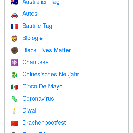
Australien Tag
🇦🇺
Autos
🚗
Bastille Tag
🇫🇷
Biologie
🦁
Black Lives Matter
✊🏿
Chanukka
🕎
Chinesisches Neujahr
🐉
Cinco De Mayo
🇲🇽
Coronavirus
🦠
Diwali
🕯
Drachenbootfest
🇨🇳