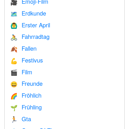
Emoji-Film
🎥
Erdkunde
🗺
Erster April
🙆‍♂️
Fahrradtag
🚴
Fallen
🍂
Festivus
💪
Film
🎬
Freunde
😄
Fröhlich
🌈
Frühling
🌱
Gta
🏃