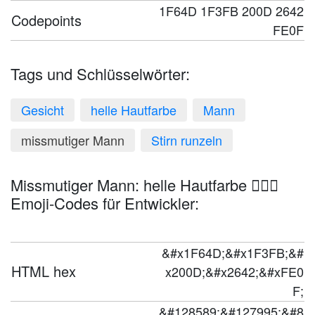
1F64D 1F3FB 200D 2642
Codepoints
FE0F
Tags und Schlüsselwörter:
Gesicht
helle Hautfarbe
Mann
missmutiger Mann
Stirn runzeln
Missmutiger Mann: helle Hautfarbe 🙍🏻‍♂️
Emoji-Codes für Entwickler:
&#x1F64D;&#x1F3FB;&#
HTML hex
x200D;&#x2642;&#xFE0
F;
&#128589;&#127995;&#8