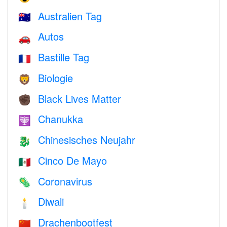
Australien Tag
🇦🇺
Autos
🚗
Bastille Tag
🇫🇷
Biologie
🦁
Black Lives Matter
✊🏿
Chanukka
🕎
Chinesisches Neujahr
🐉
Cinco De Mayo
🇲🇽
Coronavirus
🦠
Diwali
🕯
Drachenbootfest
🇨🇳