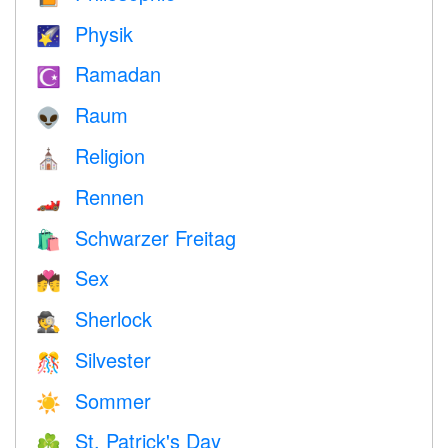
Physik
🌠
Ramadan
☪️
Raum
👽
Religion
⛪️
Rennen
🏎
Schwarzer Freitag
🛍
Sex
💏
Sherlock
🕵️
Silvester
🎊
Sommer
☀️
St. Patrick's Day
☘️