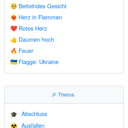
Bettelndes Gesicht
🥺
Herz in Flammen
❤️‍🔥
Rotes Herz
❤️
Daumen hoch
👍
Feuer
🔥
Flagge: Ukraine
🇺🇦
🎉
Thema
Abschluss
🎓
Ausfallen
☢️