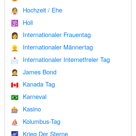
Hochzeit / Ehe
👰
Holi
🕉
Internationaler Frauentag
👩
Internationaler Männertag
👱
Internationaler Internetfreier Tag
📩
James Bond
🤵
Kanada Tag
🇨🇦
Karneval
🇧🇷
Kasino
🎰
Kolumbus-Tag
⛵️
Krieg Der Sterne
🌌