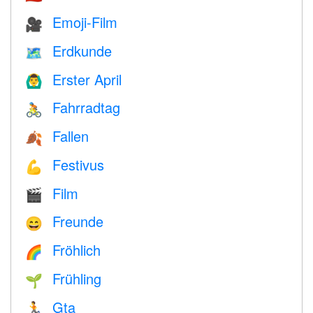
Emoji-Film
🎥
Erdkunde
🗺
Erster April
🙆‍♂️
Fahrradtag
🚴
Fallen
🍂
Festivus
💪
Film
🎬
Freunde
😄
Fröhlich
🌈
Frühling
🌱
Gta
🏃