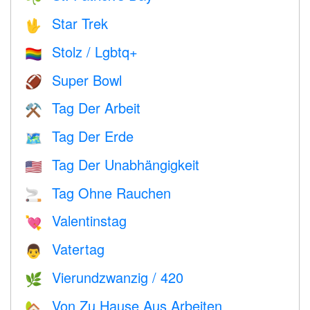
Star Trek
🖖
Stolz / Lgbtq+
🏳️‍🌈
Super Bowl
🏈
Tag Der Arbeit
⚒️
Tag Der Erde
🗺️
Tag Der Unabhängigkeit
🇺🇸
Tag Ohne Rauchen
🚬
Valentinstag
💘
Vatertag
👨
Vierundzwanzig / 420
🌿
Von Zu Hause Aus Arbeiten
🏡