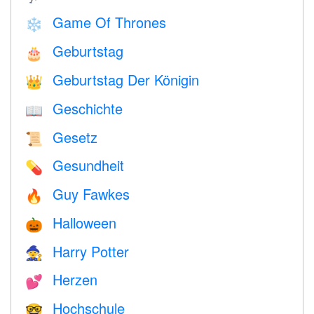
Game Of Thrones
❄️
Geburtstag
🎂
Geburtstag Der Königin
👑
Geschichte
📖
Gesetz
📜
Gesundheit
💊
Guy Fawkes
🔥
Halloween
🎃
Harry Potter
🧙
Herzen
💕
Hochschule
🤓