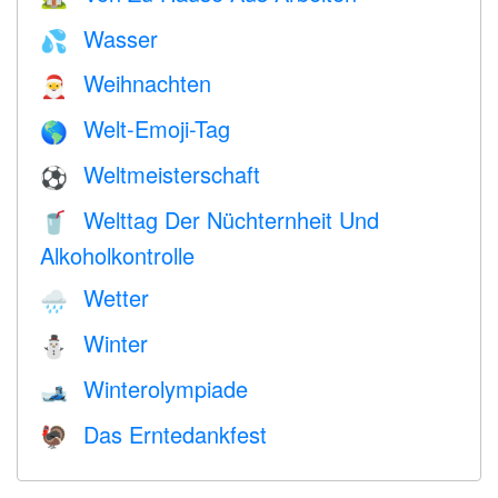
Wasser
💦
Weihnachten
🎅
Welt-Emoji-Tag
🌎
Weltmeisterschaft
⚽
Welttag Der Nüchternheit Und
🥤
Alkoholkontrolle
Wetter
🌧
Winter
⛄
Winterolympiade
🎿
Das Erntedankfest
🦃