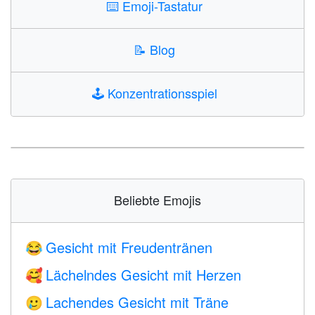
⌨️
Emoji-Tastatur
📝
Blog
🕹️
Konzentrationsspiel
Beliebte Emojis
Gesicht mit Freudentränen
😂
Lächelndes Gesicht mit Herzen
🥰
Lachendes Gesicht mit Träne
🥲