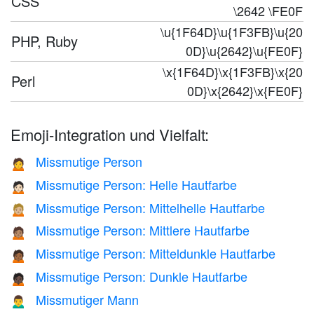
CSS
\2642 \FE0F
\u{1F64D}\u{1F3FB}\u{20
PHP, Ruby
0D}\u{2642}\u{FE0F}
\x{1F64D}\x{1F3FB}\x{20
Perl
0D}\x{2642}\x{FE0F}
Emoji-Integration und Vielfalt:
Missmutige Person
🙍
Missmutige Person: Helle Hautfarbe
🙍🏻
Missmutige Person: Mittelhelle Hautfarbe
🙍🏼
Missmutige Person: Mittlere Hautfarbe
🙍🏽
Missmutige Person: Mitteldunkle Hautfarbe
🙍🏾
Missmutige Person: Dunkle Hautfarbe
🙍🏿
Missmutiger Mann
🙍‍♂️