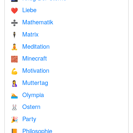
Liebe
❤️️
Mathematik
➗
Matrix
🕴️
Meditation
🧘
Minecraft
🧱
Motivation
💪
Muttertag
🤱
Olympia
🏊
Ostern
🐰
Party
🎉
Philosophie
📙