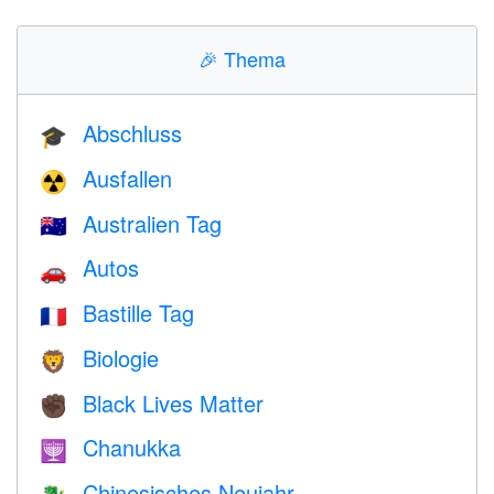
🎉
Thema
Abschluss
🎓
Ausfallen
☢️
Australien Tag
🇦🇺
Autos
🚗
Bastille Tag
🇫🇷
Biologie
🦁
Black Lives Matter
✊🏿
Chanukka
🕎
Chinesisches Neujahr