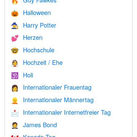
🔥
Halloween
🎃
Harry Potter
🧙
Herzen
💕
Hochschule
🤓
Hochzeit / Ehe
👰
Holi
🕉
Internationaler Frauentag
👩
Internationaler Männertag
👱
Internationaler Internetfreier Tag
📩
James Bond
🤵
Kanada Tag