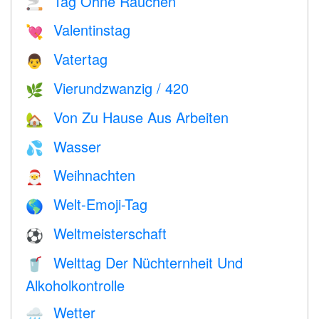
Tag Ohne Rauchen
🚬
Valentinstag
💘
Vatertag
👨
Vierundzwanzig / 420
🌿
Von Zu Hause Aus Arbeiten
🏡
Wasser
💦
Weihnachten
🎅
Welt-Emoji-Tag
🌎
Weltmeisterschaft
⚽
Welttag Der Nüchternheit Und
🥤
Alkoholkontrolle
Wetter
🌧