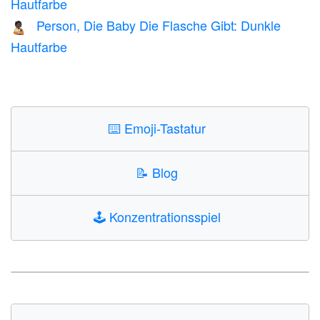
Hautfarbe
Person, Die Baby Die Flasche Gibt: Dunkle
🧑🏿‍🍼
Hautfarbe
⌨️
Emoji-Tastatur
📝
Blog
🕹️
Konzentrationsspiel