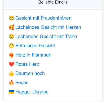
Beliebte Emojis
Gesicht mit Freudentränen
😂
Lächelndes Gesicht mit Herzen
🥰
Lachendes Gesicht mit Träne
🥲
Bettelndes Gesicht
🥺
Herz in Flammen
❤️‍🔥
Rotes Herz
❤️
Daumen hoch
👍
Feuer
🔥
Flagge: Ukraine
🇺🇦