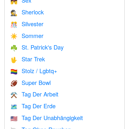
Sex
💏
Sherlock
🕵️
Silvester
🎊
Sommer
☀️
St. Patrick's Day
☘️
Star Trek
🖖
Stolz / Lgbtq+
🏳️‍🌈
Super Bowl
🏈
Tag Der Arbeit
⚒️
Tag Der Erde
🗺️
Tag Der Unabhängigkeit
🇺🇸