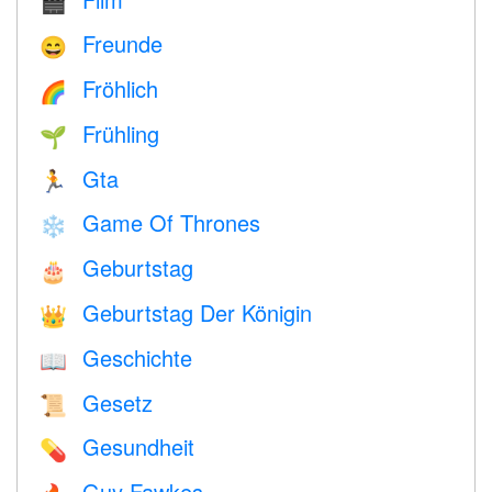
🎬
Freunde
😄
Fröhlich
🌈
Frühling
🌱
Gta
🏃
Game Of Thrones
❄️
Geburtstag
🎂
Geburtstag Der Königin
👑
Geschichte
📖
Gesetz
📜
Gesundheit
💊
Guy Fawkes