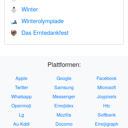
Winter
⛄
Winterolympiade
🎿
Das Erntedankfest
🦃
Plattformen:
Apple
Google
Facebook
Twitter
Samsung
Microsoft
Whatsapp
Messenger
Joypixels
Openmoji
Emojidex
Htc
Lg
Mozilla
Softbank
Au-Kddi
Docomo
Emojigraph