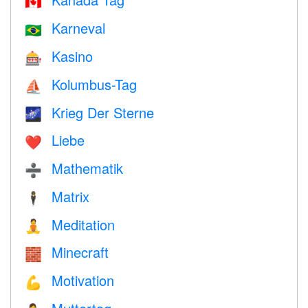
🇨🇦
Karneval
🇧🇷
Kasino
🎰
Kolumbus-Tag
⛵️
Krieg Der Sterne
🌌
Liebe
❤️️
Mathematik
➗
Matrix
🕴️
Meditation
🧘
Minecraft
🧱
Motivation
💪