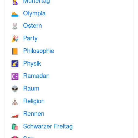
Muttertag
🤱
Olympia
🏊
Ostern
🐰
Party
🎉
Philosophie
📙
Physik
🌠
Ramadan
☪️
Raum
👽
Religion
⛪️
Rennen
🏎
Schwarzer Freitag
🛍