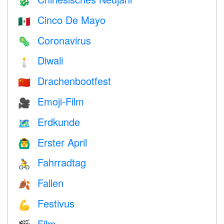
🐉
Cinco De Mayo
🇲🇽
Coronavirus
🦠
Diwali
🕯
Drachenbootfest
🇨🇳
Emoji-Film
🎥
Erdkunde
🗺
Erster April
🙆‍♂️
Fahrradtag
🚴
Fallen
🍂
Festivus
💪
Film