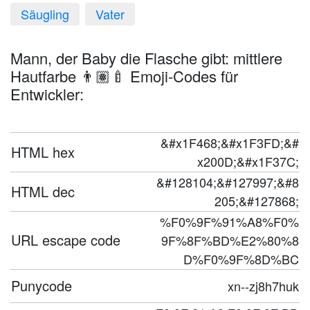
Säugling
Vater
Mann, der Baby die Flasche gibt: mittlere
Hautfarbe 👨🏽‍🍼 Emoji-Codes für
Entwickler:
&#x1F468;&#x1F3FD;&#
HTML hex
x200D;&#x1F37C;
&#128104;&#127997;&#8
HTML dec
205;&#127868;
%F0%9F%91%A8%F0%
URL escape code
9F%8F%BD%E2%80%8
D%F0%9F%8D%BC
Punycode
xn--zj8h7huk