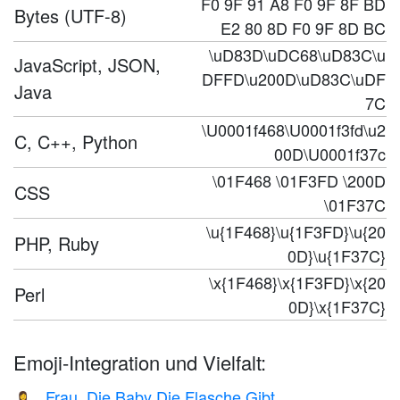
F0 9F 91 A8 F0 9F 8F BD
Bytes (UTF-8)
E2 80 8D F0 9F 8D BC
\uD83D\uDC68\uD83C\u
JavaScript, JSON,
DFFD\u200D\uD83C\uDF
Java
7C
\U0001f468\U0001f3fd\u2
C, C++, Python
00D\U0001f37c
\01F468 \01F3FD \200D
CSS
\01F37C
\u{1F468}\u{1F3FD}\u{20
PHP, Ruby
0D}\u{1F37C}
\x{1F468}\x{1F3FD}\x{20
Perl
0D}\x{1F37C}
Emoji-Integration und Vielfalt:
Frau, Die Baby Die Flasche Gibt
👩‍🍼