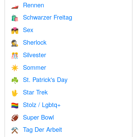
Rennen
🏎
Schwarzer Freitag
🛍
Sex
💏
Sherlock
🕵️
Silvester
🎊
Sommer
☀️
St. Patrick's Day
☘️
Star Trek
🖖
Stolz / Lgbtq+
🏳️‍🌈
Super Bowl
🏈
Tag Der Arbeit
⚒️