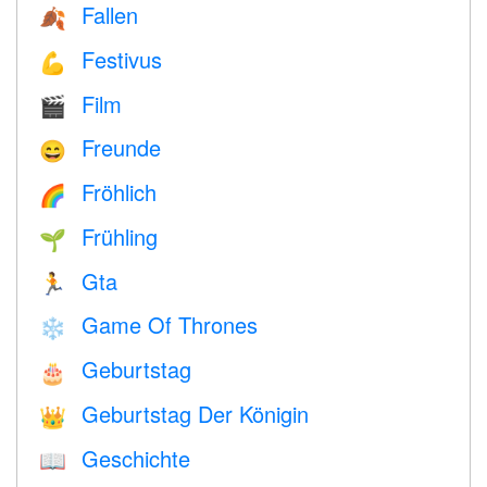
Fallen
🍂
Festivus
💪
Film
🎬
Freunde
😄
Fröhlich
🌈
Frühling
🌱
Gta
🏃
Game Of Thrones
❄️
Geburtstag
🎂
Geburtstag Der Königin
👑
Geschichte
📖