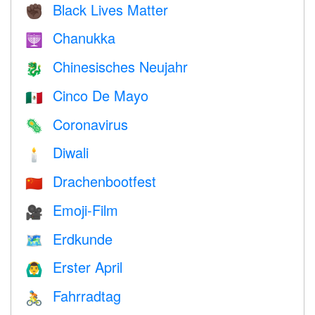
Black Lives Matter
✊🏿
Chanukka
🕎
Chinesisches Neujahr
🐉
Cinco De Mayo
🇲🇽
Coronavirus
🦠
Diwali
🕯
Drachenbootfest
🇨🇳
Emoji-Film
🎥
Erdkunde
🗺
Erster April
🙆‍♂️
Fahrradtag
🚴