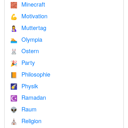
Minecraft
🧱
Motivation
💪
Muttertag
🤱
Olympia
🏊
Ostern
🐰
Party
🎉
Philosophie
📙
Physik
🌠
Ramadan
☪️
Raum
👽
Religion
⛪️