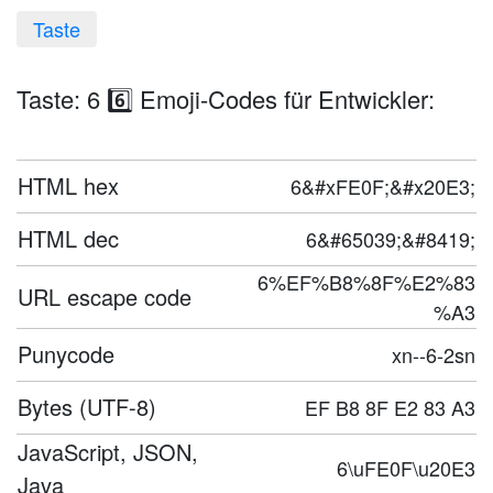
Taste
Taste: 6 6️⃣ Emoji-Codes für Entwickler:
HTML hex
6&#xFE0F;&#x20E3;
HTML dec
6&#65039;&#8419;
6%EF%B8%8F%E2%83
URL escape code
%A3
Punycode
xn--6-2sn
Bytes (UTF-8)
EF B8 8F E2 83 A3
JavaScript, JSON,
6\uFE0F\u20E3
Java