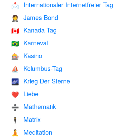
Internationaler Internetfreier Tag
📩
James Bond
🤵
Kanada Tag
🇨🇦
Karneval
🇧🇷
Kasino
🎰
Kolumbus-Tag
⛵️
Krieg Der Sterne
🌌
Liebe
❤️️
Mathematik
➗
Matrix
🕴️
Meditation
🧘