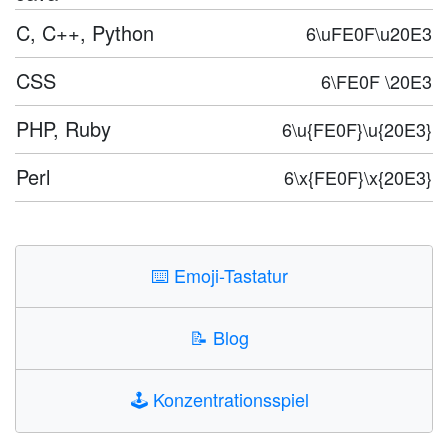
C, C++, Python
6\uFE0F\u20E3
CSS
6\FE0F \20E3
PHP, Ruby
6\u{FE0F}\u{20E3}
Perl
6\x{FE0F}\x{20E3}
⌨️
Emoji-Tastatur
📝
Blog
🕹️
Konzentrationsspiel