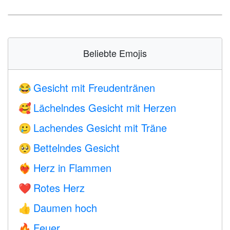
Beliebte Emojis
Gesicht mit Freudentränen
😂
Lächelndes Gesicht mit Herzen
🥰
Lachendes Gesicht mit Träne
🥲
Bettelndes Gesicht
🥺
Herz in Flammen
❤️‍🔥
Rotes Herz
❤️
Daumen hoch
👍
Feuer
🔥