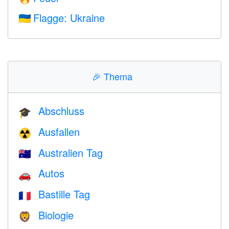
Flagge: Ukraine
🇺🇦
🎉
Thema
Abschluss
🎓
Ausfallen
☢️
Australien Tag
🇦🇺
Autos
🚗
Bastille Tag
🇫🇷
Biologie
🦁