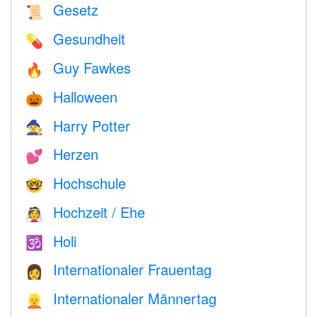
Gesetz
📜
Gesundheit
💊
Guy Fawkes
🔥
Halloween
🎃
Harry Potter
🧙
Herzen
💕
Hochschule
🤓
Hochzeit / Ehe
👰
Holi
🕉
Internationaler Frauentag
👩
Internationaler Männertag
👱