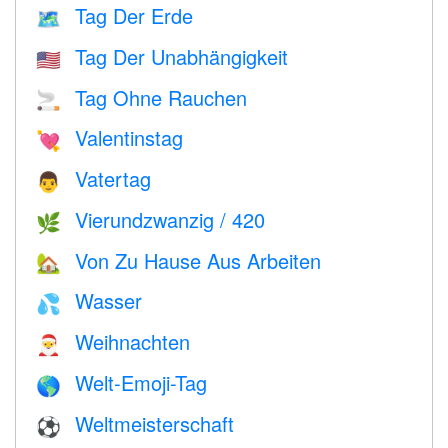
Tag Der Erde
🗺️
Tag Der Unabhängigkeit
🇺🇸
Tag Ohne Rauchen
🚬
Valentinstag
💘
Vatertag
👨
Vierundzwanzig / 420
🌿
Von Zu Hause Aus Arbeiten
🏡
Wasser
💦
Weihnachten
🎅
Welt-Emoji-Tag
🌎
Weltmeisterschaft
⚽