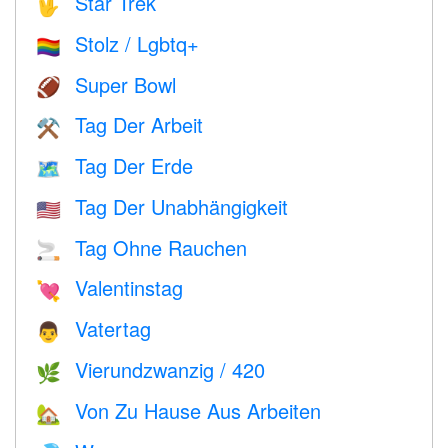
Star Trek
🖖
Stolz / Lgbtq+
🏳️‍🌈
Super Bowl
🏈
Tag Der Arbeit
⚒️
Tag Der Erde
🗺️
Tag Der Unabhängigkeit
🇺🇸
Tag Ohne Rauchen
🚬
Valentinstag
💘
Vatertag
👨
Vierundzwanzig / 420
🌿
Von Zu Hause Aus Arbeiten
🏡