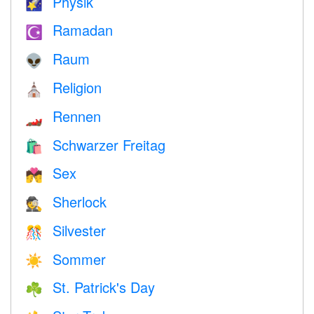
Physik
🌠
Ramadan
☪️
Raum
👽
Religion
⛪️
Rennen
🏎
Schwarzer Freitag
🛍
Sex
💏
Sherlock
🕵️
Silvester
🎊
Sommer
☀️
St. Patrick's Day
☘️