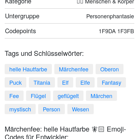
Kategorie
🤦‍♀️ Menschen & Körper
Untergruppe
Personenphantasie
Codepoints
1F9DA 1F3FB
Tags und Schlüsselwörter:
helle Hautfarbe
Märchenfee
Oberon
Puck
Titania
Elf
Elfe
Fantasy
Fee
Flügel
geflügelt
Märchen
mystisch
Person
Wesen
Märchenfee: helle Hautfarbe 🧚🏻 Emoji-
Codes für Entwickler: