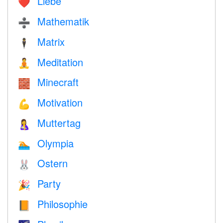
Liebe
❤️️
Mathematik
➗
Matrix
🕴️
Meditation
🧘
Minecraft
🧱
Motivation
💪
Muttertag
🤱
Olympia
🏊
Ostern
🐰
Party
🎉
Philosophie
📙