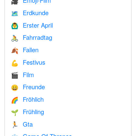
Emoji-Film
🎥
Erdkunde
🗺
Erster April
🙆‍♂️
Fahrradtag
🚴
Fallen
🍂
Festivus
💪
Film
🎬
Freunde
😄
Fröhlich
🌈
Frühling
🌱
Gta
🏃