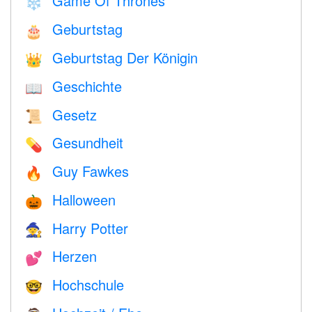
Game Of Thrones
❄️
Geburtstag
🎂
Geburtstag Der Königin
👑
Geschichte
📖
Gesetz
📜
Gesundheit
💊
Guy Fawkes
🔥
Halloween
🎃
Harry Potter
🧙
Herzen
💕
Hochschule
🤓