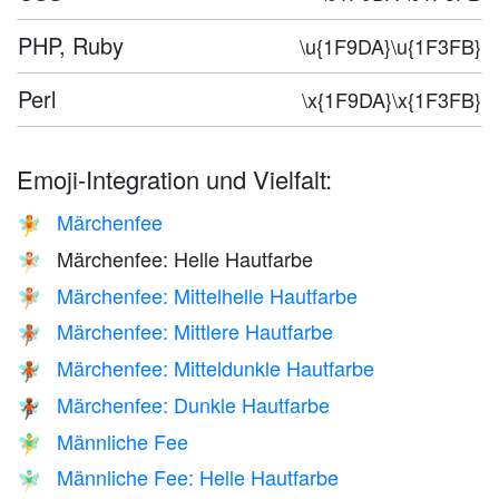
PHP, Ruby
\u{1F9DA}\u{1F3FB}
Perl
\x{1F9DA}\x{1F3FB}
Emoji-Integration und Vielfalt:
Märchenfee
🧚
Märchenfee: Helle Hautfarbe
🧚🏻
Märchenfee: Mittelhelle Hautfarbe
🧚🏼
Märchenfee: Mittlere Hautfarbe
🧚🏽
Märchenfee: Mitteldunkle Hautfarbe
🧚🏾
Märchenfee: Dunkle Hautfarbe
🧚🏿
Männliche Fee
🧚‍♂️
Männliche Fee: Helle Hautfarbe
🧚🏻‍♂️