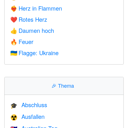
Herz in Flammen
❤️‍🔥
Rotes Herz
❤️
Daumen hoch
👍
Feuer
🔥
Flagge: Ukraine
🇺🇦
🎉
Thema
Abschluss
🎓
Ausfallen
☢️