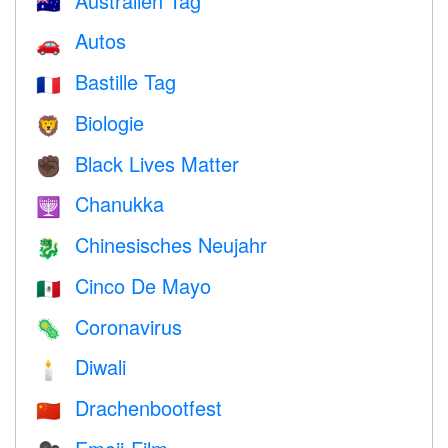
Australien Tag
🇦🇺
Autos
🚗
Bastille Tag
🇫🇷
Biologie
🦁
Black Lives Matter
✊🏿
Chanukka
🕎
Chinesisches Neujahr
🐉
Cinco De Mayo
🇲🇽
Coronavirus
🦠
Diwali
🕯
Drachenbootfest
🇨🇳