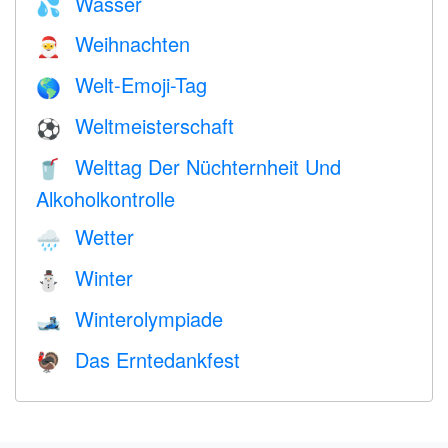
Wasser
💦
Weihnachten
🎅
Welt-Emoji-Tag
🌎
Weltmeisterschaft
⚽
Welttag Der Nüchternheit Und
🥤
Alkoholkontrolle
Wetter
🌧
Winter
⛄
Winterolympiade
🎿
Das Erntedankfest
🦃