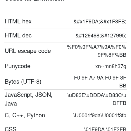
HTML hex
&#x1F9DA;&#x1F3FB;
HTML dec
&#129498;&#127995;
%F0%9F%A7%9A%F0%
URL escape code
9F%8F%BB
Punycode
xn--mn8h37g
F0 9F A7 9A F0 9F 8F
Bytes (UTF-8)
BB
JavaScript, JSON,
\uD83E\uDDDA\uD83C\u
Java
DFFB
C, C++, Python
\U0001f9da\U0001f3fb
CSS
\01F9DA \01F3FB