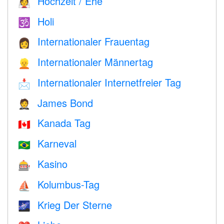
Hochzeit / Ehe
👰
Holi
🕉
Internationaler Frauentag
👩
Internationaler Männertag
👱
Internationaler Internetfreier Tag
📩
James Bond
🤵
Kanada Tag
🇨🇦
Karneval
🇧🇷
Kasino
🎰
Kolumbus-Tag
⛵️
Krieg Der Sterne
🌌