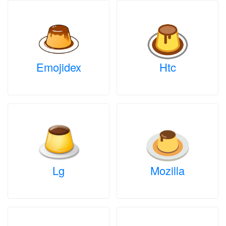
Emojidex
Htc
Lg
Mozilla