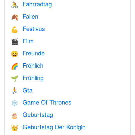
Fahrradtag
🚴
Fallen
🍂
Festivus
💪
Film
🎬
Freunde
😄
Fröhlich
🌈
Frühling
🌱
Gta
🏃
Game Of Thrones
❄️
Geburtstag
🎂
Geburtstag Der Königin
👑