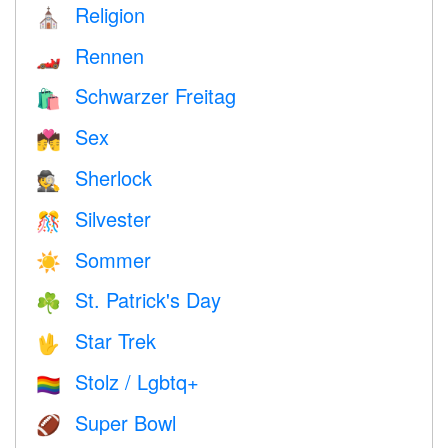
Religion
⛪️
Rennen
🏎
Schwarzer Freitag
🛍
Sex
💏
Sherlock
🕵️
Silvester
🎊
Sommer
☀️
St. Patrick's Day
☘️
Star Trek
🖖
Stolz / Lgbtq+
🏳️‍🌈
Super Bowl
🏈