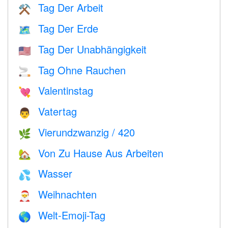
Tag Der Arbeit
⚒️
Tag Der Erde
🗺️
Tag Der Unabhängigkeit
🇺🇸
Tag Ohne Rauchen
🚬
Valentinstag
💘
Vatertag
👨
Vierundzwanzig / 420
🌿
Von Zu Hause Aus Arbeiten
🏡
Wasser
💦
Weihnachten
🎅
Welt-Emoji-Tag
🌎