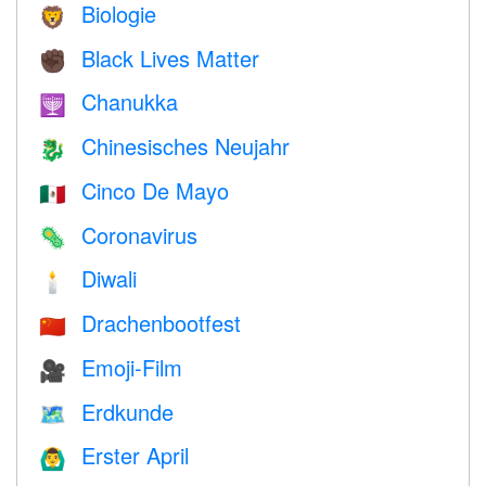
Biologie
🦁
Black Lives Matter
✊🏿
Chanukka
🕎
Chinesisches Neujahr
🐉
Cinco De Mayo
🇲🇽
Coronavirus
🦠
Diwali
🕯
Drachenbootfest
🇨🇳
Emoji-Film
🎥
Erdkunde
🗺
Erster April
🙆‍♂️