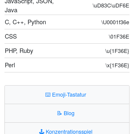
JavaScript, JSON,
\uD83C\uDF6E
Java
C, C++, Python
\U0001f36e
CSS
\01F36E
PHP, Ruby
\u{1F36E}
Perl
\x{1F36E}
⌨️
Emoji-Tastatur
📝
Blog
🕹️
Konzentrationsspiel