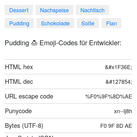
Dessert
Nachspeise
Nachtisch
Pudding
Schokolade
Soße
Flan
Pudding 🍮 Emoji-Codes für Entwickler:
HTML hex
&#x1F36E;
HTML dec
&#127854;
URL escape code
%F0%9F%8D%AE
Punycode
xn--lj8h
Bytes (UTF-8)
F0 9F 8D AE