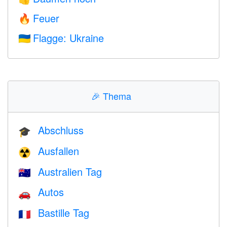
Feuer
🔥
Flagge: Ukraine
🇺🇦
🎉
Thema
Abschluss
🎓
Ausfallen
☢️
Australien Tag
🇦🇺
Autos
🚗
Bastille Tag
🇫🇷