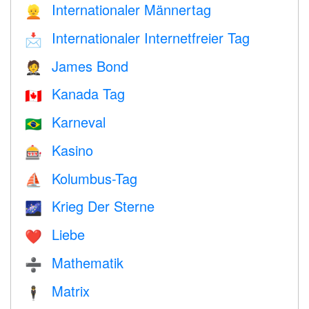
Internationaler Männertag
👱
Internationaler Internetfreier Tag
📩
James Bond
🤵
Kanada Tag
🇨🇦
Karneval
🇧🇷
Kasino
🎰
Kolumbus-Tag
⛵️
Krieg Der Sterne
🌌
Liebe
❤️️
Mathematik
➗
Matrix
🕴️