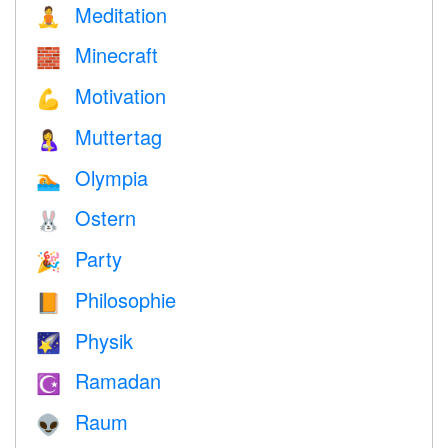
Meditation
🧘
Minecraft
🧱
Motivation
💪
Muttertag
🤱
Olympia
🏊
Ostern
🐰
Party
🎉
Philosophie
📙
Physik
🌠
Ramadan
☪️
Raum
👽