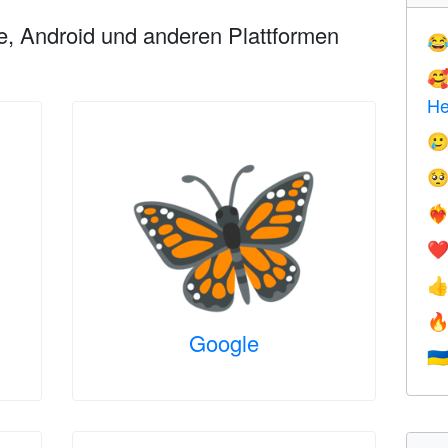
e, Android und anderen Plattformen


He


❤️‍
❤


Google
🇺