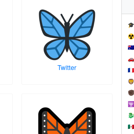

☢
🇦

Twitter
🇫

✊


🇲