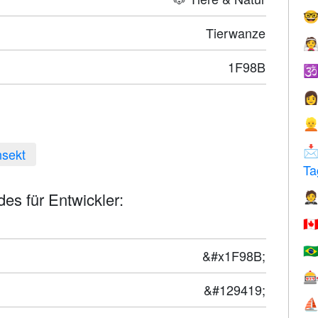

Tierwanze

1F98B




nsekt
Ta
es für Entwickler:

🇨
🇧
&#x1F98B;

&#129419;
⛵