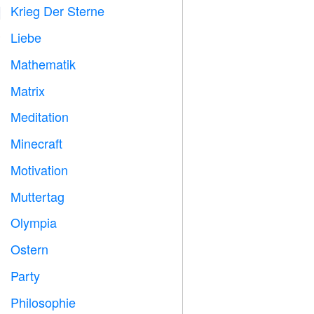
Krieg Der Sterne

Liebe
️
Mathematik
➗
Matrix
️
Meditation

Minecraft

Motivation

Muttertag

Olympia

Ostern

Party

Philosophie
