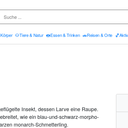
Körper
🐶
Tiere & Natur
🍩
Essen & Trinken
🚗
Reisen & Orte
🏀
Aktiv
geflügelte Insekt, dessen Larve eine Raupe.
gebreitet, wie ein blau-und-schwarz-morpho-
arzen monarch-Schmetterling.