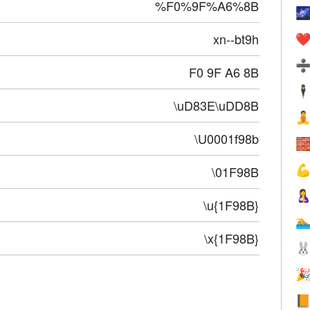
%F0%9F%A6%8B

xn--bt9h
❤️
F0 9F A6 8B
🕴
\uD83E\uDD8B

\U0001f98b


\01F98B

\u{1F98B}

\x{1F98B}


