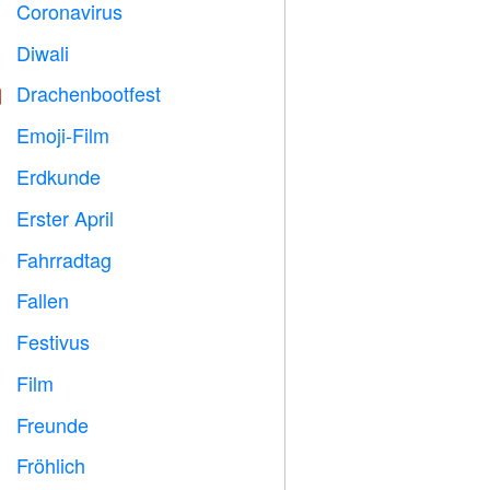
Coronavirus

Diwali

Drachenbootfest

Emoji-Film

Erdkunde

Erster April
️
Fahrradtag

Fallen

Festivus

Film

Freunde

Fröhlich
