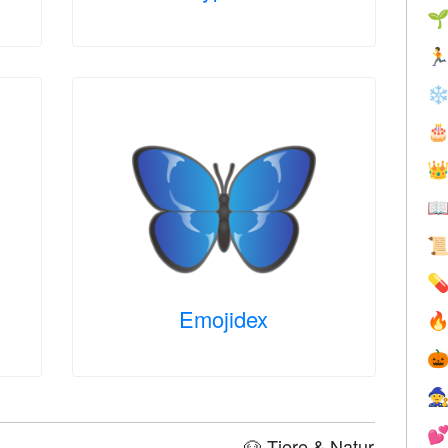


❄





Emojidex




🐶 Tiere & Natur