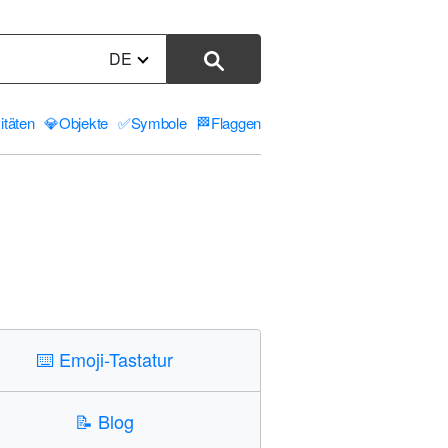
DE
itäten
💎
Objekte
✅
Symbole
🏁
Flaggen
⌨️
Emoji-Tastatur
📝
Blog