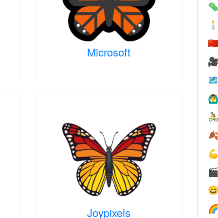


🇨
Microsoft


🙆‍♂






Joypixels