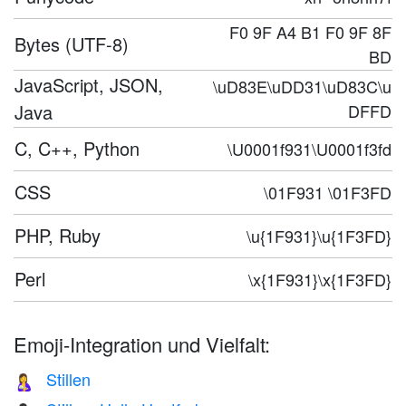
F0 9F A4 B1 F0 9F 8F
Bytes (UTF-8)
BD
JavaScript, JSON,
\uD83E\uDD31\uD83C\u
Java
DFFD
C, C++, Python
\U0001f931\U0001f3fd
CSS
\01F931 \01F3FD
PHP, Ruby
\u{1F931}\u{1F3FD}
Perl
\x{1F931}\x{1F3FD}
Emoji-Integration und Vielfalt:
Stillen
🤱