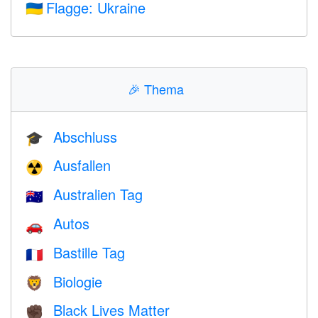
Flagge: Ukraine
🇺🇦
🎉
Thema
Abschluss
🎓
Ausfallen
☢️
Australien Tag
🇦🇺
Autos
🚗
Bastille Tag
🇫🇷
Biologie
🦁
Black Lives Matter
✊🏿