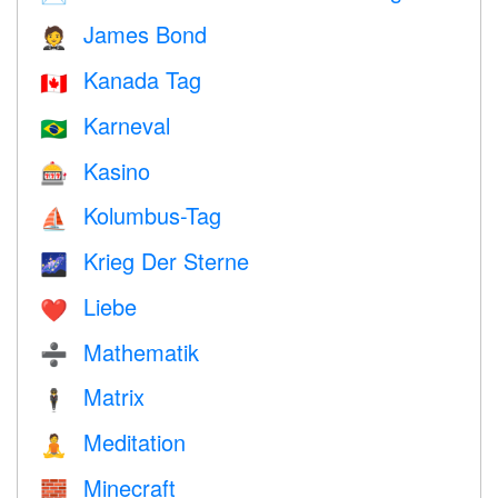
James Bond
🤵
Kanada Tag
🇨🇦
Karneval
🇧🇷
Kasino
🎰
Kolumbus-Tag
⛵️
Krieg Der Sterne
🌌
Liebe
❤️️
Mathematik
➗
Matrix
🕴️
Meditation
🧘
Minecraft
🧱