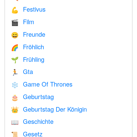
Festivus
💪
Film
🎬
Freunde
😄
Fröhlich
🌈
Frühling
🌱
Gta
🏃
Game Of Thrones
❄️
Geburtstag
🎂
Geburtstag Der Königin
👑
Geschichte
📖
Gesetz
📜