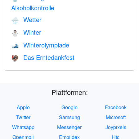
Alkoholkontrolle
Wetter
🌧
Winter
⛄
Winterolympiade
🎿
Das Erntedankfest
🦃
Plattformen:
Apple
Google
Facebook
Twitter
Samsung
Microsoft
Whatsapp
Messenger
Joypixels
Openmoji
Emojidex
Htc