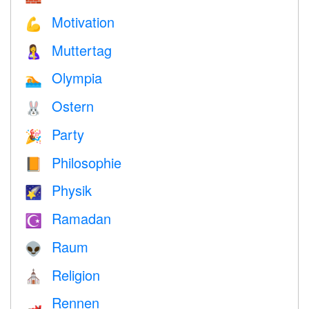
Motivation
💪
Muttertag
🤱
Olympia
🏊
Ostern
🐰
Party
🎉
Philosophie
📙
Physik
🌠
Ramadan
☪️
Raum
👽
Religion
⛪️
Rennen
🏎