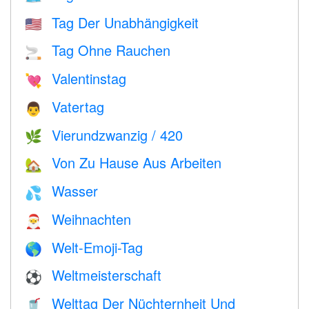
Tag Der Unabhängigkeit
🇺🇸
Tag Ohne Rauchen
🚬
Valentinstag
💘
Vatertag
👨
Vierundzwanzig / 420
🌿
Von Zu Hause Aus Arbeiten
🏡
Wasser
💦
Weihnachten
🎅
Welt-Emoji-Tag
🌎
Weltmeisterschaft
⚽
Welttag Der Nüchternheit Und
🥤