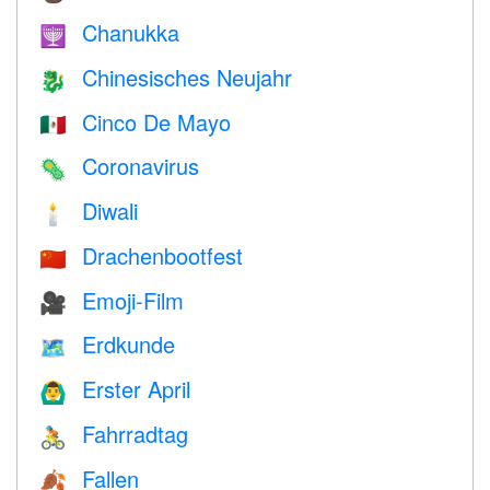
Chanukka
🕎
Chinesisches Neujahr
🐉
Cinco De Mayo
🇲🇽
Coronavirus
🦠
Diwali
🕯
Drachenbootfest
🇨🇳
Emoji-Film
🎥
Erdkunde
🗺
Erster April
🙆‍♂️
Fahrradtag
🚴
Fallen
🍂