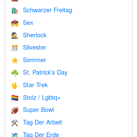
Schwarzer Freitag
🛍
Sex
💏
Sherlock
🕵️
Silvester
🎊
Sommer
☀️
St. Patrick's Day
☘️
Star Trek
🖖
Stolz / Lgbtq+
🏳️‍🌈
Super Bowl
🏈
Tag Der Arbeit
⚒️
Tag Der Erde
🗺️