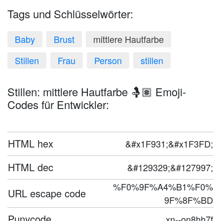
Tags und Schlüsselwörter:
Baby
Brust
mittlere Hautfarbe
Stillen
Frau
Person
stillen
Stillen: mittlere Hautfarbe 🤱🏽 Emoji-
Codes für Entwickler:
HTML hex
&#x1F931;&#x1F3FD;
HTML dec
&#129329;&#127997;
%F0%9F%A4%B1%F0%
URL escape code
9F%8F%BD
Punycode
xn--on8hh7f