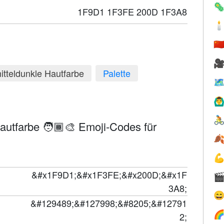

1F9D1 1F3FE 200D 1F3A8

🇨

itteldunkle Hautfarbe
Palette

🙆‍♂

Hautfarbe 🧑🏾‍🎨 Emoji-Codes für


&#x1F9D1;&#x1F3FE;&#x200D;&#x1F

3A8;

&#129489;&#127998;&#8205;&#12791

2;