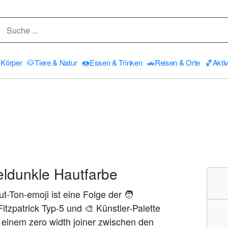
Körper
🐶
Tiere & Natur
🍩
Essen & Trinken
🚗
Reisen & Orte
🏀
Aktiv
teldunkle Hautfarbe
ut-Ton-emoji ist eine Folge der 🧑
itzpatrick Typ-5 und 🎨 Künstler-Palette
t einem zero width joiner zwischen den