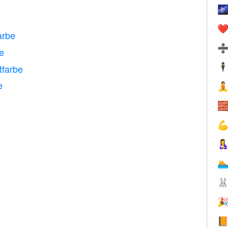

❤️
arbe
be
🕴
tfarbe
e







