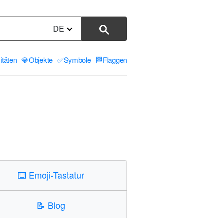
DE
itäten
💎
Objekte
✅
Symbole
🏁
Flaggen
⌨️
Emoji-Tastatur
📝
Blog