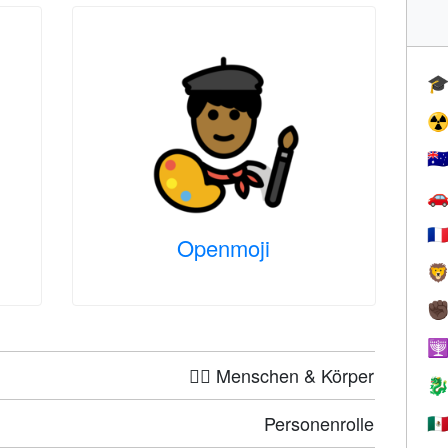

☢
🇦

🇫
Openmoji

✊

🤦‍♀️ Menschen & Körper

Personenrolle
🇲