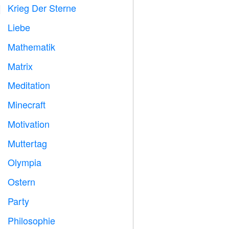
Krieg Der Sterne

Liebe
️
Mathematik
➗
Matrix
️
Meditation

Minecraft

Motivation

Muttertag

Olympia

Ostern

Party

Philosophie
