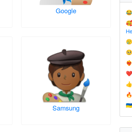
Google


He


❤️‍
❤


🇺
Samsung