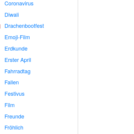
Coronavirus

Diwali

Drachenbootfest

Emoji-Film

Erdkunde

Erster April
️
Fahrradtag

Fallen

Festivus

Film

Freunde

Fröhlich
