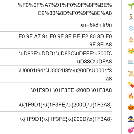
%F0%9F%A7%91%F0%9F%8F%BE%

E2%80%8D%F0%9F%8E%A8

xn--8k8hlfr9n
❄
F0 9F A7 91 F0 9F 8F BE E2 80 8D F0

9F 8E A8

\uD83E\uDDD1\uD83C\uDFFE\u200D\
uD83C\uDFA8

\U0001f9d1\U0001f3fe\u200D\U0001f3

a8

\01F9D1 \01F3FE \200D \01F3A8

\u{1F9D1}\u{1F3FE}\u{200D}\u{1F3A8}

\x{1F9D1}\x{1F3FE}\x{200D}\x{1F3A8}

