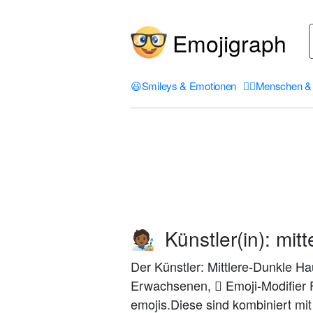
Emojigraph
😃
Smileys & Emotionen
🤦‍♀️
Menschen & 
Künstler(in): mit
🧑🏾‍🎨
Der Künstler: Mittlere-Dunkle Ha
Erwachsenen, 🏾 Emoji-Modifier F
emojis.Diese sind kombiniert mi