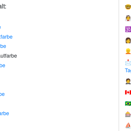
lt:


e

tfarbe

rbe

autfarbe

rbe
Ta

🇨
rbe
🇧
arbe

⛵