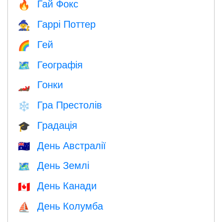
Гай Фокс
🔥
Гаррі Поттер
🧙
Гей
🌈
Географія
🗺
Гонки
🏎
Гра Престолів
❄️
Градація
🎓
День Австралії
🇦🇺
День Землі
🗺️
День Канади
🇨🇦
День Колумба
⛵️