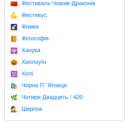
Фестиваль Човнів-Драконів
🇨🇳
Фестивус
💪
Фізика
🌠
Філософія
📙
Ханука
🕎
Хеллоуїн
🎃
Холі
🕉
Чорна П `Ятниця
🛍
Чотири Двадцять / 420
🌿
Шерлок
🕵️