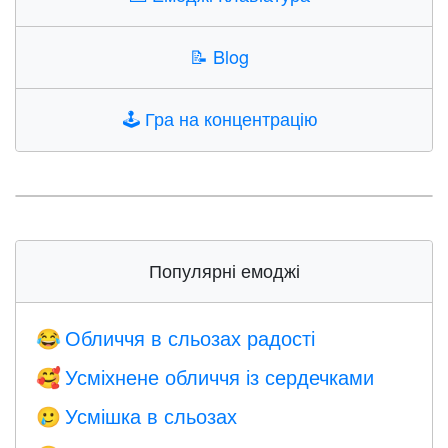
📝
Blog
🕹️
Гра на концентрацію
Популярні емоджі
Обличчя в сльозах радості
😂
Усміхнене обличчя із сердечками
🥰
Усмішка в сльозах
🥲