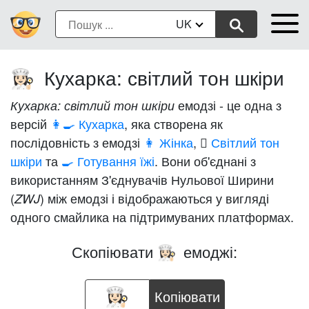
UK
Кухарка: світлий тон шкіри
👩🏻‍🍳
емодзі - це одна з
Кухарка: світлий тон шкіри
версій
👩‍🍳 Кухарка
, яка створена як
послідовність з емодзі
👩 Жінка
,
🏻 Світлий тон
шкіри
та
🍳 Готування їжі
. Вони об'єднані з
використанням З'єднувачів Нульової Ширини
(
) між емодзі і відображаються у вигляді
ZWJ
одного смайлика на підтримуваних платформах.
Скопіювати
емоджі:
👩🏻‍🍳
Копіювати