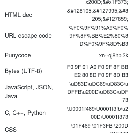
x200D;&#x1F373;
&#128105;&#127995;&#8
HTML dec
205;&#127859;
%F0%9F%91%A9%F0%
URL escape code
9F%8F%BB%E2%80%8
D%F0%9F%8D%B3
Punycode
xn--qj8hpi3k
F0 9F 91 A9 F0 9F 8F BB
Bytes (UTF-8)
E2 80 8D F0 9F 8D B3
\uD83D\uDC69\uD83C\u
JavaScript, JSON,
DFFB\u200D\uD83C\uDF
Java
73
\U0001f469\U0001f3fb\u2
C, C++, Python
00D\U0001f373
\01F469 \01F3FB \200D
CSS