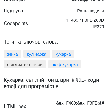
Підгрупа
Роль людини
1F469 1F3FB 200D
Codepoints
1F373
Теги та ключові слова
жінка
кулінарка
кухарка
світлий тон шкіри
шеф-кухарка
Кухарка: світлий тон шкіри 👩🏻‍🍳 коди
emoji для програмістів
&#x1F469;&#x1F3FB;&#
HTML hex