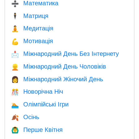
Математика
➗
Матриця
🕴️
Медитація
🧘
Мотивація
💪
Міжнародний День Без Інтернету
📩
Міжнародний День Чоловіків
👱
Міжнародний Жіночий День
👩
Новорічна Ніч
🎊
Олімпійські Ігри
🏊
Осінь
🍂
Перше Квітня
🙆‍♂️