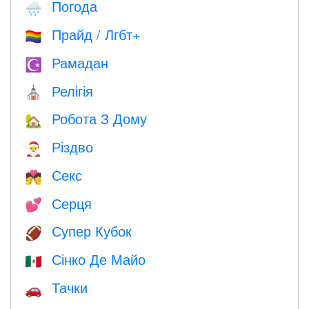
Погода
🌧
Прайд / Лгбт+
🏳️‍🌈
Рамадан
☪️
Релігія
⛪️
Робота З Дому
🏡
Різдво
🎅
Секс
💏
Серця
💕
Супер Кубок
🏈
Сінко Де Майо
🇲🇽
Тачки
🚗