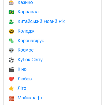
Казино
🎰
Карнавал
🇧🇷
Китайський Новий Рік
🐉
Коледж
🤓
Коронавірус
🦠
Космос
👽
Кубок Світу
⚽
Кіно
🎬
Любов
❤️️
Літо
☀️
Майнкрафт
🧱