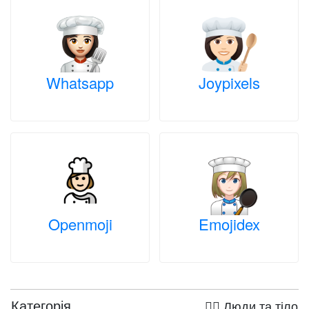
Whatsapp
Joypixels
Openmoji
Emojidex
Категорія
🤦‍♀️ Люди та тіло