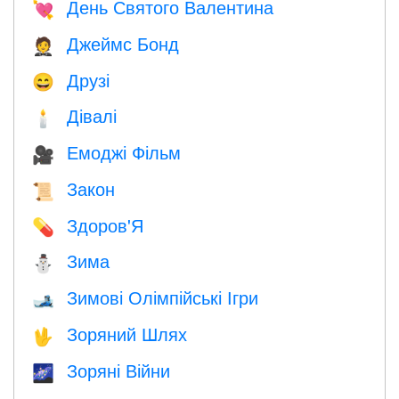
День Святого Валентина
💘
Джеймс Бонд
🤵
Друзі
😄
Дівалі
🕯
Емоджі Фільм
🎥
Закон
📜
Здоров'Я
💊
Зима
⛄
Зимові Олімпійські Ігри
🎿
Зоряний Шлях
🖖
Зоряні Війни
🌌