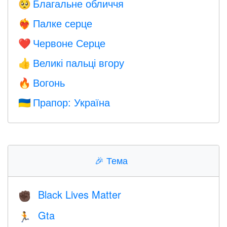
Благальне обличчя
🥺
Палке серце
❤️‍🔥
Червоне Серце
❤️
Великі пальці вгору
👍
Вогонь
🔥
Прапор: Україна
🇺🇦
🎉
Тема
Black Lives Matter
✊🏿
Gta
🏃