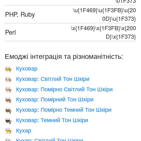
\01F373
\u{1F469}\u{1F3FB}\u{20
PHP, Ruby
0D}\u{1F373}
\x{1F469}\x{1F3FB}\x{200
Perl
D}\x{1F373}
Емоджі інтеграція та різноманітність:
Куховар
🧑‍🍳
Куховар: Світлий Тон Шкіри
🧑🏻‍🍳
Куховар: Помірно Світлий Тон Шкіри
🧑🏼‍🍳
Куховар: Помірний Тон Шкіри
🧑🏽‍🍳
Куховар: Помірно Темний Тон Шкіри
🧑🏾‍🍳
Куховар: Темний Тон Шкіри
🧑🏿‍🍳
Кухар
👨‍🍳
Кухар: Світлий Тон Шкіри