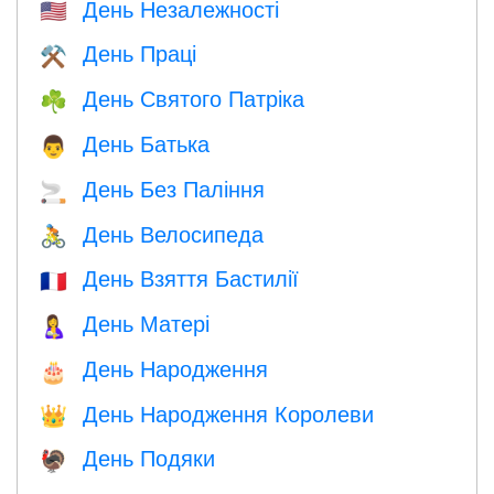
День Незалежності
🇺🇸
День Праці
⚒️
День Святого Патріка
☘️
День Батька
👨
День Без Паління
🚬
День Велосипеда
🚴
День Взяття Бастилії
🇫🇷
День Матері
🤱
День Народження
🎂
День Народження Королеви
👑
День Подяки
🦃