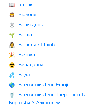
Історія
📖
Біологія
🦁
Великдень
🐰
Весна
🌱
Весілля / Шлюб
👰
Вечірка
🎉
Випадання
☢️
Вода
💦
Всесвітній День Emoji
🌎
Всесвітній День Тверезості Та
🥤
Боротьби З Алкоголем