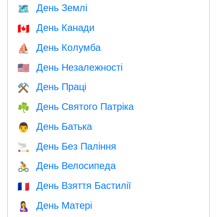
День Землі
🗺️
День Канади
🇨🇦
День Колумба
⛵️
День Незалежності
🇺🇸
День Праці
⚒️
День Святого Патріка
☘️
День Батька
👨
День Без Паління
🚬
День Велосипеда
🚴
День Взяття Бастилії
🇫🇷
День Матері
🤱