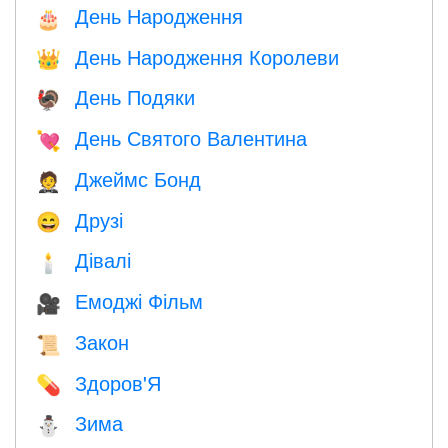
День Народження
🎂
День Народження Королеви
👑
День Подяки
🦃
День Святого Валентина
💘
Джеймс Бонд
🤵
Друзі
😄
Дівалі
🕯
Емоджі Фільм
🎥
Закон
📜
Здоров'Я
💊
Зима
⛄