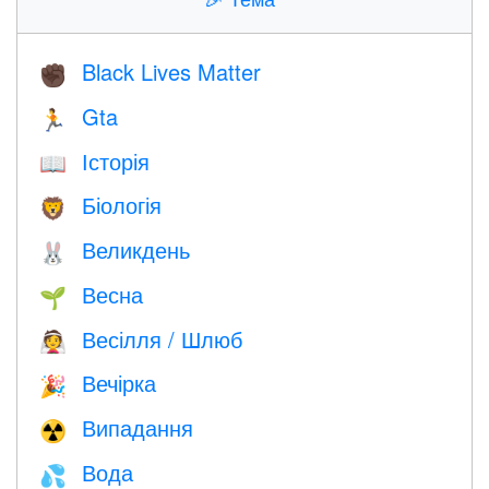
Black Lives Matter
✊🏿
Gta
🏃
Історія
📖
Біологія
🦁
Великдень
🐰
Весна
🌱
Весілля / Шлюб
👰
Вечірка
🎉
Випадання
☢️
Вода
💦