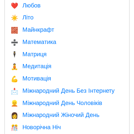
Любов
❤️️
Літо
☀️
Майнкрафт
🧱
Математика
➗
Матриця
🕴️
Медитація
🧘
Мотивація
💪
Міжнародний День Без Інтернету
📩
Міжнародний День Чоловіків
👱
Міжнародний Жіночий День
👩
Новорічна Ніч
🎊