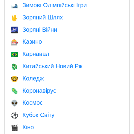
Зимові Олімпійські Ігри
🎿
Зоряний Шлях
🖖
Зоряні Війни
🌌
Казино
🎰
Карнавал
🇧🇷
Китайський Новий Рік
🐉
Коледж
🤓
Коронавірус
🦠
Космос
👽
Кубок Світу
⚽
Кіно
🎬