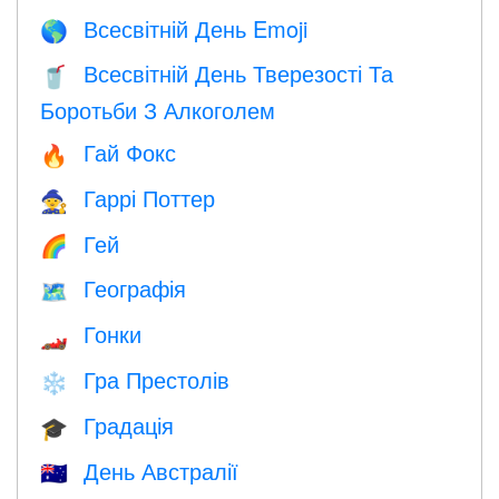
Всесвітній День Emoji
🌎
Всесвітній День Тверезості Та
🥤
Боротьби З Алкоголем
Гай Фокс
🔥
Гаррі Поттер
🧙
Гей
🌈
Географія
🗺
Гонки
🏎
Гра Престолів
❄️
Градація
🎓
День Австралії
🇦🇺