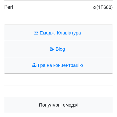
Perl
\x{1F680}
⌨️
Емоджі Клавіатура
📝
Blog
🕹️
Гра на концентрацію
Популярні емоджі