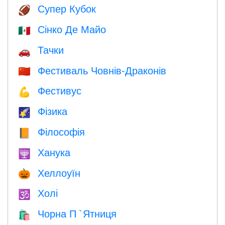
Супер Кубок
🏈
Сінко Де Майо
🇲🇽
Тачки
🚗
Фестиваль Човнів-Драконів
🇨🇳
Фестивус
💪
Фізика
🌠
Філософія
📙
Ханука
🕎
Хеллоуїн
🎃
Холі
🕉
Чорна П `Ятниця
🛍