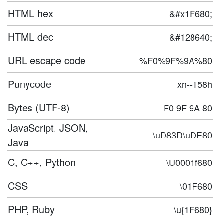
HTML hex
&#x1F680;
HTML dec
&#128640;
URL escape code
%F0%9F%9A%80
Punycode
xn--158h
Bytes (UTF-8)
F0 9F 9A 80
JavaScript, JSON,
\uD83D\uDE80
Java
C, C++, Python
\U0001f680
CSS
\01F680
PHP, Ruby
\u{1F680}