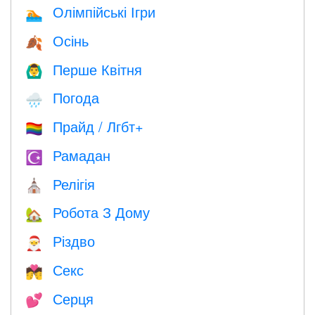
Олімпійські Ігри
🏊
Осінь
🍂
Перше Квітня
🙆‍♂️
Погода
🌧
Прайд / Лгбт+
🏳️‍🌈
Рамадан
☪️
Релігія
⛪️
Робота З Дому
🏡
Різдво
🎅
Секс
💏
Серця
💕