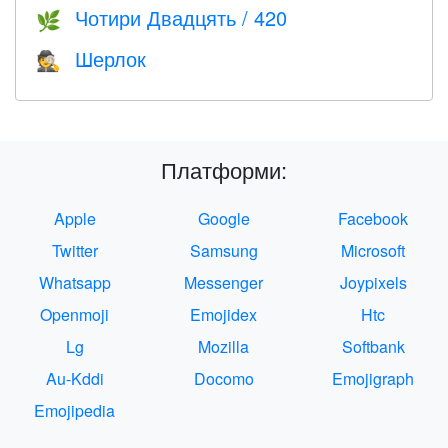
Чотири Двадцять / 420
🌿
Шерлок
🕵️
Платформи:
Apple
Google
Facebook
Twitter
Samsung
Microsoft
Whatsapp
Messenger
Joypixels
Openmoji
Emojidex
Htc
Lg
Mozilla
Softbank
Au-Kddi
Docomo
Emojigraph
Emojipedia