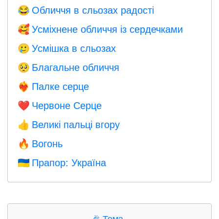
Обличчя в сльозах радості
😂
Усміхнене обличчя із сердечками
🥰
Усмішка в сльозах
🥲
Благальне обличчя
🥺
Палке серце
❤️‍🔥
Червоне Серце
❤️
Великі пальці вгору
👍
Вогонь
🔥
Прапор: Україна
🇺🇦
🎉
Тема