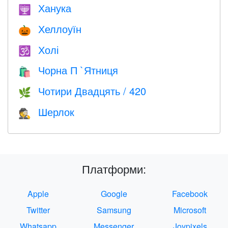
Ханука
🕎
Хеллоуїн
🎃
Холі
🕉
Чорна П `Ятниця
🛍
Чотири Двадцять / 420
🌿
Шерлок
🕵️
Платформи:
Apple
Google
Facebook
Twitter
Samsung
Microsoft
Whatsapp
Messenger
Joypixels