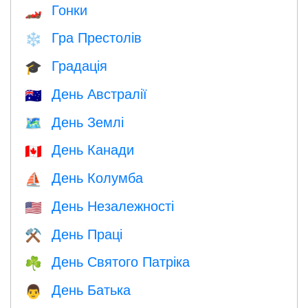
Гонки
🏎
Гра Престолів
❄️
Градація
🎓
День Австралії
🇦🇺
День Землі
🗺️
День Канади
🇨🇦
День Колумба
⛵️
День Незалежності
🇺🇸
День Праці
⚒️
День Святого Патріка
☘️
День Батька
👨