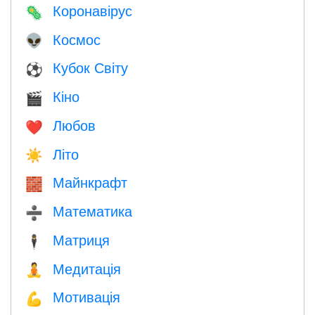
Коронавірус
🦠
Космос
👽
Кубок Світу
⚽
Кіно
🎬
Любов
❤️️
Літо
☀️
Майнкрафт
🧱
Математика
➗
Матриця
🕴️
Медитація
🧘
Мотивація
💪