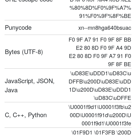
%80%8D%F0%9F%A7%
91%F0%9F%8F%BE
Punycode
xn--mn8hga640bsuac
F0 9F A7 91 F0 9F 8F BB
E2 80 8D F0 9F A4 9D
Bytes (UTF-8)
E2 80 8D F0 9F A7 91 F0
9F 8F BE
\uD83E\uDDD1\uD83C\u
JavaScript, JSON,
DFFB\u200D\uD83E\uDD
Java
1D\u200D\uD83E\uDDD1
\uD83C\uDFFE
\U0001f9d1\U0001f3fb\u2
C, C++, Python
00D\U0001f91d\u200D\U
0001f9d1\U0001f3fe
\01F9D1 \01F3FB \200D