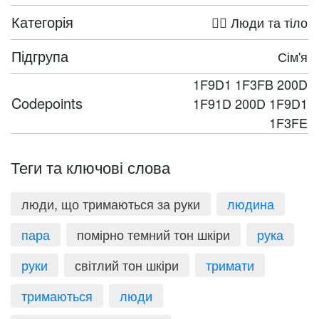
Категорія
🤦‍♀️ Люди та тіло
Підгрупа
Сім'я
1F9D1 1F3FB 200D
Codepoints
1F91D 200D 1F9D1
1F3FE
Теги та ключові слова
люди, що тримаються за руки
людина
пара
помірно темний тон шкіри
рука
руки
світлий тон шкіри
тримати
тримаються
люди