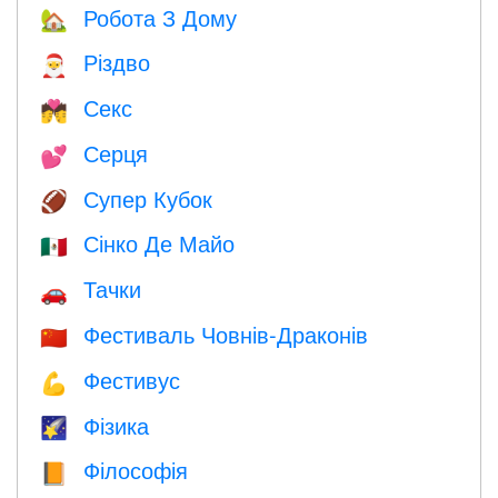
Робота З Дому
🏡
Різдво
🎅
Секс
💏
Серця
💕
Супер Кубок
🏈
Сінко Де Майо
🇲🇽
Тачки
🚗
Фестиваль Човнів-Драконів
🇨🇳
Фестивус
💪
Фізика
🌠
Філософія
📙