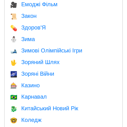
Емоджі Фільм
🎥
Закон
📜
Здоров'Я
💊
Зима
⛄
Зимові Олімпійські Ігри
🎿
Зоряний Шлях
🖖
Зоряні Війни
🌌
Казино
🎰
Карнавал
🇧🇷
Китайський Новий Рік
🐉
Коледж
🤓