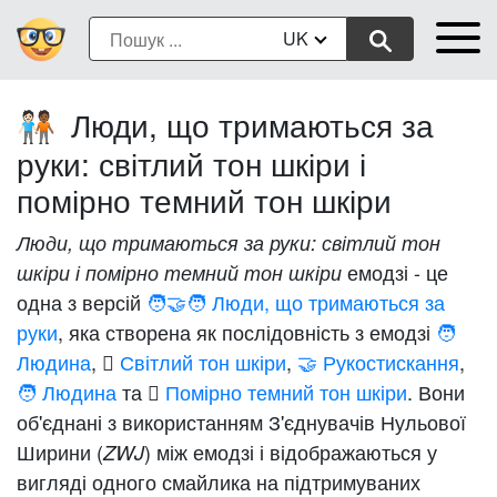
UK
Люди, що тримаються за
🧑🏻‍🤝‍🧑🏾
руки: світлий тон шкіри і
помірно темний тон шкіри
Люди, що тримаються за руки: світлий тон
емодзі - це
шкіри і помірно темний тон шкіри
одна з версій
🧑‍🤝‍🧑 Люди, що тримаються за
руки
, яка створена як послідовність з емодзі
🧑
Людина
,
🏻 Світлий тон шкіри
,
🤝 Рукостискання
,
🧑 Людина
та
🏾 Помірно темний тон шкіри
. Вони
об'єднані з використанням З'єднувачів Нульової
Ширини (
) між емодзі і відображаються у
ZWJ
вигляді одного смайлика на підтримуваних