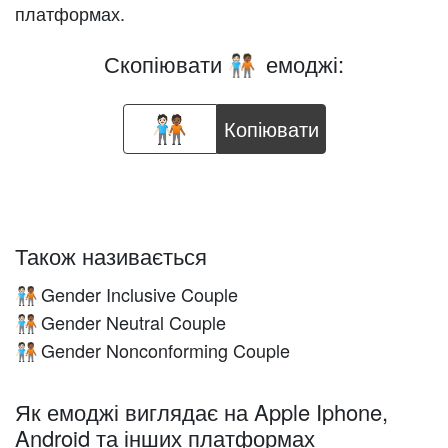
платформах.
Скопіювати
емоджі:
🧑🏻‍🤝‍🧑🏾
Копіювати
Також називається
Gender Inclusive Couple
🧑🏻‍🤝‍🧑🏾
Gender Neutral Couple
🧑🏻‍🤝‍🧑🏾
Gender Nonconforming Couple
🧑🏻‍🤝‍🧑🏾
Як емоджі виглядає на Apple Iphone,
Android та інших платформах