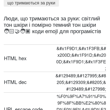
що тримаються за руки
Люди, що тримаються за руки: світлий
тон шкіри і помірно темний тон шкіри
🧑🏻‍🤝‍🧑🏾 коди emoji для програмістів
&#x1F9D1;&#x1F3FB;&#
x200D;&#x1F91D;&#x20
HTML hex
0D;&#x1F9D1;&#x1F3FE
;
&#129489;&#127995;&#8
HTML dec
205;&#129309;&#8205;&
#129489;&#127998;
%F0%9F%A7%91%F0%
9F%8F%BB%E2%80%8
URL escape code
D%F0%9F%A4%9D%E2