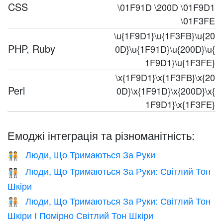
CSS
\01F91D \200D \01F9D1
\01F3FE
\u{1F9D1}\u{1F3FB}\u{20
PHP, Ruby
0D}\u{1F91D}\u{200D}\u{
1F9D1}\u{1F3FE}
\x{1F9D1}\x{1F3FB}\x{20
Perl
0D}\x{1F91D}\x{200D}\x{
1F9D1}\x{1F3FE}
Емоджі інтеграція та різноманітність:
Люди, Що Тримаються За Руки
🧑‍🤝‍🧑
Люди, Що Тримаються За Руки: Світлий Тон
🧑🏻‍🤝‍🧑🏻
Шкіри
Люди, Що Тримаються За Руки: Світлий Тон
🧑🏻‍🤝‍🧑🏼
Шкіри І Помірно Світлий Тон Шкіри