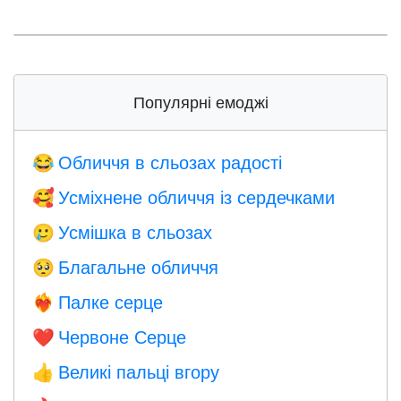
Популярні емоджі
Обличчя в сльозах радості
😂
Усміхнене обличчя із сердечками
🥰
Усмішка в сльозах
🥲
Благальне обличчя
🥺
Палке серце
❤️‍🔥
Червоне Серце
❤️
Великі пальці вгору
👍