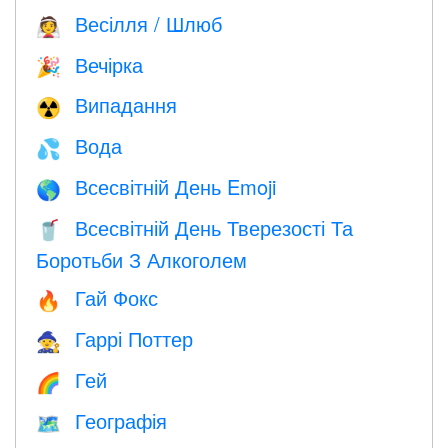
Весілля / Шлюб
👰
Вечірка
🎉
Випадання
☢️
Вода
💦
Всесвітній День Emoji
🌎
Всесвітній День Тверезості Та
🥤
Боротьби З Алкоголем
Гай Фокс
🔥
Гаррі Поттер
🧙
Гей
🌈
Географія
🗺