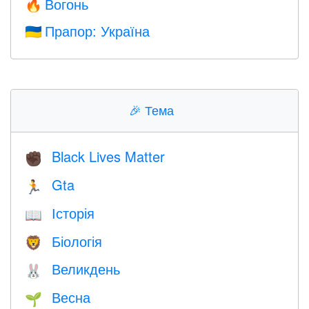
Вогонь
🔥
Прапор: Україна
🇺🇦
🎉
Тема
Black Lives Matter
✊🏿
Gta
🏃
Історія
📖
Біологія
🦁
Великдень
🐰
Весна
🌱