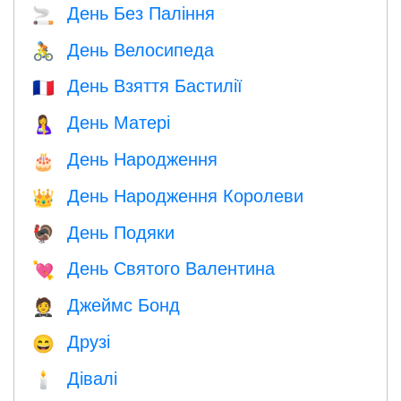
День Без Паління
🚬
День Велосипеда
🚴
День Взяття Бастилії
🇫🇷
День Матері
🤱
День Народження
🎂
День Народження Королеви
👑
День Подяки
🦃
День Святого Валентина
💘
Джеймс Бонд
🤵
Друзі
😄
Дівалі
🕯