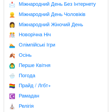
Міжнародний День Без Інтернету
📩
Міжнародний День Чоловіків
👱
Міжнародний Жіночий День
👩
Новорічна Ніч
🎊
Олімпійські Ігри
🏊
Осінь
🍂
Перше Квітня
🙆‍♂️
Погода
🌧
Прайд / Лгбт+
🏳️‍🌈
Рамадан
☪️
Релігія
⛪️