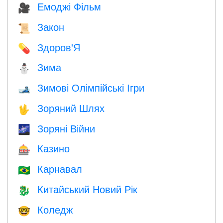
Емоджі Фільм
🎥
Закон
📜
Здоров'Я
💊
Зима
⛄
Зимові Олімпійські Ігри
🎿
Зоряний Шлях
🖖
Зоряні Війни
🌌
Казино
🎰
Карнавал
🇧🇷
Китайський Новий Рік
🐉
Коледж
🤓