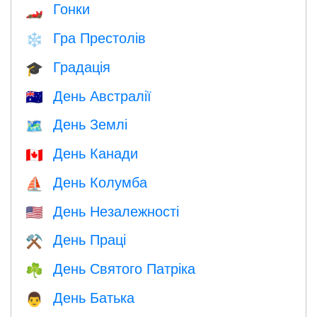
Гонки
🏎
Гра Престолів
❄️
Градація
🎓
День Австралії
🇦🇺
День Землі
🗺️
День Канади
🇨🇦
День Колумба
⛵️
День Незалежності
🇺🇸
День Праці
⚒️
День Святого Патріка
☘️
День Батька
👨