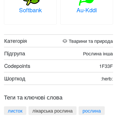
Softbank
Au-Kddi
Категорія
🐶 Тварини та природа
Підгрупа
Рослина інша
Codepoints
1F33F
Шорткод
:herb:
Теги та ключові слова
листок
лікарська рослина
рослина