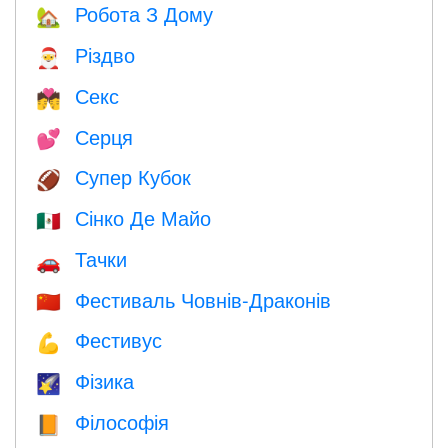
Робота З Дому
🏡
Різдво
🎅
Секс
💏
Серця
💕
Супер Кубок
🏈
Сінко Де Майо
🇲🇽
Тачки
🚗
Фестиваль Човнів-Драконів
🇨🇳
Фестивус
💪
Фізика
🌠
Філософія
📙