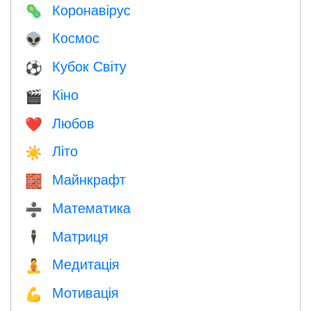
Коронавірус
🦠
Космос
👽
Кубок Світу
⚽
Кіно
🎬
Любов
❤️️
Літо
☀️
Майнкрафт
🧱
Математика
➗
Матриця
🕴️
Медитація
🧘
Мотивація
💪