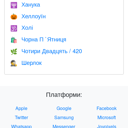
Ханука
🕎
Хеллоуїн
🎃
Холі
🕉
Чорна П `Ятниця
🛍
Чотири Двадцять / 420
🌿
Шерлок
🕵️
Платформи:
Apple
Google
Facebook
Twitter
Samsung
Microsoft
Whatsapp
Messenger
Joypixels