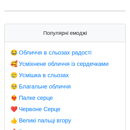
Популярні емоджі
Обличчя в сльозах радості
😂
Усміхнене обличчя із сердечками
🥰
Усмішка в сльозах
🥲
Благальне обличчя
🥺
Палке серце
❤️‍🔥
Червоне Серце
❤️
Великі пальці вгору
👍