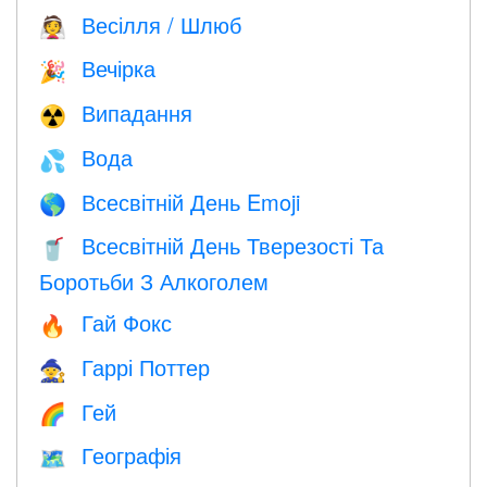
Весілля / Шлюб
👰
Вечірка
🎉
Випадання
☢️
Вода
💦
Всесвітній День Emoji
🌎
Всесвітній День Тверезості Та
🥤
Боротьби З Алкоголем
Гай Фокс
🔥
Гаррі Поттер
🧙
Гей
🌈
Географія
🗺