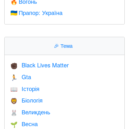
Вогонь
🔥
Прапор: Україна
🇺🇦
🎉
Тема
Black Lives Matter
✊🏿
Gta
🏃
Історія
📖
Біологія
🦁
Великдень
🐰
Весна
🌱