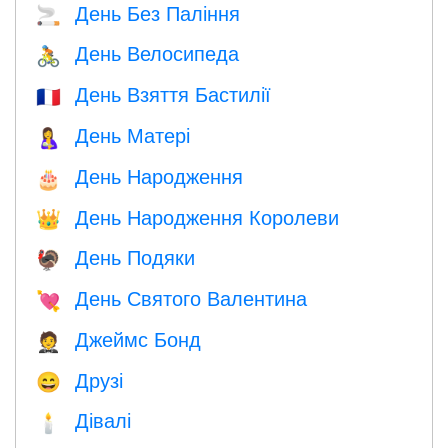
День Без Паління
🚬
День Велосипеда
🚴
День Взяття Бастилії
🇫🇷
День Матері
🤱
День Народження
🎂
День Народження Королеви
👑
День Подяки
🦃
День Святого Валентина
💘
Джеймс Бонд
🤵
Друзі
😄
Дівалі
🕯