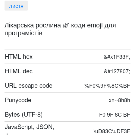
листя
Лікарська рослина 🌿 коди emoji для
програмістів
HTML hex
&#x1F33F;
HTML dec
&#127807;
URL escape code
%F0%9F%8C%BF
Punycode
xn--8h8h
Bytes (UTF-8)
F0 9F 8C BF
JavaScript, JSON,
\uD83C\uDF3F