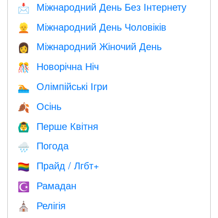
Міжнародний День Без Інтернету
📩
Міжнародний День Чоловіків
👱
Міжнародний Жіночий День
👩
Новорічна Ніч
🎊
Олімпійські Ігри
🏊
Осінь
🍂
Перше Квітня
🙆‍♂️
Погода
🌧
Прайд / Лгбт+
🏳️‍🌈
Рамадан
☪️
Релігія
⛪️