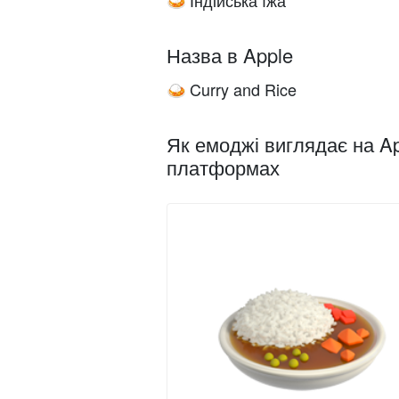
Індійська їжа
🍛
Назва в Apple
Curry and Rice
🍛
Як емоджі виглядає на Ap
платформах