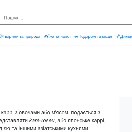
🐶
Тварини та природа
🍩
Їжа та напої
🚗
Подорожі та місця
🏀
Діяльн
каррі з овочами або м'ясом, подається з
редставляти
, або японське каррі,
kare-roseu
дією та іншими азіатськими кухнями.