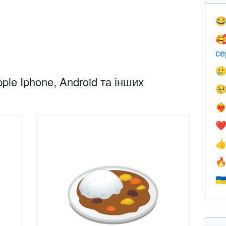


се

ple Iphone, Android та інших

❤️‍
❤


🇺