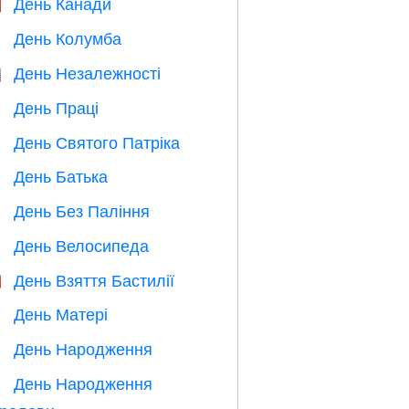
День Канади

День Колумба
️
День Незалежності

День Праці
️
День Святого Патріка
️
День Батька

День Без Паління

День Велосипеда

День Взяття Бастилії

День Матері

День Народження

День Народження
