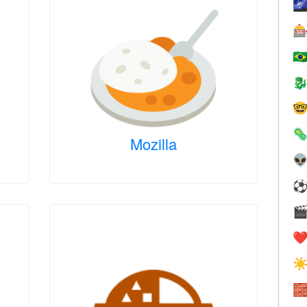


🇧



Mozilla


❤️
☀
