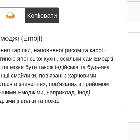
Копіювати
емоджі (Emoji)
ння тарілки, наповненої рисом та каррі -
тиною японської кухні, оскільки сам Емоджі
це може бути також індійська та будь-яка
і інші смайлики, пов'язані з харчовими
ється в значеннях, пов'язаних з прийомом
 іншими Емоджіми, наприклад, іноді
жіми ji вилки та ножа.