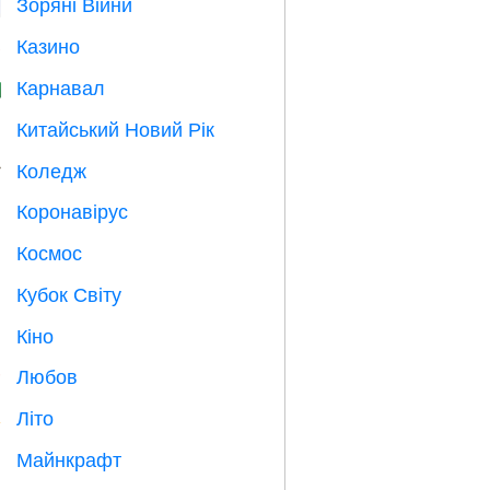
Зоряні Війни

Казино

Карнавал

Китайський Новий Рік

Коледж

Коронавірус

Космос

Кубок Світу
⚽
Кіно

Любов
️
Літо
️
Майнкрафт
