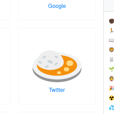
Google
✊






Twitter

☢
