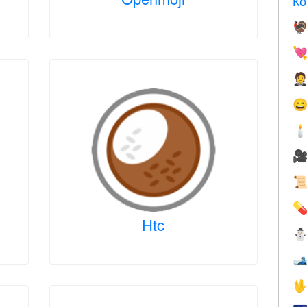
Ко








Htc

