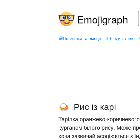
Emojigraph
😃
Посмішки та емоції
🤦‍♀️
Люди та тіло
Рис із карі
🍛
Тарілка оранжево-коричневого 
курганом білого рису. Може п
хоча зазвичай асоціюється з Ін