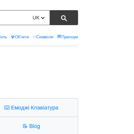
UK
ість
💎
Об'єкти
✅
Символи
🏁
Прапори
⌨️
Емоджі Клавіатура
📝
Blog