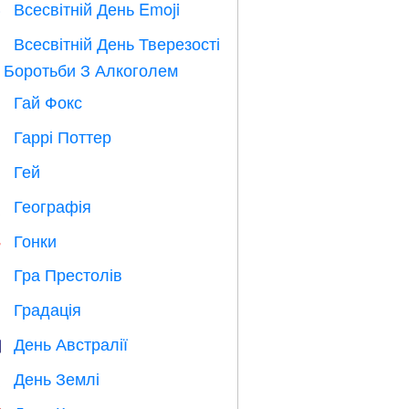
Всесвітній День Emoji

Всесвітній День Тверезості

 Боротьби З Алкоголем
Гай Фокс

Гаррі Поттер

Гей

Географія

Гонки

Гра Престолів
️
Градація

День Австралії

День Землі
️