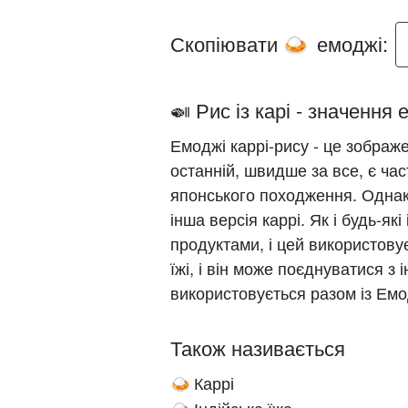
Скопіювати
емоджі:
🍛
🍛 Рис із карі - значення 
Емоджі каррі-рису - це зображе
останній, швидше за все, є час
японського походження. Однак 
інша версія каррі. Як і будь-як
продуктами, і цей використову
їжі, і він може поєднуватися з
використовується разом із Емод
Також називається
Каррі
🍛