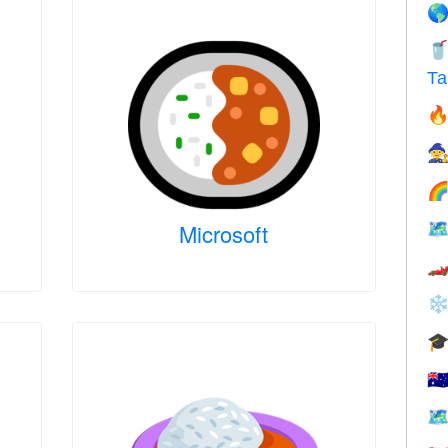


Та




Microsoft

❄

🇦
🗺