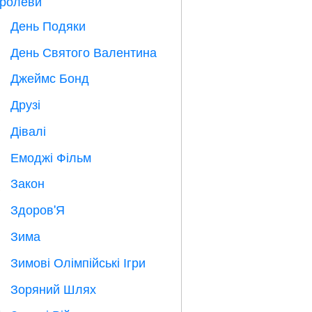
ролеви
День Подяки

День Святого Валентина

Джеймс Бонд

Друзі

Дівалі

Емоджі Фільм

Закон

Здоров'Я

Зима
⛄
Зимові Олімпійські Ігри

Зоряний Шлях
