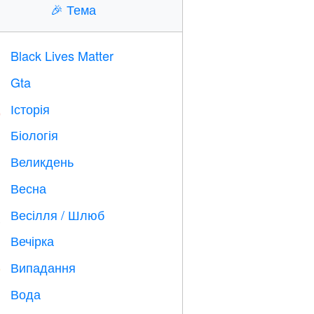
🎉
Тема
Black Lives Matter

Gta

Історія

Біологія

Великдень

Весна

Весілля / Шлюб

Вечірка

Випадання
️
Вода
