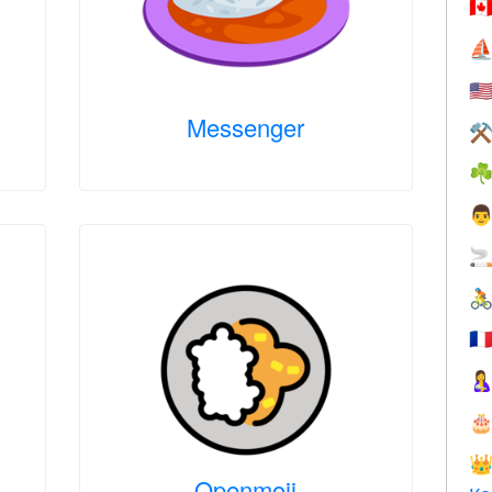
🇨
⛵
🇺
Messenger
⚒
☘



🇫



Openmoji