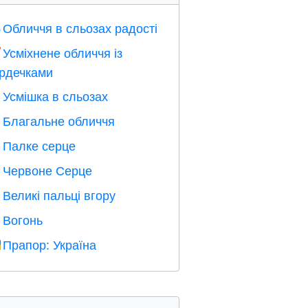
Обличчя в сльозах радості

Усміхнене обличчя із

рдечками
Усмішка в сльозах

Благальне обличчя

Палке серце

Червоне Серце
️
Великі пальці вгору

Вогонь

Прапор: Україна
