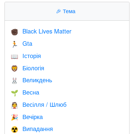
🎉
Тема
Black Lives Matter
✊🏿
Gta
🏃
Історія
📖
Біологія
🦁
Великдень
🐰
Весна
🌱
Весілля / Шлюб
👰
Вечірка
🎉
Випадання
☢️