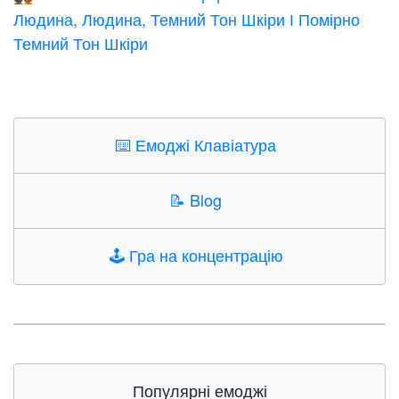
Людина, Людина, Темний Тон Шкіри І Помірно
Темний Тон Шкіри
⌨️
Емоджі Клавіатура
📝
Blog
🕹️
Гра на концентрацію
Популярні емоджі