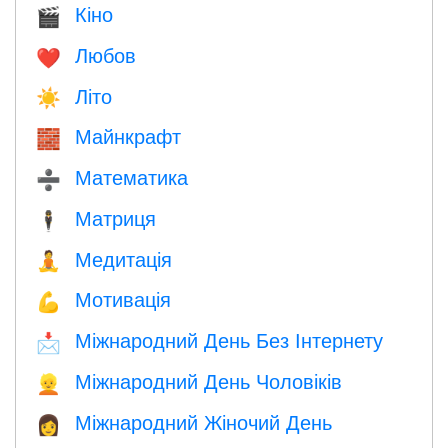
Кіно
🎬
Любов
❤️️
Літо
☀️
Майнкрафт
🧱
Математика
➗
Матриця
🕴️
Медитація
🧘
Мотивація
💪
Міжнародний День Без Інтернету
📩
Міжнародний День Чоловіків
👱
Міжнародний Жіночий День
👩