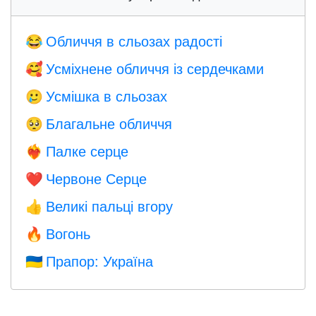
Обличчя в сльозах радості
😂
Усміхнене обличчя із сердечками
🥰
Усмішка в сльозах
🥲
Благальне обличчя
🥺
Палке серце
❤️‍🔥
Червоне Серце
❤️
Великі пальці вгору
👍
Вогонь
🔥
Прапор: Україна
🇺🇦