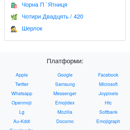
Чорна П `Ятниця
🛍
Чотири Двадцять / 420
🌿
Шерлок
🕵️
Платформи:
Apple
Google
Facebook
Twitter
Samsung
Microsoft
Whatsapp
Messenger
Joypixels
Openmoji
Emojidex
Htc
Lg
Mozilla
Softbank
Au-Kddi
Docomo
Emojigraph