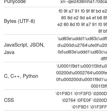
Punycode
xn--qeiz438mha170dca
f0 9f a7 91 f0 9f 8f bd e2
80 8d e2 9d a4 ef b8 8f
Bytes (UTF-8)
e2 80 8d f0 9f a7 91 f0 9f
8f bf
\ud83e\uddd1\ud83c\udff
JavaScript, JSON,
d\u200d\u2764\ufe0f\u20
Java
0d\ud83e\uddd1\ud83c\u
dfff
\U0001f9d1\u0001f3fd\u0
00200d\u0002764\u000fe
C, C++, Python
0f\u000200d\u0001f9d1\u
0001f3ff
\01F9D1 \01F3FD \0200D
CSS
\02764 \0FE0F \0200D
\01F9D1 \01F3FF