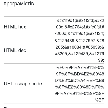
програмістів
&#x1f9d1;&#x1f3fd;&#x2
HTML hex
00d;&#x2764;&#xfe0f;&#
x200d;&#x1f9d1;&#x1f3ff;
&#129489;&#127997;&#8
205;&#10084;&#65039;&
HTML dec
#8205;&#129489;&#1279
99;
%F0%9F%A7%91%F0%
9F%8F%BD%E2%80%8
D%E2%9D%A4%EF%B8
URL escape code
%8F%E2%80%8D%F0%
9F%A7%91%F0%9F%8F
%BF