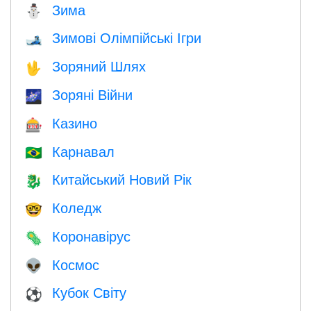
Зима
⛄
Зимові Олімпійські Ігри
🎿
Зоряний Шлях
🖖
Зоряні Війни
🌌
Казино
🎰
Карнавал
🇧🇷
Китайський Новий Рік
🐉
Коледж
🤓
Коронавірус
🦠
Космос
👽
Кубок Світу
⚽