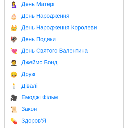
День Матері
🤱
День Народження
🎂
День Народження Королеви
👑
День Подяки
🦃
День Святого Валентина
💘
Джеймс Бонд
🤵
Друзі
😄
Дівалі
🕯
Емоджі Фільм
🎥
Закон
📜
Здоров'Я
💊