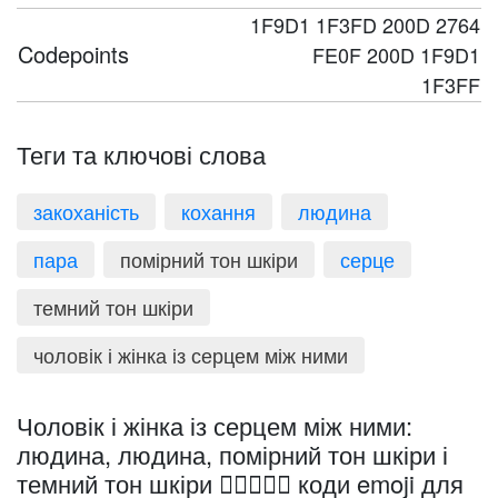
1F9D1 1F3FD 200D 2764
Codepoints
FE0F 200D 1F9D1
1F3FF
Теги та ключові слова
закоханість
кохання
людина
пара
помірний тон шкіри
серце
темний тон шкіри
чоловік і жінка із серцем між ними
Чоловік і жінка із серцем між ними:
людина, людина, помірний тон шкіри і
темний тон шкіри 🧑🏽‍❤️‍🧑🏿 коди emoji для