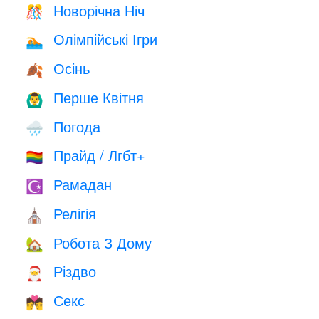
Новорічна Ніч
🎊
Олімпійські Ігри
🏊
Осінь
🍂
Перше Квітня
🙆‍♂️
Погода
🌧
Прайд / Лгбт+
🏳️‍🌈
Рамадан
☪️
Релігія
⛪️
Робота З Дому
🏡
Різдво
🎅
Секс
💏