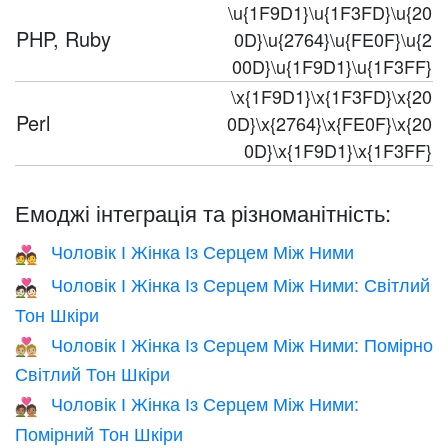
\u{1F9D1}\u{1F3FD}\u{20
PHP, Ruby
0D}\u{2764}\u{FE0F}\u{2
00D}\u{1F9D1}\u{1F3FF}
\x{1F9D1}\x{1F3FD}\x{20
Perl
0D}\x{2764}\x{FE0F}\x{20
0D}\x{1F9D1}\x{1F3FF}
Емоджі інтеграція та різноманітність:
Чоловік І Жінка Із Серцем Між Ними
💑
Чоловік І Жінка Із Серцем Між Ними: Світлий
💑🏻
Тон Шкіри
Чоловік І Жінка Із Серцем Між Ними: Помірно
💑🏼
Світлий Тон Шкіри
Чоловік І Жінка Із Серцем Між Ними:
💑🏽
Помірний Тон Шкіри