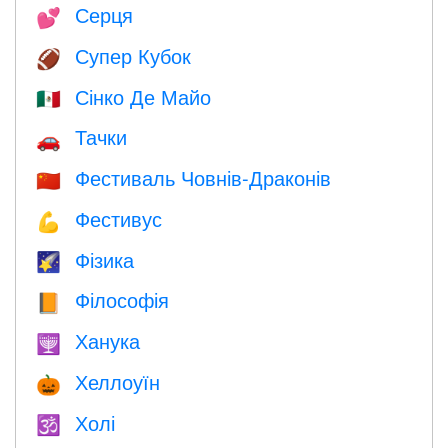
Серця
💕
Супер Кубок
🏈
Сінко Де Майо
🇲🇽
Тачки
🚗
Фестиваль Човнів-Драконів
🇨🇳
Фестивус
💪
Фізика
🌠
Філософія
📙
Ханука
🕎
Хеллоуїн
🎃
Холі
🕉