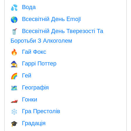
Вода
💦
Всесвітній День Emoji
🌎
Всесвітній День Тверезості Та
🥤
Боротьби З Алкоголем
Гай Фокс
🔥
Гаррі Поттер
🧙
Гей
🌈
Географія
🗺
Гонки
🏎
Гра Престолів
❄️
Градація
🎓