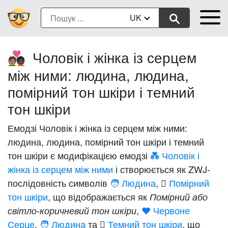
UK
Чоловік і жінка із серцем
🧑🏽‍❤️‍🧑🏿
між ними: людина, людина,
помірний тон шкіри і темний
тон шкіри
Емодзі Чоловік і жінка із серцем між ними:
людина, людина, помірний тон шкіри і темний
тон шкіри є модифікацією емодзі
💑 Чоловік і
жінка із серцем між ними
і створюється як ZWJ-
послідовність символів
🧑 Людина
,
🏽 Помірний
тон шкіри
, що відображається як
Помірний або
,
❤️ Червоне
світло-коричневий тон шкіри
Серце
,
🧑 Людина
та
🏿 Темний тон шкіри
, що