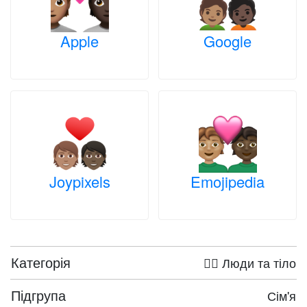
Apple
Google
Joypixels
Emojipedia
Категорія
🤦‍♀️ Люди та тіло
Підгрупа
Сім'я