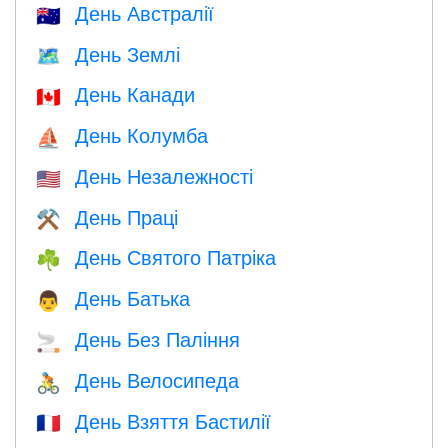
День Австралії
🇦🇺
День Землі
🗺️
День Канади
🇨🇦
День Колумба
⛵️
День Незалежності
🇺🇸
День Праці
⚒️
День Святого Патріка
☘️
День Батька
👨
День Без Паління
🚬
День Велосипеда
🚴
День Взяття Бастилії
🇫🇷