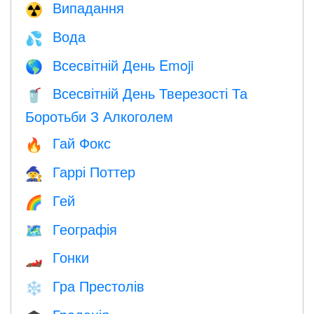
Випадання
☢️
Вода
💦
Всесвітній День Emoji
🌎
Всесвітній День Тверезості Та
🥤
Боротьби З Алкоголем
Гай Фокс
🔥
Гаррі Поттер
🧙
Гей
🌈
Географія
🗺
Гонки
🏎
Гра Престолів
❄️