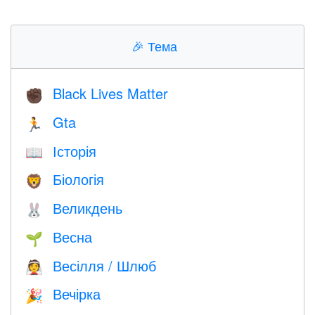
🎉
Тема
Black Lives Matter
✊🏿
Gta
🏃
Історія
📖
Біологія
🦁
Великдень
🐰
Весна
🌱
Весілля / Шлюб
👰
Вечірка
🎉