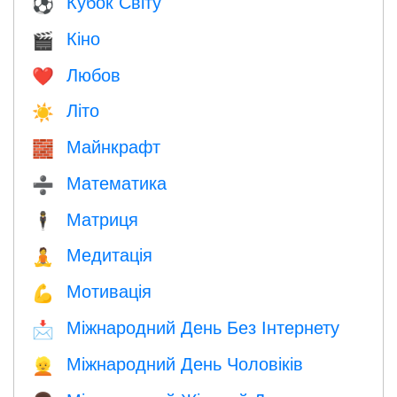
Кубок Світу
⚽
Кіно
🎬
Любов
❤️️
Літо
☀️
Майнкрафт
🧱
Математика
➗
Матриця
🕴️
Медитація
🧘
Мотивація
💪
Міжнародний День Без Інтернету
📩
Міжнародний День Чоловіків
👱