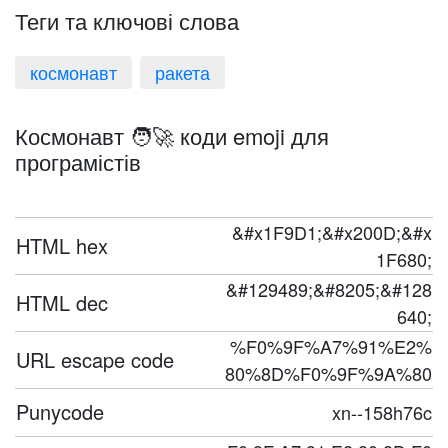
Теги та ключові слова
космонавт
ракета
Космонавт 🧑‍🚀 коди emoji для
програмістів
&#x1F9D1;&#x200D;&#x
HTML hex
1F680;
&#129489;&#8205;&#128
HTML dec
640;
%F0%9F%A7%91%E2%
URL escape code
80%8D%F0%9F%9A%80
Punycode
xn--158h76c