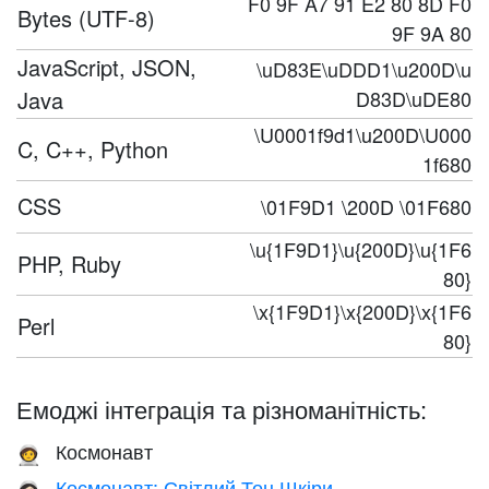
F0 9F A7 91 E2 80 8D F0
Bytes (UTF-8)
9F 9A 80
JavaScript, JSON,
\uD83E\uDDD1\u200D\u
Java
D83D\uDE80
\U0001f9d1\u200D\U000
C, C++, Python
1f680
CSS
\01F9D1 \200D \01F680
\u{1F9D1}\u{200D}\u{1F6
PHP, Ruby
80}
\x{1F9D1}\x{200D}\x{1F6
Perl
80}
Емоджі інтеграція та різноманітність:
Космонавт
🧑‍🚀
Космонавт: Світлий Тон Шкіри