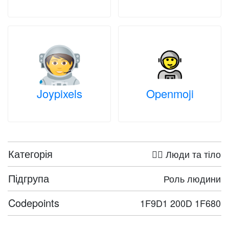
Joypixels
Openmoji
Категорія
🤦‍♀️ Люди та тіло
Підгрупа
Роль людини
Codepoints
1F9D1 200D 1F680