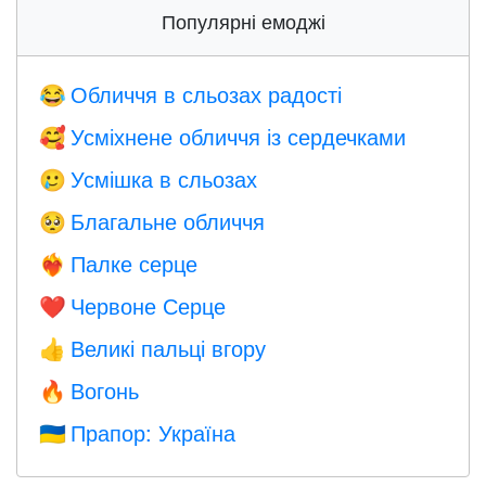
Популярні емоджі
Обличчя в сльозах радості
😂
Усміхнене обличчя із сердечками
🥰
Усмішка в сльозах
🥲
Благальне обличчя
🥺
Палке серце
❤️‍🔥
Червоне Серце
❤️
Великі пальці вгору
👍
Вогонь
🔥
Прапор: Україна
🇺🇦