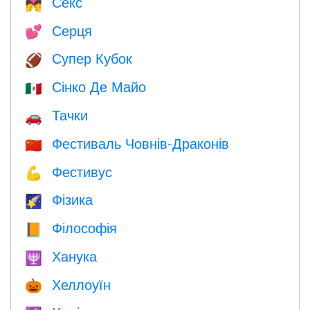
Секс
💏
Серця
💕
Супер Кубок
🏈
Сінко Де Майо
🇲🇽
Тачки
🚗
Фестиваль Човнів-Драконів
🇨🇳
Фестивус
💪
Фізика
🌠
Філософія
📙
Ханука
🕎
Хеллоуїн
🎃