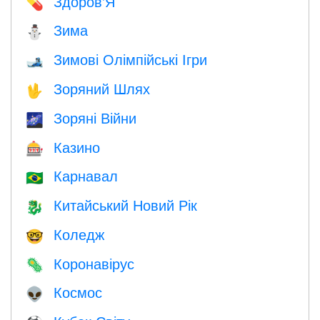
Здоров'Я
💊
Зима
⛄
Зимові Олімпійські Ігри
🎿
Зоряний Шлях
🖖
Зоряні Війни
🌌
Казино
🎰
Карнавал
🇧🇷
Китайський Новий Рік
🐉
Коледж
🤓
Коронавірус
🦠
Космос
👽