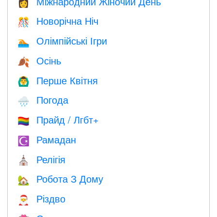
Міжнародний Жіночий День
👩
Новорічна Ніч
🎊
Олімпійські Ігри
🏊
Осінь
🍂
Перше Квітня
🙆‍♂️
Погода
🌧
Прайд / Лгбт+
🏳️‍🌈
Рамадан
☪️
Релігія
⛪️
Робота З Дому
🏡
Різдво
🎅