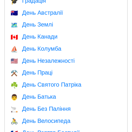
Градація
🎓
День Австралії
🇦🇺
День Землі
🗺️
День Канади
🇨🇦
День Колумба
⛵️
День Незалежності
🇺🇸
День Праці
⚒️
День Святого Патріка
☘️
День Батька
👨
День Без Паління
🚬
День Велосипеда
🚴