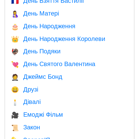
День Взяття Бастилії
🇫🇷
День Матері
🤱
День Народження
🎂
День Народження Королеви
👑
День Подяки
🦃
День Святого Валентина
💘
Джеймс Бонд
🤵
Друзі
😄
Дівалі
🕯
Емоджі Фільм
🎥
Закон
📜