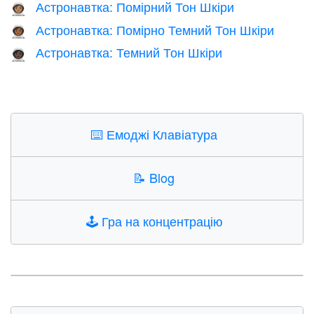
Астронавтка: Помірний Тон Шкіри
👩🏽‍🚀
Астронавтка: Помірно Темний Тон Шкіри
👩🏾‍🚀
Астронавтка: Темний Тон Шкіри
👩🏿‍🚀
⌨️
Емоджі Клавіатура
📝
Blog
🕹️
Гра на концентрацію