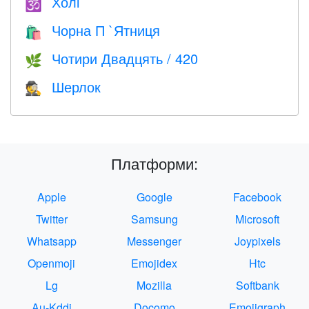
Холі
🕉
Чорна П `Ятниця
🛍
Чотири Двадцять / 420
🌿
Шерлок
🕵️
Платформи:
Apple
Google
Facebook
Twitter
Samsung
Microsoft
Whatsapp
Messenger
Joypixels
Openmoji
Emojidex
Htc
Lg
Mozilla
Softbank
Au-Kddi
Docomo
Emojigraph