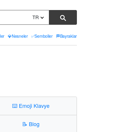
TR
ler
💎
Nesneler
✅
Semboller
🏁
Bayraklar
⌨️
Emoji Klavye
📝
Blog