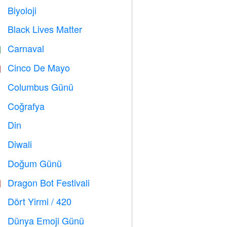
Biyoloji

Black Lives Matter

Carnaval

Cinco De Mayo

Columbus Günü
️
Coğrafya

Din
️
Diwali

Doğum Günü

Dragon Bot Festivali

Dört Yirmi / 420

Dünya Emoji Günü
