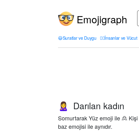
Emojigraph
😃
Suratlar ve Duygu
🤦‍♀️
İnsanlar ve Vücut
Darılan kadın
🙎‍♀️
Somurtarak Yüz emoji ile 🙎 Kişi
baz emojisi ile aynıdır.