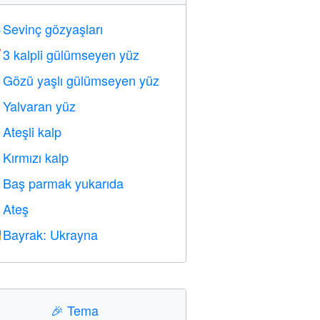
Sevinç gözyaşları

3 kalpli gülümseyen yüz

Gözü yaşlı gülümseyen yüz

Yalvaran yüz

Ateşli kalp

Kırmızı kalp
️
Baş parmak yukarıda

Ateş

Bayrak: Ukrayna

🎉
Tema