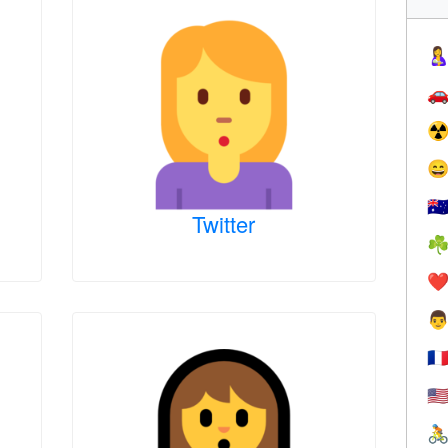


☢

🇦
Twitter
☘
❤️

🇫
🇺
