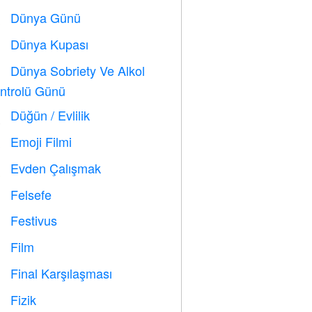
Dünya Günü
️
Dünya Kupası
⚽
Dünya Sobriety Ve Alkol

ntrolü Günü
Düğün / Evlilik

Emoji Filmi

Evden Çalışmak

Felsefe

Festivus

Film

Final Karşılaşması

Fizik
