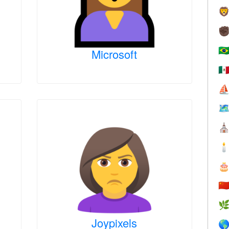

✊
🇧
Microsoft
🇲
⛵

⛪


🇨

Joypixels
