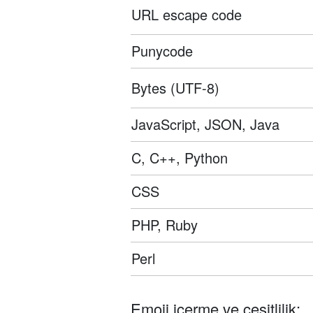
URL escape code
Punycode
Bytes (UTF-8)
JavaScript, JSON, Java
C, C++, Python
CSS
PHP, Ruby
Perl
Emoji içerme ve çeşitlilik: