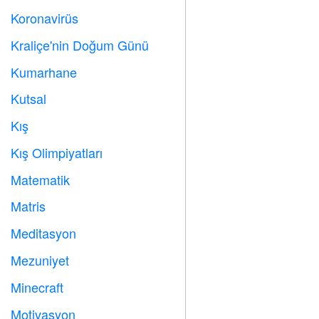
Koronavirüs

Kraliçe'nin Doğum Günü

Kumarhane

Kutsal

Kış
⛄
Kış Olimpiyatları

Matematik
➗
Matris
️
Meditasyon

Mezuniyet

Minecraft

Motivasyon
