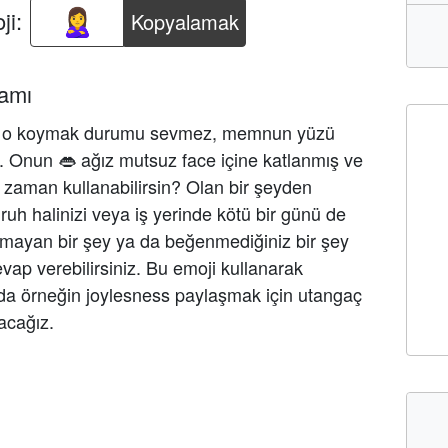
ji:
Kopyalamak
lamı
li o koymak durumu sevmez, memnun yüzü
r. Onun 👄 ağız mutsuz face içine katlanmış ve
e zaman kullanabilirsin? Olan bir şeyden
h halinizi veya iş yerinde kötü bir günü de
ş olmayan bir şey ya da beğenmediğiniz bir şey
evap verebilirsiniz. Bu emoji kullanarak
rda örneğin joylesness paylaşmak için utangaç
acağız.