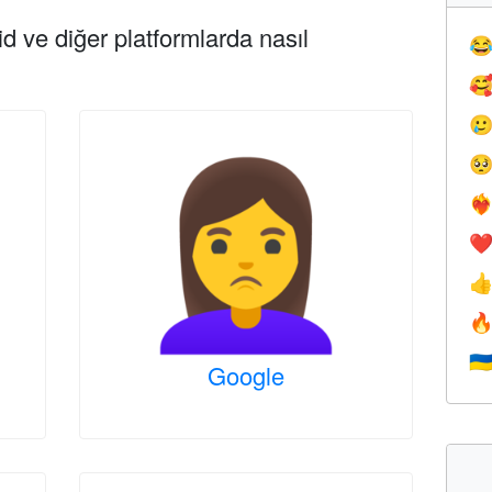
d ve diğer platformlarda nasıl




❤️‍
❤


🇺
Google