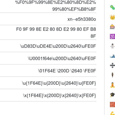
%F0%9F%99%8E%E2%80%8D%E2%

99%80%EF%B8%8F

xn--e5h3380o

F0 9F 99 8E E2 80 8D E2 99 80 EF B8
8F

\uD83D\uDE4E\u200D\u2640\uFE0F

\U0001f64e\u200D\u2640\uFE0F
\01F64E \200D \2640 \FE0F
🕴
\u{1F64E}\u{200D}\u{2640}\u{FE0F}

\x{1F64E}\x{200D}\x{2640}\x{FE0F}


