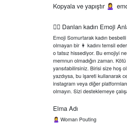
Kopyala ve yapıştır
emo
🙎‍♀️
🙎‍♀️ Darılan kadın Emoji An
Emoji Somurtarak kadın besbel
olmayan bir 👩 kadını temsil ede
o tatsız hissediyor. Bu emojiyi n
memnun olmadığın zaman. Kötü ru
yansıtabilirsiniz. Birisi size ho
yazdıysa, bu işareti kullanarak c
instagram veya diğer platformla
olmayın. Sizi desteklemeye çalış
Elma Adı
Woman Pouting
🙎‍♀️