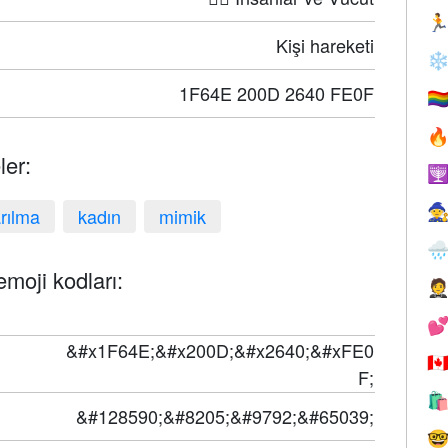

Kişi hareketi
❄
1F64E 200D 2640 FE0F
🏳️‍

ler:


rılma
kadın
mimik

 emoji kodları:


&#x1F64E;&#x200D;&#x2640;&#xFE0
🇨
F;

&#128590;&#8205;&#9792;&#65039;
