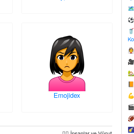
🗺

Ko




Emojidex




🤦‍♀️ İnsanlar ve Vücut