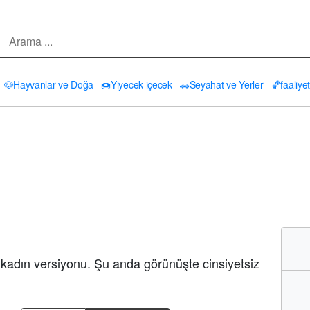
🐶
Hayvanlar ve Doğa
🍩
Yiyecek içecek
🚗
Seyahat ve Yerler
🏀
faaliyet
 kadın versiyonu. Şu anda görünüşte cinsiyetsiz