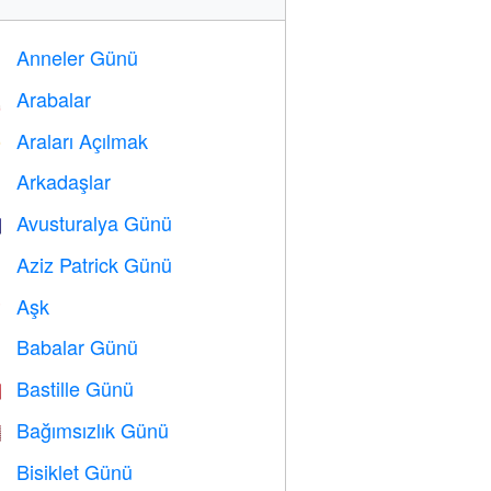
Anneler Günü

Arabalar

Araları Açılmak
️
Arkadaşlar

Avusturalya Günü

Aziz Patrick Günü
️
Aşk
️
Babalar Günü

Bastille Günü

Bağımsızlık Günü

Bisiklet Günü
