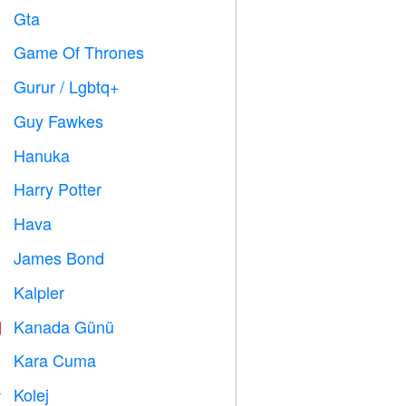
Gta

Game Of Thrones
️
Gurur / Lgbtq+

Guy Fawkes

Hanuka

Harry Potter

Hava

James Bond

Kalpler

Kanada Günü

Kara Cuma

Kolej
