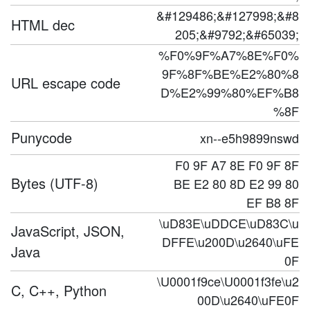
&#129486;&#127998;&#8
HTML dec
205;&#9792;&#65039;
%F0%9F%A7%8E%F0%
9F%8F%BE%E2%80%8
URL escape code
D%E2%99%80%EF%B8
%8F
Punycode
xn--e5h9899nswd
F0 9F A7 8E F0 9F 8F
Bytes (UTF-8)
BE E2 80 8D E2 99 80
EF B8 8F
\uD83E\uDDCE\uD83C\u
JavaScript, JSON,
DFFE\u200D\u2640\uFE
Java
0F
\U0001f9ce\U0001f3fe\u2
C, C++, Python
00D\u2640\uFE0F