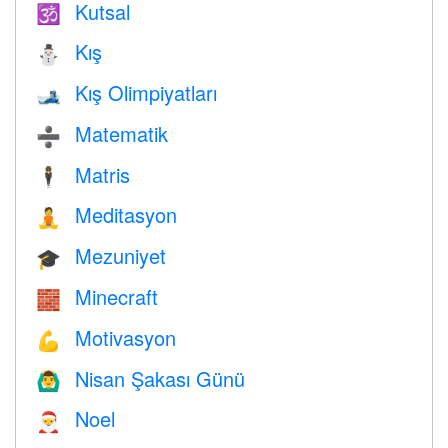
Kutsal
🕉
Kış
⛄
Kış Olimpiyatları
🎿
Matematik
➗
Matris
🕴️
Meditasyon
🧘
Mezuniyet
🎓
Minecraft
🧱
Motivasyon
💪
Nisan Şakası Günü
🙆‍♂️
Noel
🎅