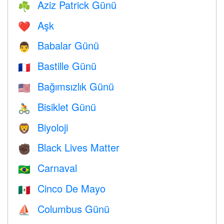
Aziz Patrick Günü
☘️
Aşk
❤️️
Babalar Günü
👨
Bastille Günü
🇫🇷
Bağımsızlık Günü
🇺🇸
Bisiklet Günü
🚴
Biyoloji
🦁
Black Lives Matter
✊🏿
Carnaval
🇧🇷
Cinco De Mayo
🇲🇽
Columbus Günü
⛵️