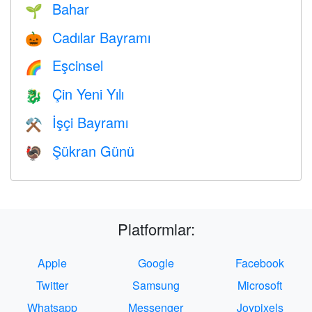
Bahar
🌱
Cadılar Bayramı
🎃
Eşcinsel
🌈
Çin Yeni Yılı
🐉
İşçi Bayramı
⚒️
Şükran Günü
🦃
Platformlar:
Apple
Google
Facebook
Twitter
Samsung
Microsoft
Whatsapp
Messenger
Joypixels