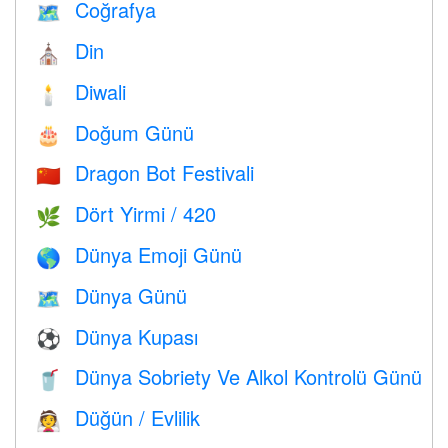
Coğrafya
🗺
Din
⛪️
Diwali
🕯
Doğum Günü
🎂
Dragon Bot Festivali
🇨🇳
Dört Yirmi / 420
🌿
Dünya Emoji Günü
🌎
Dünya Günü
🗺️
Dünya Kupası
⚽
Dünya Sobriety Ve Alkol Kontrolü Günü
🥤
Düğün / Evlilik
👰