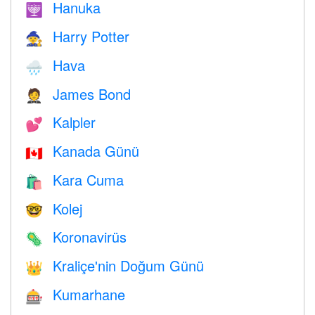
Hanuka
🕎
Harry Potter
🧙
Hava
🌧
James Bond
🤵
Kalpler
💕
Kanada Günü
🇨🇦
Kara Cuma
🛍
Kolej
🤓
Koronavirüs
🦠
Kraliçe'nin Doğum Günü
👑
Kumarhane
🎰