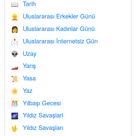
Tarih
📖
Uluslararası Erkekler Günü
👱
Uluslararası Kadınlar Günü
👩
Uluslararası İnternetsiz Gün
📩
Uzay
👽
Yarış
🏎
Yasa
📜
Yaz
☀️
Yılbaşı Gecesi
🎊
Yıldız Savaşlari
🌌
Yıldız Savaşları
🖖