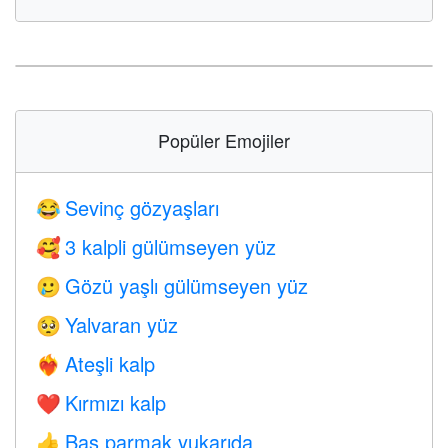
Popüler Emojiler
Sevinç gözyaşları
😂
3 kalpli gülümseyen yüz
🥰
Gözü yaşlı gülümseyen yüz
🥲
Yalvaran yüz
🥺
Ateşli kalp
❤️‍🔥
Kırmızı kalp
❤️
Baş parmak yukarıda
👍