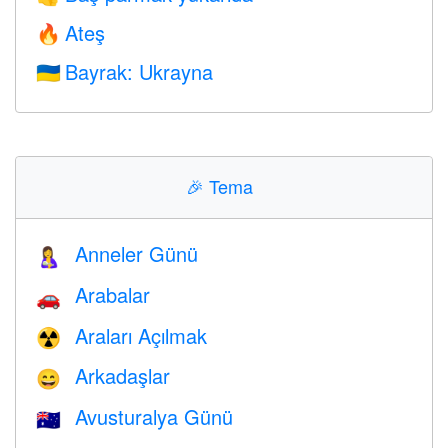
Ateş
🔥
Bayrak: Ukrayna
🇺🇦
🎉
Tema
Anneler Günü
🤱
Arabalar
🚗
Araları Açılmak
☢️
Arkadaşlar
😄
Avusturalya Günü
🇦🇺