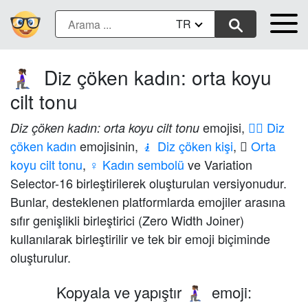
TR
Diz çöken kadın: orta koyu
🧎🏾‍♀️
cilt tonu
emojisi,
🧎‍♀️ Diz
Diz çöken kadın: orta koyu cilt tonu
çöken kadın
emojisinin,
🧎 Diz çöken kişi
,
🏾 Orta
koyu cilt tonu
,
♀️ Kadın sembolü
ve Variation
Selector-16 birleştirilerek oluşturulan versiyonudur.
Bunlar, desteklenen platformlarda emojiler arasına
sıfır genişlikli birleştirici (Zero Width Joiner)
kullanılarak birleştirilir ve tek bir emoji biçiminde
oluşturulur.
Kopyala ve yapıştır
emoji:
🧎🏾‍♀️