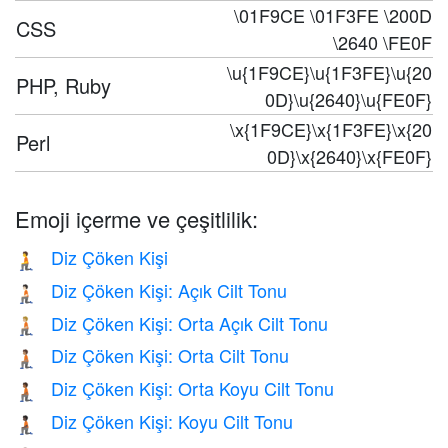
\01F9CE \01F3FE \200D
CSS
\2640 \FE0F
\u{1F9CE}\u{1F3FE}\u{20
PHP, Ruby
0D}\u{2640}\u{FE0F}
\x{1F9CE}\x{1F3FE}\x{20
Perl
0D}\x{2640}\x{FE0F}
Emoji içerme ve çeşitlilik:
Diz Çöken Kişi
🧎
Diz Çöken Kişi: Açık Cilt Tonu
🧎🏻
Diz Çöken Kişi: Orta Açık Cilt Tonu
🧎🏼
Diz Çöken Kişi: Orta Cilt Tonu
🧎🏽
Diz Çöken Kişi: Orta Koyu Cilt Tonu
🧎🏾
Diz Çöken Kişi: Koyu Cilt Tonu
🧎🏿