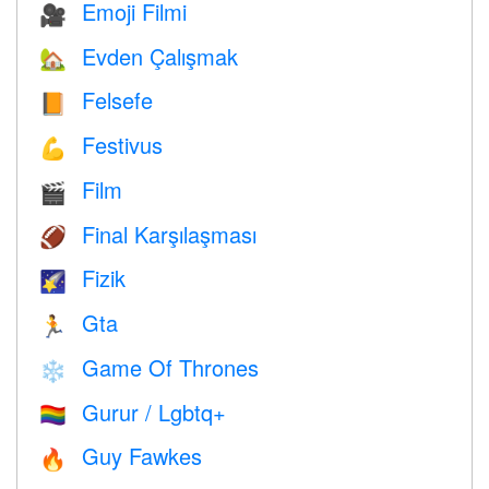
Emoji Filmi
🎥
Evden Çalışmak
🏡
Felsefe
📙
Festivus
💪
Film
🎬
Final Karşılaşması
🏈
Fizik
🌠
Gta
🏃
Game Of Thrones
❄️
Gurur / Lgbtq+
🏳️‍🌈
Guy Fawkes
🔥