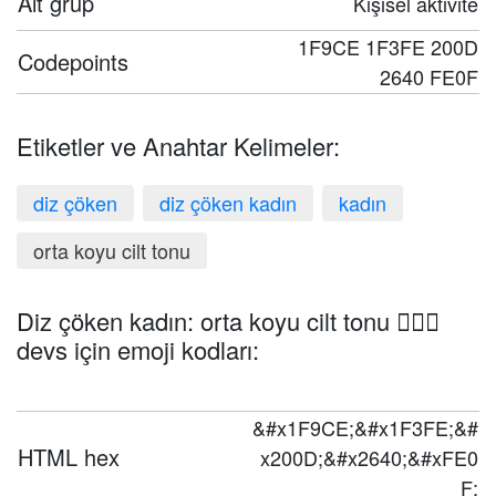
Alt grup
Kişisel aktivite
1F9CE 1F3FE 200D
Codepoints
2640 FE0F
Etiketler ve Anahtar Kelimeler:
diz çöken
diz çöken kadın
kadın
orta koyu cilt tonu
Diz çöken kadın: orta koyu cilt tonu 🧎🏾‍♀️
devs için emoji kodları:
&#x1F9CE;&#x1F3FE;&#
HTML hex
x200D;&#x2640;&#xFE0
F;