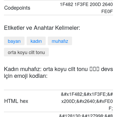
1F482 1F3FE 200D 2640
Codepoints
FE0F
Etiketler ve Anahtar Kelimeler:
bayan
kadın
muhafız
orta koyu cilt tonu
Kadın muhafız: orta koyu cilt tonu 💂🏾‍♀️ devs
için emoji kodları:
&#x1F482;&#x1F3FE;&#
HTML hex
x200D;&#x2640;&#xFE0
F;
&#128130;&#127998;&#8