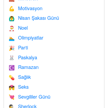
Motivasyon
💪
Nisan Şakası Günü
🙆‍♂️
Noel
🎅
Olimpiyatlar
🏊
Parti
🎉
Paskalya
🐰
Ramazan
☪️
Sağlık
💊
Seks
💏
Sevgililer Günü
💘
Sherlock
🕵️