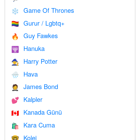
Game Of Thrones
❄️
Gurur / Lgbtq+
🏳️‍🌈
Guy Fawkes
🔥
Hanuka
🕎
Harry Potter
🧙
Hava
🌧
James Bond
🤵
Kalpler
💕
Kanada Günü
🇨🇦
Kara Cuma
🛍
Kolej
🤓