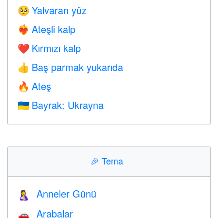
Yalvaran yüz
🥺
Ateşli kalp
❤️‍🔥
Kırmızı kalp
❤️
Baş parmak yukarıda
👍
Ateş
🔥
Bayrak: Ukrayna
🇺🇦
🎉
Tema
Anneler Günü
🤱
Arabalar
🚗