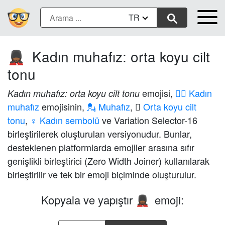
TR
Kadın muhafız: orta koyu cilt
💂🏾‍♀️
tonu
emojisi,
💂‍♀️ Kadın
Kadın muhafız: orta koyu cilt tonu
muhafız
emojisinin,
💂 Muhafız
,
🏾 Orta koyu cilt
tonu
,
♀️ Kadın sembolü
ve Variation Selector-16
birleştirilerek oluşturulan versiyonudur. Bunlar,
desteklenen platformlarda emojiler arasına sıfır
genişlikli birleştirici (Zero Width Joiner) kullanılarak
birleştirilir ve tek bir emoji biçiminde oluşturulur.
Kopyala ve yapıştır
emoji:
💂🏾‍♀️