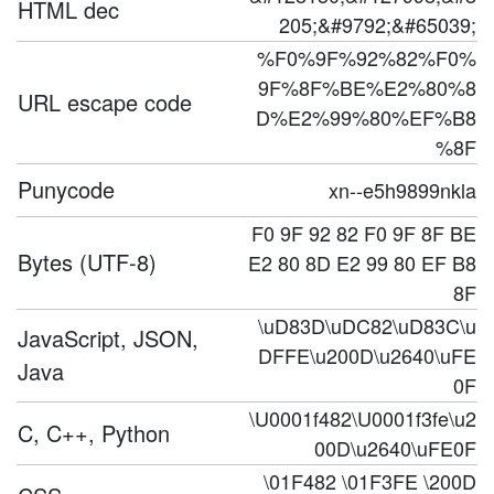
HTML dec
205;&#9792;&#65039;
%F0%9F%92%82%F0%
9F%8F%BE%E2%80%8
URL escape code
D%E2%99%80%EF%B8
%8F
Punycode
xn--e5h9899nkla
F0 9F 92 82 F0 9F 8F BE
Bytes (UTF-8)
E2 80 8D E2 99 80 EF B8
8F
\uD83D\uDC82\uD83C\u
JavaScript, JSON,
DFFE\u200D\u2640\uFE
Java
0F
\U0001f482\U0001f3fe\u2
C, C++, Python
00D\u2640\uFE0F
\01F482 \01F3FE \200D