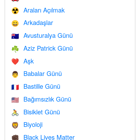
Araları Açılmak
☢️
Arkadaşlar
😄
Avusturalya Günü
🇦🇺
Aziz Patrick Günü
☘️
Aşk
❤️️
Babalar Günü
👨
Bastille Günü
🇫🇷
Bağımsızlık Günü
🇺🇸
Bisiklet Günü
🚴
Biyoloji
🦁
Black Lives Matter
✊🏿