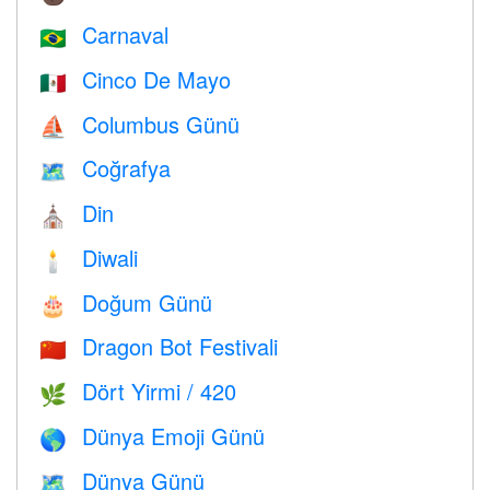
Carnaval
🇧🇷
Cinco De Mayo
🇲🇽
Columbus Günü
⛵️
Coğrafya
🗺
Din
⛪️
Diwali
🕯
Doğum Günü
🎂
Dragon Bot Festivali
🇨🇳
Dört Yirmi / 420
🌿
Dünya Emoji Günü
🌎
Dünya Günü
🗺️