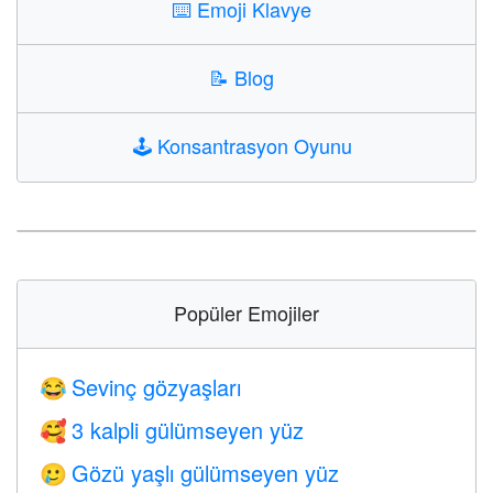
⌨️
Emoji Klavye
📝
Blog
🕹️
Konsantrasyon Oyunu
Popüler Emojiler
Sevinç gözyaşları
😂
3 kalpli gülümseyen yüz
🥰
Gözü yaşlı gülümseyen yüz
🥲