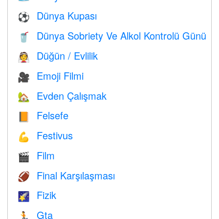
Dünya Kupası
⚽
Dünya Sobriety Ve Alkol Kontrolü Günü
🥤
Düğün / Evlilik
👰
Emoji Filmi
🎥
Evden Çalışmak
🏡
Felsefe
📙
Festivus
💪
Film
🎬
Final Karşılaşması
🏈
Fizik
🌠
Gta
🏃