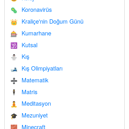
Koronavirüs
🦠
Kraliçe'nin Doğum Günü
👑
Kumarhane
🎰
Kutsal
🕉
Kış
⛄
Kış Olimpiyatları
🎿
Matematik
➗
Matris
🕴️
Meditasyon
🧘
Mezuniyet
🎓
Minecraft
🧱