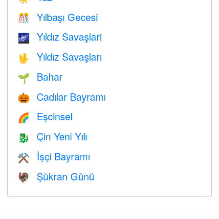
Yılbaşı Gecesi
🎊
Yıldız Savaşlari
🌌
Yıldız Savaşları
🖖
Bahar
🌱
Cadılar Bayramı
🎃
Eşcinsel
🌈
Çin Yeni Yılı
🐉
İşçi Bayramı
⚒️
Şükran Günü
🦃