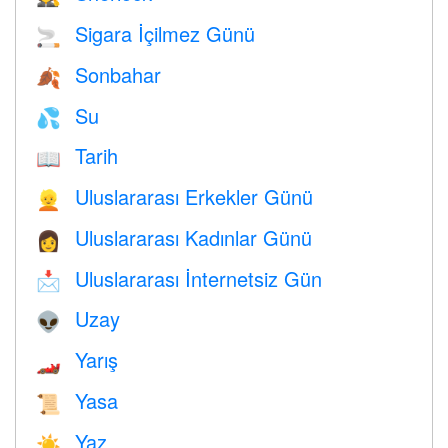
Sigara İçilmez Günü
🚬
Sonbahar
🍂
Su
💦
Tarih
📖
Uluslararası Erkekler Günü
👱
Uluslararası Kadınlar Günü
👩
Uluslararası İnternetsiz Gün
📩
Uzay
👽
Yarış
🏎
Yasa
📜
Yaz
☀️