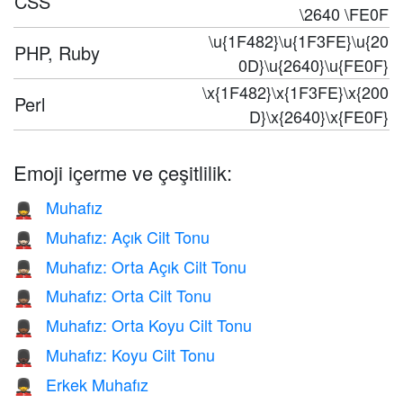
CSS
\2640 \FE0F
\u{1F482}\u{1F3FE}\u{20
PHP, Ruby
0D}\u{2640}\u{FE0F}
\x{1F482}\x{1F3FE}\x{200
Perl
D}\x{2640}\x{FE0F}
Emoji içerme ve çeşitlilik:
Muhafız
💂
Muhafız: Açık Cilt Tonu
💂🏻
Muhafız: Orta Açık Cilt Tonu
💂🏼
Muhafız: Orta Cilt Tonu
💂🏽
Muhafız: Orta Koyu Cilt Tonu
💂🏾
Muhafız: Koyu Cilt Tonu
💂🏿
Erkek Muhafız
💂‍♂️