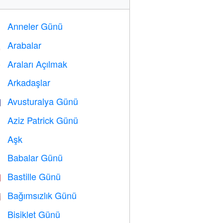
Anneler Günü

Arabalar

Araları Açılmak
️
Arkadaşlar

Avusturalya Günü

Aziz Patrick Günü
️
Aşk
️
Babalar Günü

Bastille Günü

Bağımsızlık Günü

Bisiklet Günü
