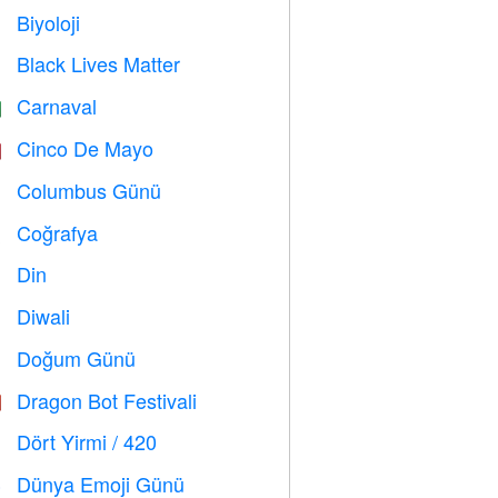
Biyoloji

Black Lives Matter

Carnaval

Cinco De Mayo

Columbus Günü
️
Coğrafya

Din
️
Diwali

Doğum Günü

Dragon Bot Festivali

Dört Yirmi / 420

Dünya Emoji Günü
