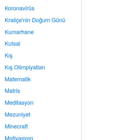
Koronavirüs

Kraliçe'nin Doğum Günü

Kumarhane

Kutsal

Kış
⛄
Kış Olimpiyatları

Matematik
➗
Matris
️
Meditasyon

Mezuniyet

Minecraft

Motivasyon
