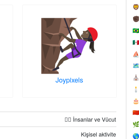

✊
🇧
🇲
⛵

⛪
Joypixels


🇨
🤦‍♀️ İnsanlar ve Vücut

Kişisel aktivite
