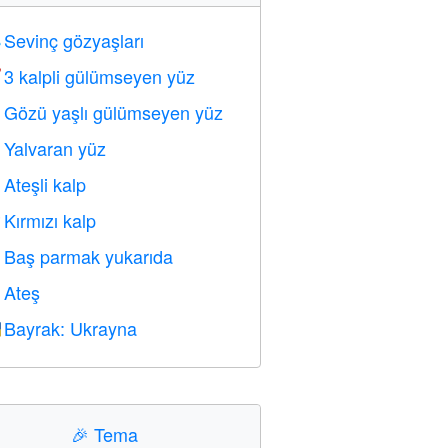
Sevinç gözyaşları

3 kalpli gülümseyen yüz

Gözü yaşlı gülümseyen yüz

Yalvaran yüz

Ateşli kalp

Kırmızı kalp
️
Baş parmak yukarıda

Ateş

Bayrak: Ukrayna

🎉
Tema