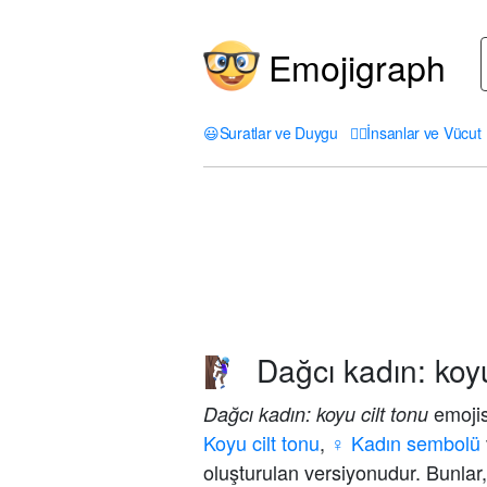
Emojigraph
😃
Suratlar ve Duygu
🤦‍♀️
İnsanlar ve Vücut
Dağcı kadın: koyu
🧗🏿‍♀️
emojis
Dağcı kadın: koyu cilt tonu
Koyu cilt tonu
,
♀️ Kadın sembolü
oluşturulan versiyonudur. Bunlar