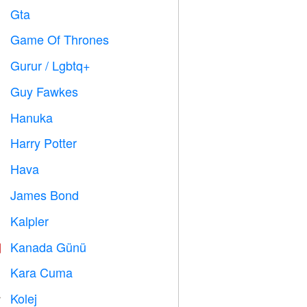
Gta

Game Of Thrones
️
Gurur / Lgbtq+

Guy Fawkes

Hanuka

Harry Potter

Hava

James Bond

Kalpler

Kanada Günü

Kara Cuma

Kolej
