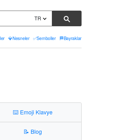
TR
ler
💎
Nesneler
✅
Semboller
🏁
Bayraklar
⌨️
Emoji Klavye
📝
Blog