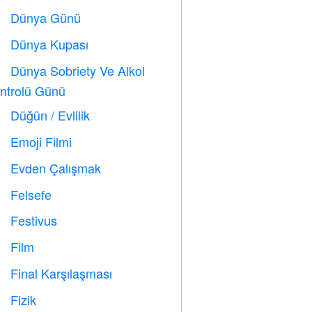
Dünya Günü
️
Dünya Kupası
⚽
Dünya Sobriety Ve Alkol

ntrolü Günü
Düğün / Evlilik

Emoji Filmi

Evden Çalışmak

Felsefe

Festivus

Film

Final Karşılaşması

Fizik
