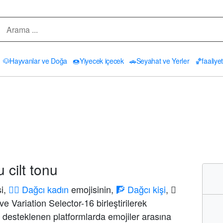
🐶
Hayvanlar ve Doğa
🍩
Yiyecek içecek
🚗
Seyahat ve Yerler
🏀
faaliyet
 cilt tonu
i,
🧗‍♀️ Dağcı kadın
emojisinin,
🧗 Dağcı kişi
,
ve Variation Selector-16 birleştirilerek
, desteklenen platformlarda emojiler arasına