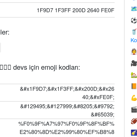
🗺
1F9D7 1F3FF 200D 2640 FE0F
ler:

Ko


🏿‍♀️ devs için emoji kodları:


&#x1F9D7;&#x1F3FF;&#x200D;&#x26
40;&#xFE0F;

&#129495;&#127999;&#8205;&#9792;

&#65039;

%F0%9F%A7%97%F0%9F%8F%BF%
E2%80%8D%E2%99%80%EF%B8%8
