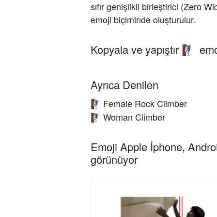
sıfır genişlikli birleştirici (Zero Wi
emoji biçiminde oluşturulur.
Kopyala ve yapıştır
emo
🧗🏿‍♀️
Ayrıca Denilen
Female Rock Climber
🧗🏿‍♀️
Woman Climber
🧗🏿‍♀️
Emoji Apple İphone, Androi
görünüyor