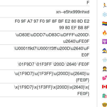
F

xn--e5hx999nhxd
❄
F0 9F A7 97 F0 9F 8F BF E2 80 8D E2
🏳️‍
99 80 EF B8 8F

\uD83E\uDDD7\uD83C\uDFFF\u200D\
u2640\uFE0F

\U0001f9d7\U0001f3ff\u200D\u2640\uF

E0F

\01F9D7 \01F3FF \200D \2640 \FE0F

\u{1F9D7}\u{1F3FF}\u{200D}\u{2640}\u

{FE0F}
\x{1F9D7}\x{1F3FF}\x{200D}\x{2640}\x{
🇨
FE0F}

