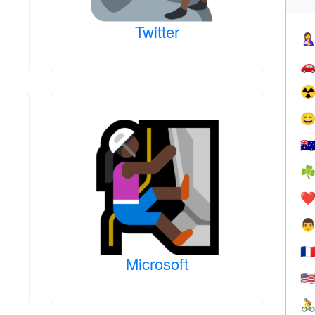
Twitter


☢

🇦
☘
❤️

🇫
Microsoft
🇺
