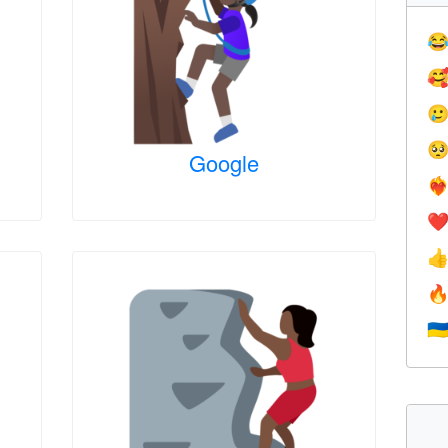




Google
❤️‍
❤


🇺