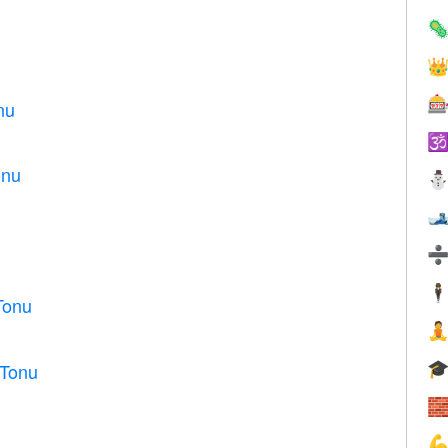



nu

onu

🕴
Tonu


 Tonu

