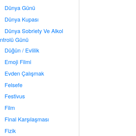
Dünya Günü
️
Dünya Kupası
⚽
Dünya Sobriety Ve Alkol

ntrolü Günü
Düğün / Evlilik

Emoji Filmi

Evden Çalışmak

Felsefe

Festivus

Film

Final Karşılaşması

Fizik
