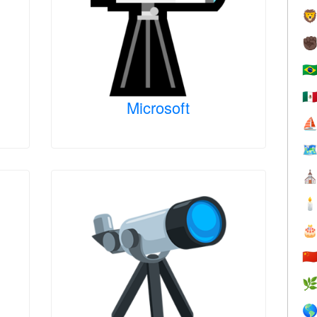

✊
🇧
🇲
Microsoft
⛵

⛪


🇨

