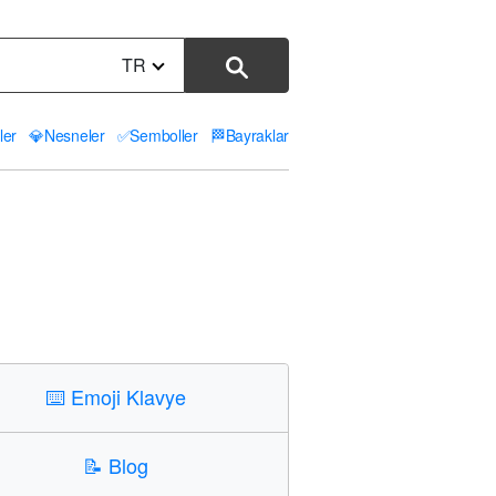
TR
ler
💎
Nesneler
✅
Semboller
🏁
Bayraklar
⌨️
Emoji Klavye
📝
Blog