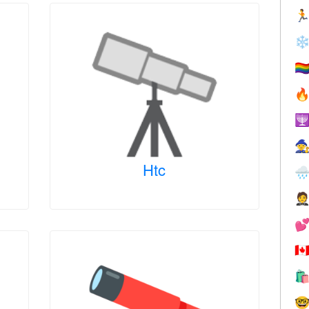

❄
🏳️‍



Htc



🇨

