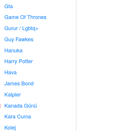
Gta

Game Of Thrones
️
Gurur / Lgbtq+

Guy Fawkes

Hanuka

Harry Potter

Hava

James Bond

Kalpler

Kanada Günü

Kara Cuma

Kolej
