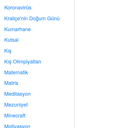
Koronavirüs

Kraliçe'nin Doğum Günü

Kumarhane

Kutsal

Kış
⛄
Kış Olimpiyatları

Matematik
➗
Matris
️
Meditasyon

Mezuniyet

Minecraft

Motivasyon
