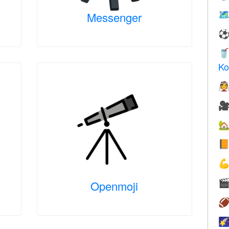
🗺
Messenger

Ko






Openmoji

