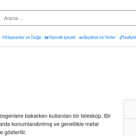
🐶
Hayvanlar ve Doğa
🍩
Yiyecek içecek
🚗
Seyahat ve Yerler
🏀
faaliyet
egenlere bakarken kullanılan bir teleskop. Bir
ılarda konumlandırılmış ve genellikle metal
e gösterilir.