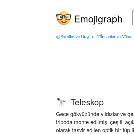
Emojigraph
😃
Suratlar ve Duygu
🤦‍♀️
İnsanlar ve Vücut
Teleskop
🔭
Gece gökyüzünde yıldızlar ve gez
tripoda monte edilmiş, çeşitli aç
olarak tasvir edilen optik bir tüp il