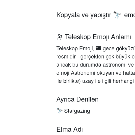
Kopyala ve yapıştır
emo
🔭
🔭 Teleskop Emoji Anlamı
Teleskop Emoji, 🌃 gece gökyüzün
resmidir - gerçekten çok büyük olab
ancak bu durumda astronomi ve uz
emoji Astronomi okuyan ve hatta 
ile birlikte) uzay ile ilgili herhang
Ayrıca Denilen
Stargazing
🔭
Elma Adı