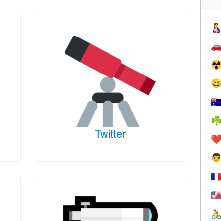


☢

🇦
☘
Twitter
❤️

🇫
🇺
