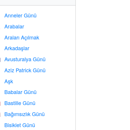
Anneler Günü

Arabalar

Araları Açılmak
️
Arkadaşlar

Avusturalya Günü

Aziz Patrick Günü
️
Aşk
️
Babalar Günü

Bastille Günü

Bağımsızlık Günü

Bisiklet Günü
