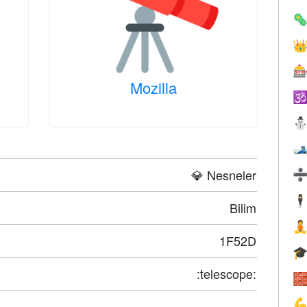



Mozilla


💎 Nesneler
🕴
Bilim

1F52D

:telescope:

