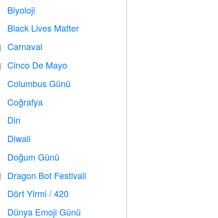
Biyoloji

Black Lives Matter

Carnaval

Cinco De Mayo

Columbus Günü
️
Coğrafya

Din
️
Diwali

Doğum Günü

Dragon Bot Festivali

Dört Yirmi / 420

Dünya Emoji Günü
