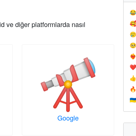

d ve diğer platformlarda nasıl



❤️‍
❤


🇺
Google