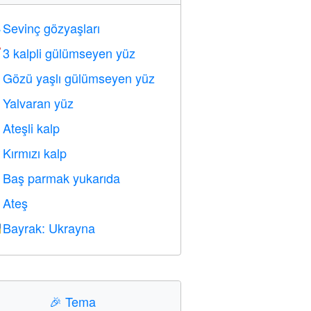
Sevinç gözyaşları

3 kalpli gülümseyen yüz

Gözü yaşlı gülümseyen yüz

Yalvaran yüz

Ateşli kalp

Kırmızı kalp
️
Baş parmak yukarıda

Ateş

Bayrak: Ukrayna

🎉
Tema