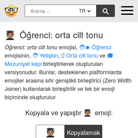
TR
Öğrenci: orta cilt tonu
🧑🏽‍🎓
emojisi,
🧑‍🎓 Öğrenci
Öğrenci: orta cilt tonu
emojisinin,
🧑 Yetişkin
,
🏽 Orta cilt tonu
ve
🎓
Mezuniyet kepi
birleştirilerek oluşturulan
versiyonudur. Bunlar, desteklenen platformlarda
emojiler arasına sıfır genişlikli birleştirici (Zero Width
Joiner) kullanılarak birleştirilir ve tek bir emoji
biçiminde oluşturulur.
Kopyala ve yapıştır
emoji:
🧑🏽‍🎓
Kopyalamak