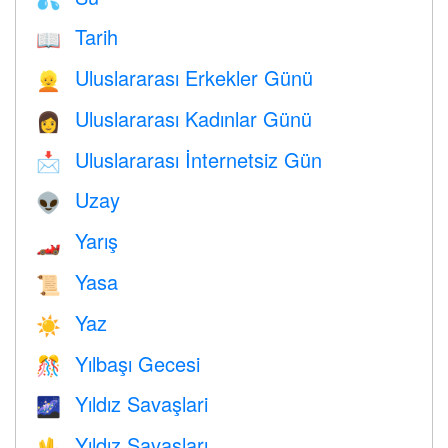
Tarih
📖
Uluslararası Erkekler Günü
👱
Uluslararası Kadınlar Günü
👩
Uluslararası İnternetsiz Gün
📩
Uzay
👽
Yarış
🏎
Yasa
📜
Yaz
☀️
Yılbaşı Gecesi
🎊
Yıldız Savaşlari
🌌
Yıldız Savaşları
🖖