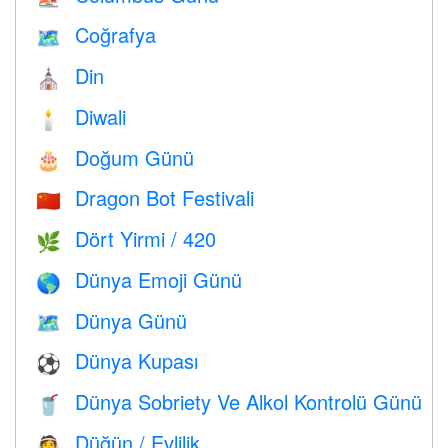
Coğrafya
🗺
Din
⛪️
Diwali
🕯
Doğum Günü
🎂
Dragon Bot Festivali
🇨🇳
Dört Yirmi / 420
🌿
Dünya Emoji Günü
🌎
Dünya Günü
🗺️
Dünya Kupası
⚽
Dünya Sobriety Ve Alkol Kontrolü Günü
🥤
Düğün / Evlilik
👰