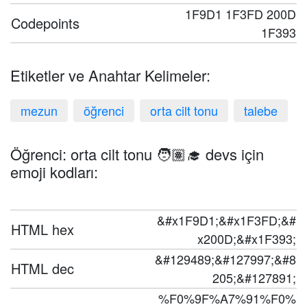
1F9D1 1F3FD 200D
Codepoints
1F393
Etiketler ve Anahtar Kelimeler:
mezun
öğrenci
orta cilt tonu
talebe
Öğrenci: orta cilt tonu 🧑🏽‍🎓 devs için
emoji kodları:
&#x1F9D1;&#x1F3FD;&#
HTML hex
x200D;&#x1F393;
&#129489;&#127997;&#8
HTML dec
205;&#127891;
%F0%9F%A7%91%F0%