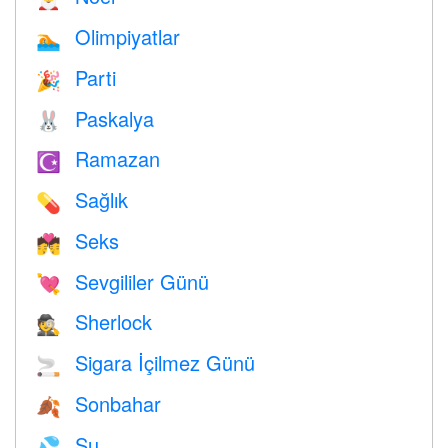
Olimpiyatlar
🏊
Parti
🎉
Paskalya
🐰
Ramazan
☪️
Sağlık
💊
Seks
💏
Sevgililer Günü
💘
Sherlock
🕵️
Sigara İçilmez Günü
🚬
Sonbahar
🍂
Su
💦