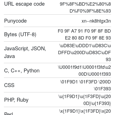
URL escape code
9F%8F%BD%E2%80%8
D%F0%9F%8E%93
Punycode
xn--nk8htgx3n
F0 9F A7 91 F0 9F 8F BD
Bytes (UTF-8)
E2 80 8D F0 9F 8E 93
\uD83E\uDDD1\uD83C\u
JavaScript, JSON,
DFFD\u200D\uD83C\uDF
Java
93
\U0001f9d1\U0001f3fd\u2
C, C++, Python
00D\U0001f393
\01F9D1 \01F3FD \200D
CSS
\01F393
\u{1F9D1}\u{1F3FD}\u{20
PHP, Ruby
0D}\u{1F393}
\x{1F9D1}\x{1F3FD}\x{20
Perl