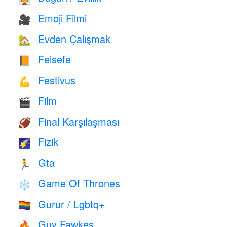
Emoji Filmi
🎥
Evden Çalışmak
🏡
Felsefe
📙
Festivus
💪
Film
🎬
Final Karşılaşması
🏈
Fizik
🌠
Gta
🏃
Game Of Thrones
❄️
Gurur / Lgbtq+
🏳️‍🌈
Guy Fawkes
🔥