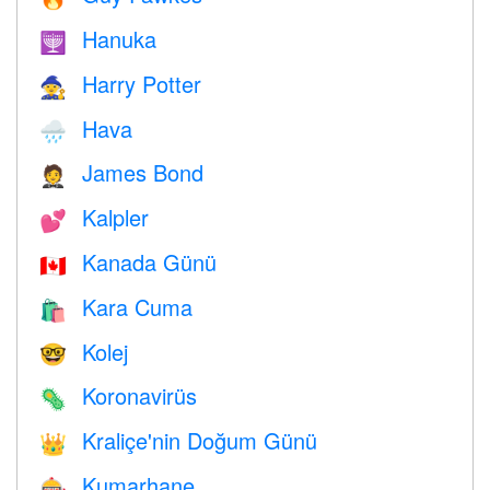
Hanuka
🕎
Harry Potter
🧙
Hava
🌧
James Bond
🤵
Kalpler
💕
Kanada Günü
🇨🇦
Kara Cuma
🛍
Kolej
🤓
Koronavirüs
🦠
Kraliçe'nin Doğum Günü
👑
Kumarhane
🎰