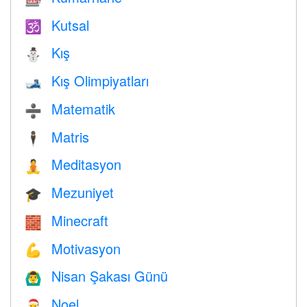
Kutsal
🕉
Kış
⛄
Kış Olimpiyatları
🎿
Matematik
➗
Matris
🕴️
Meditasyon
🧘
Mezuniyet
🎓
Minecraft
🧱
Motivasyon
💪
Nisan Şakası Günü
🙆‍♂️
Noel
🎅