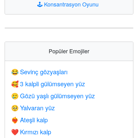
🕹️
Konsantrasyon Oyunu
Popüler Emojiler
Sevinç gözyaşları
😂
3 kalpli gülümseyen yüz
🥰
Gözü yaşlı gülümseyen yüz
🥲
Yalvaran yüz
🥺
Ateşli kalp
❤️‍🔥
Kırmızı kalp
❤️