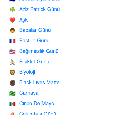
Aziz Patrick Günü
☘️
Aşk
❤️️
Babalar Günü
👨
Bastille Günü
🇫🇷
Bağımsızlık Günü
🇺🇸
Bisiklet Günü
🚴
Biyoloji
🦁
Black Lives Matter
✊🏿
Carnaval
🇧🇷
Cinco De Mayo
🇲🇽
Columbus Günü
⛵️