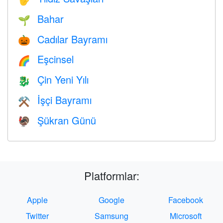
Bahar
🌱
Cadılar Bayramı
🎃
Eşcinsel
🌈
Çin Yeni Yılı
🐉
İşçi Bayramı
⚒️
Şükran Günü
🦃
Platformlar:
Apple
Google
Facebook
Twitter
Samsung
Microsoft