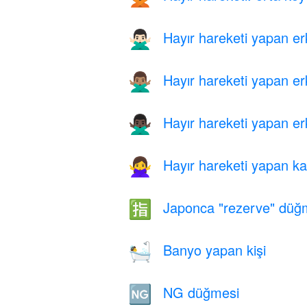
Hayır hareketi yapan erk
🙅🏻‍♂️
Hayır hareketi yapan erk
🙅🏽‍♂️
Hayır hareketi yapan erk
🙅🏿‍♂️
Hayır hareketi yapan ka
🙅‍♀️
Japonca "rezerve" düğ
🈯
Banyo yapan kişi
🛀
NG düğmesi
🆖