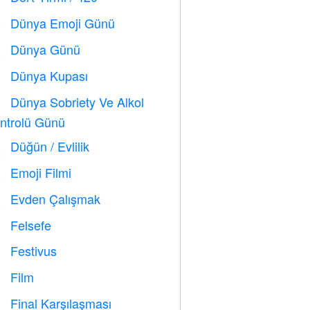
Dünya Emoji Günü

Dünya Günü
️
Dünya Kupası
⚽
Dünya Sobriety Ve Alkol

ntrolü Günü
Düğün / Evlilik

Emoji Filmi

Evden Çalışmak

Felsefe

Festivus

Film

Final Karşılaşması
