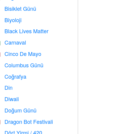
Bisiklet Günü

Biyoloji

Black Lives Matter

Carnaval

Cinco De Mayo

Columbus Günü
️
Coğrafya

Din
️
Diwali

Doğum Günü

Dragon Bot Festivali

Dört Yirmi / 420
