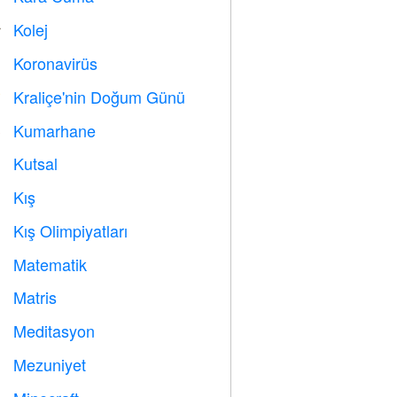
Kolej

Koronavirüs

Kraliçe'nin Doğum Günü

Kumarhane

Kutsal

Kış
⛄
Kış Olimpiyatları

Matematik
➗
Matris
️
Meditasyon

Mezuniyet
