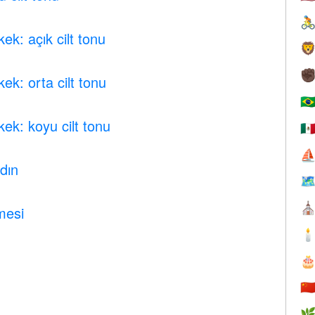

ek: açık cilt tonu

✊
ek: orta cilt tonu
🇧
ek: koyu cilt tonu
🇲
⛵
dın

⛪
mesi


🇨
