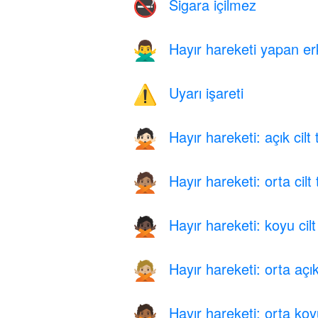
Sigara içilmez
🚭
Hayır hareketi yapan e
🙅‍♂️
Uyarı işareti
⚠️
Hayır hareketi: açık cilt
🙅🏻
Hayır hareketi: orta cilt
🙅🏽
Hayır hareketi: koyu cilt
🙅🏿
Hayır hareketi: orta açık
🙅🏼
Hayır hareketi: orta koyu
🙅🏾