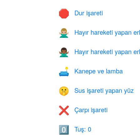
Dur işareti
🛑
Hayır hareketi yapan erk
🙅🏼‍♂️
Hayır hareketi yapan erk
🙅🏾‍♂️
Kanepe ve lamba
🛋️
Sus işareti yapan yüz
🤫
Çarpı işareti
❌
Tuş: 0
0️⃣