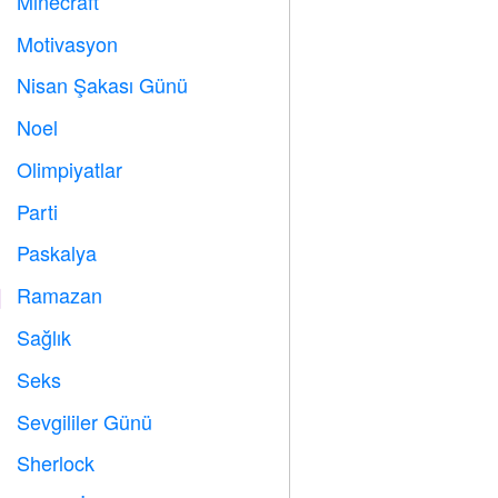
Minecraft

Motivasyon

Nisan Şakası Günü
️
Noel

Olimpiyatlar

Parti

Paskalya

Ramazan
️
Sağlık

Seks

Sevgililer Günü

Sherlock
️