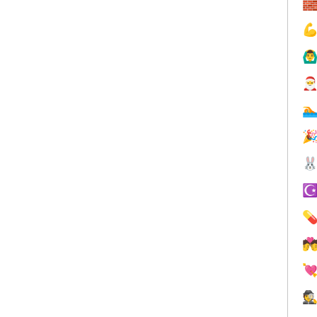


🙆‍♂




☪



🕵