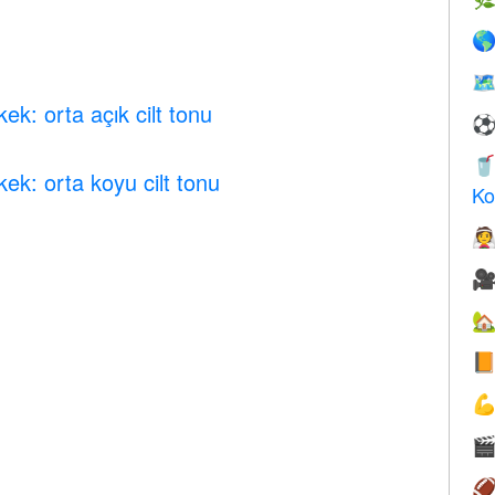

🗺
ek: orta açık cilt tonu

ek: orta koyu cilt tonu
Ko






