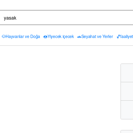
🐶
Hayvanlar ve Doğa
🍩
Yiyecek içecek
🚗
Seyahat ve Yerler
🏀
faaliyet