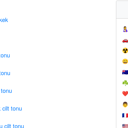
rkek


☢
 tonu

 tonu
🇦
☘
 tonu
❤️

 cilt tonu
🇫
 cilt tonu
🇺