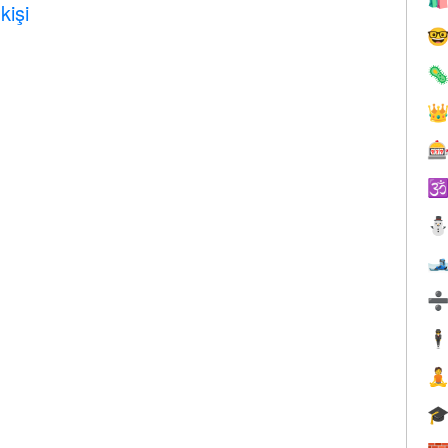
kişi






🕴

