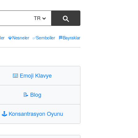
TR
ler
💎
Nesneler
✅
Semboller
🏁
Bayraklar
⌨️
Emoji Klavye
📝
Blog
🕹️
Konsantrasyon Oyunu