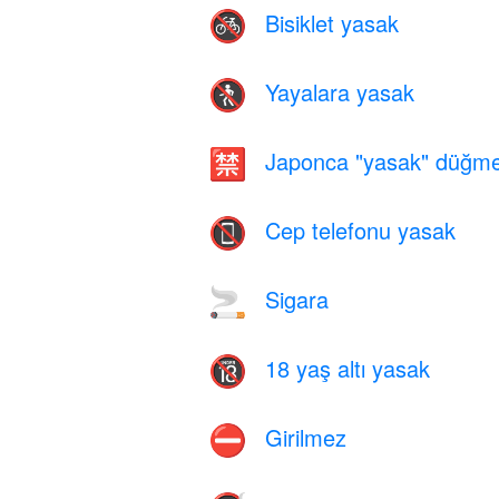
Bisiklet yasak
🚳
Yayalara yasak
🚷
Japonca "yasak" düğme
🈲
Cep telefonu yasak
📵
Sigara
🚬
18 yaş altı yasak
🔞
Girilmez
⛔