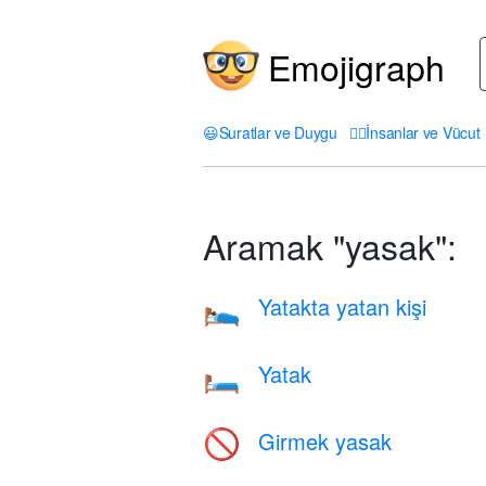
Emojigraph
😃
Suratlar ve Duygu
🤦‍♀️
İnsanlar ve Vücut
Aramak "yasak":
Yatakta yatan kişi
🛌
Yatak
🛏️
Girmek yasak
🚫