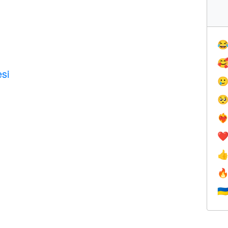


si


❤️‍
❤


🇺