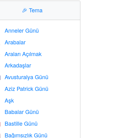
🎉
Tema
Anneler Günü

Arabalar

Araları Açılmak
️
Arkadaşlar

Avusturalya Günü

Aziz Patrick Günü
️
Aşk
️
Babalar Günü

Bastille Günü

Bağımsızlık Günü
