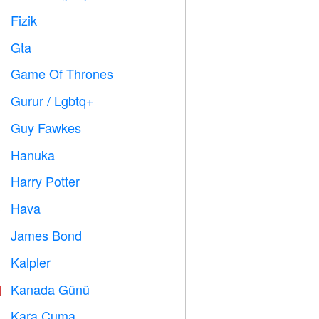
Fizik

Gta

Game Of Thrones
️
Gurur / Lgbtq+

Guy Fawkes

Hanuka

Harry Potter

Hava

James Bond

Kalpler

Kanada Günü

Kara Cuma
