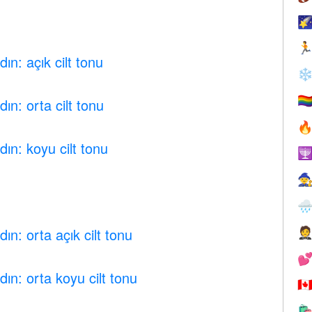


ın: açık cilt tonu
❄
🏳️‍
ın: orta cilt tonu

ın: koyu cilt tonu



ın: orta açık cilt tonu


ın: orta koyu cilt tonu
🇨
