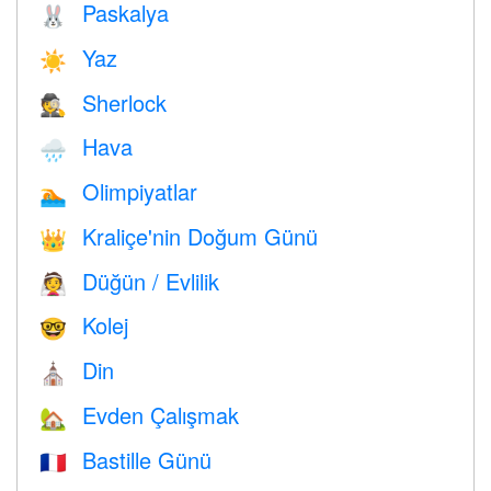
Paskalya
🐰
Yaz
☀️
Sherlock
🕵️
Hava
🌧
Olimpiyatlar
🏊
Kraliçe'nin Doğum Günü
👑
Düğün / Evlilik
👰
Kolej
🤓
Din
⛪️
Evden Çalışmak
🏡
Bastille Günü
🇫🇷