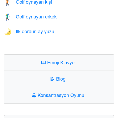
Golf oynayan kişi
🏌️
Golf oynayan erkek
🏌️‍♂️
Ilk dördün ay yüzü
🌛
⌨️
Emoji Klavye
📝
Blog
🕹️
Konsantrasyon Oyunu