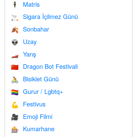
Matris
🕴️
Sigara İçilmez Günü
🚬
Sonbahar
🍂
Uzay
👽
Yarış
🏎
Dragon Bot Festivali
🇨🇳
Bisiklet Günü
🚴
Gurur / Lgbtq+
🏳️‍🌈
Festivus
💪
Emoji Filmi
🎥
Kumarhane
🎰