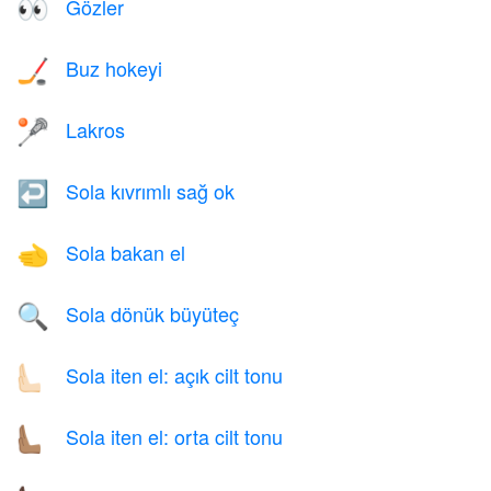
Gözler
👀
Buz hokeyi
🏒
Lakros
🥍
Sola kıvrımlı sağ ok
↩️
Sola bakan el
🫲
Sola dönük büyüteç
🔍
Sola iten el: açık cilt tonu
🫷🏻
Sola iten el: orta cilt tonu
🫷🏽