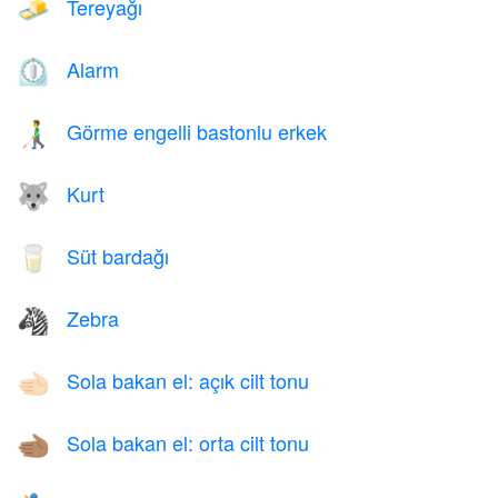
Tereyağı
🧈
Alarm
⏲️
Görme engelli bastonlu erkek
👨‍🦯
Kurt
🐺
Süt bardağı
🥛
Zebra
🦓
Sola bakan el: açık cilt tonu
🫲🏻
Sola bakan el: orta cilt tonu
🫲🏽