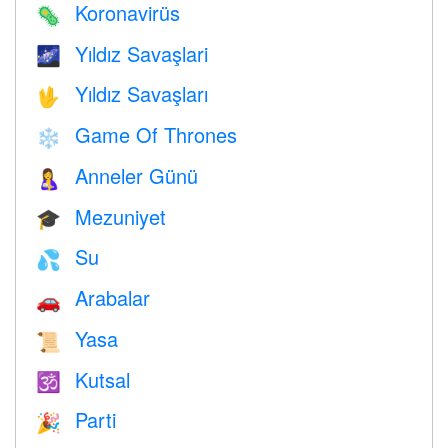
Koronavirüs
🦠
Yıldız Savaşlari
🌌
Yıldız Savaşları
🖖
Game Of Thrones
❄️
Anneler Günü
🤱
Mezuniyet
🎓
Su
💦
Arabalar
🚗
Yasa
📜
Kutsal
🕉
Parti
🎉