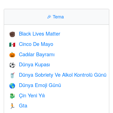
🎉
Tema
Black Lives Matter
✊🏿
Cinco De Mayo
🇲🇽
Cadılar Bayramı
🎃
Dünya Kupası
⚽
Dünya Sobriety Ve Alkol Kontrolü Günü
🥤
Dünya Emoji Günü
🌎
Çin Yeni Yılı
🐉
Gta
🏃