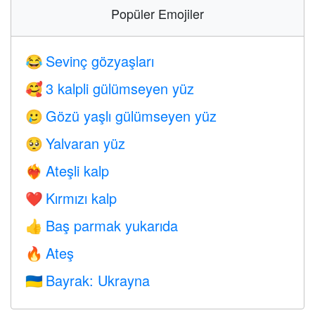
Popüler Emojiler
Sevinç gözyaşları
😂
3 kalpli gülümseyen yüz
🥰
Gözü yaşlı gülümseyen yüz
🥲
Yalvaran yüz
🥺
Ateşli kalp
❤️‍🔥
Kırmızı kalp
❤️
Baş parmak yukarıda
👍
Ateş
🔥
Bayrak: Ukrayna
🇺🇦