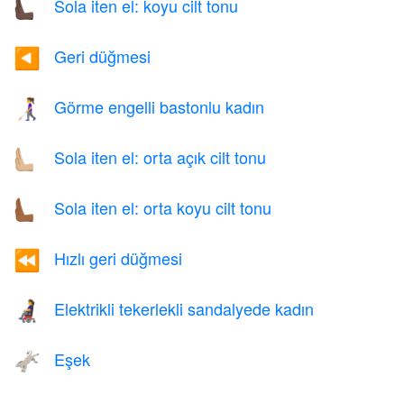
Sola iten el: koyu cilt tonu
🫷🏿
Geri düğmesi
◀️
Görme engelli bastonlu kadın
👩‍🦯
Sola iten el: orta açık cilt tonu
🫷🏼
Sola iten el: orta koyu cilt tonu
🫷🏾
Hızlı geri düğmesi
⏪
Elektrikli tekerlekli sandalyede kadın
👩‍🦼
Eşek
🫏