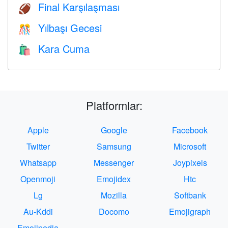
Final Karşılaşması
🏈
Yılbaşı Gecesi
🎊
Kara Cuma
🛍
Platformlar:
Apple
Google
Facebook
Twitter
Samsung
Microsoft
Whatsapp
Messenger
Joypixels
Openmoji
Emojidex
Htc
Lg
Mozilla
Softbank
Au-Kddi
Docomo
Emojigraph
Emojipedia