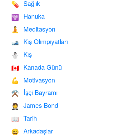
Sağlık
💊
Hanuka
🕎
Meditasyon
🧘
Kış Olimpiyatları
🎿
Kış
⛄
Kanada Günü
🇨🇦
Motivasyon
💪
İşçi Bayramı
⚒️
James Bond
🤵
Tarih
📖
Arkadaşlar
😄