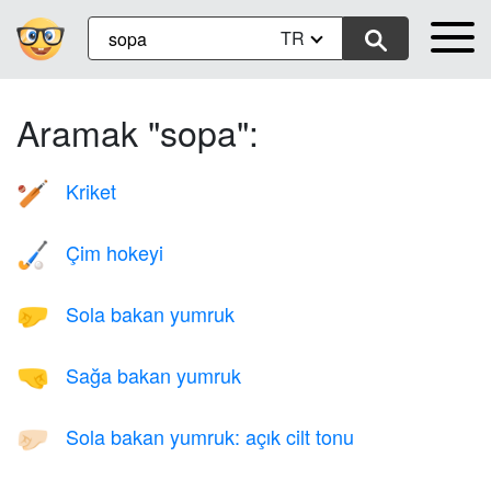
TR
Aramak "sopa":
Kriket
🏏
Çim hokeyi
🏑
Sola bakan yumruk
🤛
Sağa bakan yumruk
🤜
Sola bakan yumruk: açık cilt tonu
🤛🏻