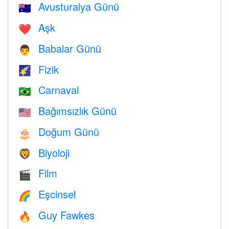
Avusturalya Günü
🇦🇺
Aşk
❤️️
Babalar Günü
👨
Fizik
🌠
Carnaval
🇧🇷
Bağımsızlık Günü
🇺🇸
Doğum Günü
🎂
Biyoloji
🦁
Film
🎬
Eşcinsel
🌈
Guy Fawkes
🔥