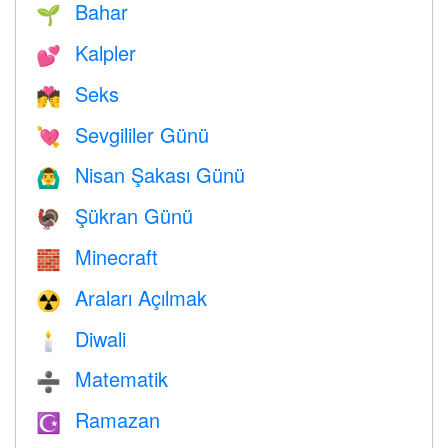
Bahar
🌱
Kalpler
💕
Seks
💏
Sevgililer Günü
💘
Nisan Şakası Günü
🙆‍♂️
Şükran Günü
🦃
Minecraft
🧱
Araları Açılmak
☢️
Diwali
🕯
Matematik
➗
Ramazan
☪️