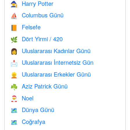
Harry Potter
🧙
Columbus Günü
⛵️
Felsefe
📙
Dört Yirmi / 420
🌿
Uluslararası Kadınlar Günü
👩
Uluslararası İnternetsiz Gün
📩
Uluslararası Erkekler Günü
👱
Aziz Patrick Günü
☘️
Noel
🎅
Dünya Günü
🗺️
Coğrafya
🗺