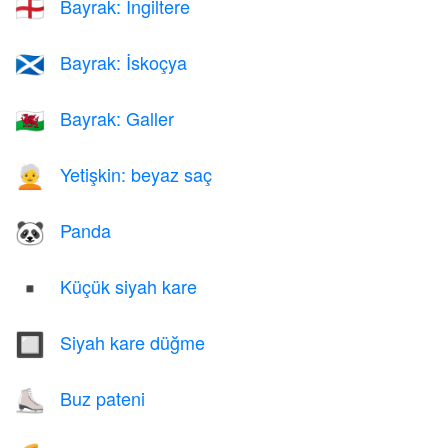
Bayrak: İngiltere
🏴󠁧󠁢󠁥󠁮󠁧󠁿
Bayrak: İskoçya
🏴󠁧󠁢󠁳󠁣󠁴󠁿
Bayrak: Galler
🏴󠁧󠁢󠁷󠁬󠁳󠁿
Yetişkin: beyaz saç
🧑‍🦳
Panda
🐼
Küçük siyah kare
▪️
Siyah kare düğme
🔲
Buz pateni
⛸️