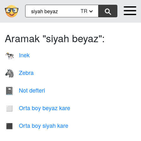
TR
Aramak "siyah beyaz":
Inek
🐄
Zebra
🦓
Not defteri
📓
Orta boy beyaz kare
◻️
Orta boy siyah kare
◼️