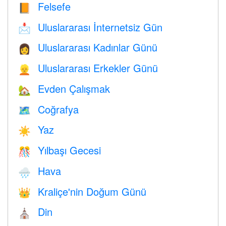
Felsefe
📙
Uluslararası İnternetsiz Gün
📩
Uluslararası Kadınlar Günü
👩
Uluslararası Erkekler Günü
👱
Evden Çalışmak
🏡
Coğrafya
🗺
Yaz
☀️
Yılbaşı Gecesi
🎊
Hava
🌧
Kraliçe'nin Doğum Günü
👑
Din
⛪️