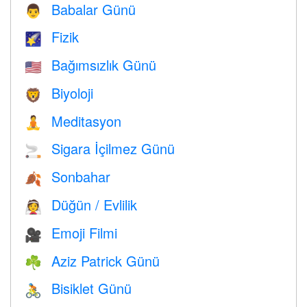
Babalar Günü
👨
Fizik
🌠
Bağımsızlık Günü
🇺🇸
Biyoloji
🦁
Meditasyon
🧘
Sigara İçilmez Günü
🚬
Sonbahar
🍂
Düğün / Evlilik
👰
Emoji Filmi
🎥
Aziz Patrick Günü
☘️
Bisiklet Günü
🚴