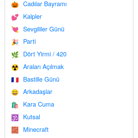
Cadılar Bayramı
🎃
Kalpler
💕
Sevgililer Günü
💘
Parti
🎉
Dört Yirmi / 420
🌿
Araları Açılmak
☢️
Bastille Günü
🇫🇷
Arkadaşlar
😄
Kara Cuma
🛍
Kutsal
🕉
Minecraft
🧱