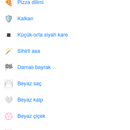
Pizza dilimi
🍕
Kalkan
🛡️
Küçük-orta siyah kare
◾
Sihirli asa
🪄
Damalı bayrak
🏁
Beyaz saç
🦳
Beyaz kalp
🤍
Beyaz çiçek
💮