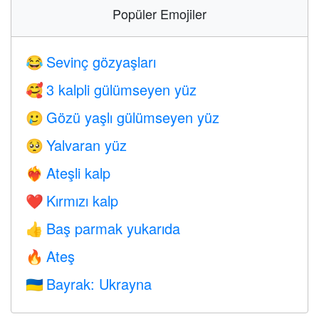
Popüler Emojiler
Sevinç gözyaşları
😂
3 kalpli gülümseyen yüz
🥰
Gözü yaşlı gülümseyen yüz
🥲
Yalvaran yüz
🥺
Ateşli kalp
❤️‍🔥
Kırmızı kalp
❤️
Baş parmak yukarıda
👍
Ateş
🔥
Bayrak: Ukrayna
🇺🇦