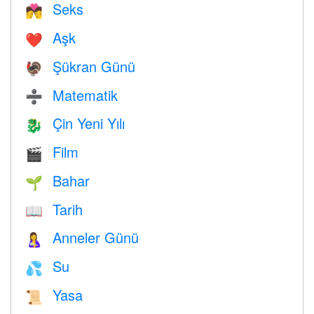
Seks
💏
Aşk
❤️️
Şükran Günü
🦃
Matematik
➗
Çin Yeni Yılı
🐉
Film
🎬
Bahar
🌱
Tarih
📖
Anneler Günü
🤱
Su
💦
Yasa
📜