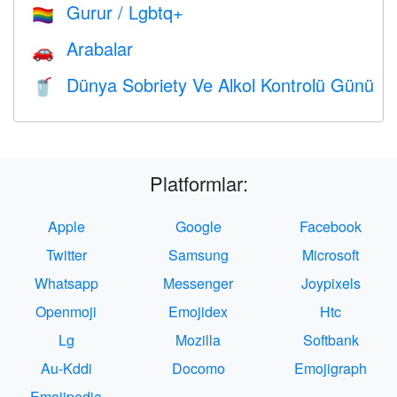
Gurur / Lgbtq+
🏳️‍🌈
Arabalar
🚗
Dünya Sobriety Ve Alkol Kontrolü Günü
🥤
Platformlar:
Apple
Google
Facebook
Twitter
Samsung
Microsoft
Whatsapp
Messenger
Joypixels
Openmoji
Emojidex
Htc
Lg
Mozilla
Softbank
Au-Kddi
Docomo
Emojigraph
Emojipedia