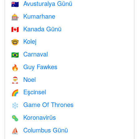
Avusturalya Günü
🇦🇺
Kumarhane
🎰
Kanada Günü
🇨🇦
Kolej
🤓
Carnaval
🇧🇷
Guy Fawkes
🔥
Noel
🎅
Eşcinsel
🌈
Game Of Thrones
❄️
Koronavirüs
🦠
Columbus Günü
⛵️