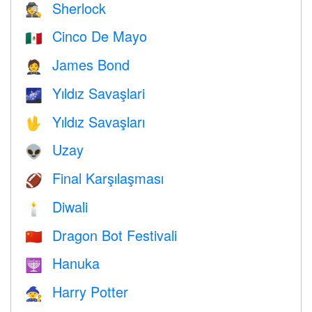
Sherlock
🕵️
Cinco De Mayo
🇲🇽
James Bond
🤵
Yıldız Savaşlari
🌌
Yıldız Savaşları
🖖
Uzay
👽
Final Karşılaşması
🏈
Diwali
🕯
Dragon Bot Festivali
🇨🇳
Hanuka
🕎
Harry Potter
🧙