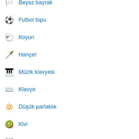
Beyaz bayrak
🏳️
Futbol topu
⚽
Koyun
🐑
Hançer
🗡️
Müzik klavyesi
🎹
Klavye
⌨️
Düşük parlaklık
🔅
Kivi
🥝