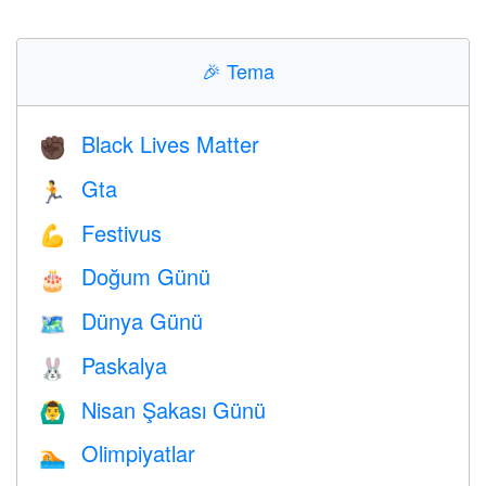
🎉
Tema
Black Lives Matter
✊🏿
Gta
🏃
Festivus
💪
Doğum Günü
🎂
Dünya Günü
🗺️
Paskalya
🐰
Nisan Şakası Günü
🙆‍♂️
Olimpiyatlar
🏊