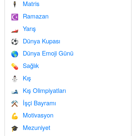
Matris
🕴️
Ramazan
☪️
Yarış
🏎
Dünya Kupası
⚽
Dünya Emoji Günü
🌎
Sağlık
💊
Kış
⛄
Kış Olimpiyatları
🎿
İşçi Bayramı
⚒️
Motivasyon
💪
Mezuniyet
🎓