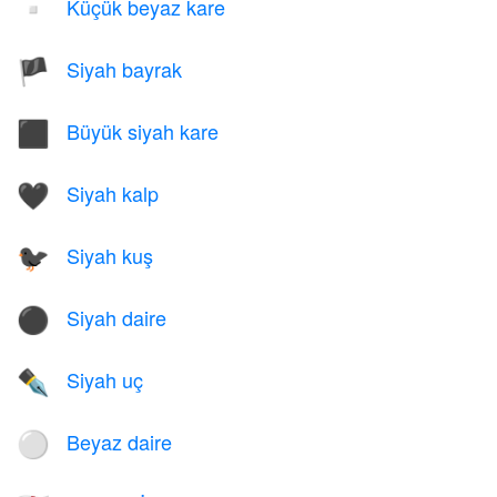
Küçük beyaz kare
▫️
Siyah bayrak
🏴
Büyük siyah kare
⬛
Siyah kalp
🖤
Siyah kuş
🐦‍⬛
Siyah daire
⚫
Siyah uç
✒️
Beyaz daire
⚪