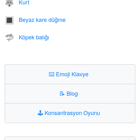
Kurt
🐺
Beyaz kare düğme
🔳
Köpek balığı
🦈
⌨️
Emoji Klavye
📝
Blog
🕹️
Konsantrasyon Oyunu