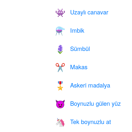
Uzaylı canavar
👾
Imbik
⚗️
Sümbül
🪻
Makas
✂️
Askeri madalya
🎖️
Boynuzlu gülen yüz
😈
Tek boynuzlu at
🦄