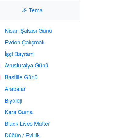
🎉
Tema
Nisan Şakası Günü
️
Evden Çalışmak

İşçi Bayramı
️
Avusturalya Günü

Bastille Günü

Arabalar

Biyoloji

Kara Cuma

Black Lives Matter

Düğün / Evlilik
