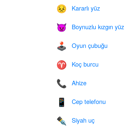
Kararlı yüz
😣
Boynuzlu kızgın yüz
👿
Oyun çubuğu
🕹️
Koç burcu
♈
Ahize
📞
Cep telefonu
📱
Siyah uç
✒️