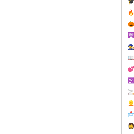











