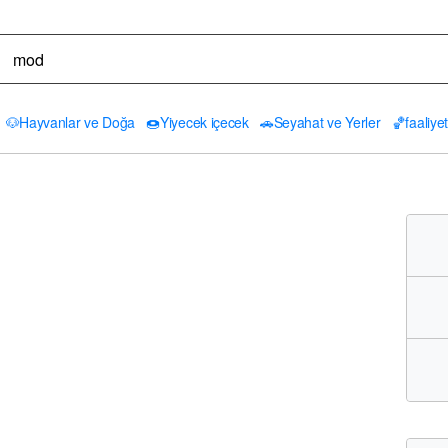
🐶
Hayvanlar ve Doğa
🍩
Yiyecek içecek
🚗
Seyahat ve Yerler
🏀
faaliyet