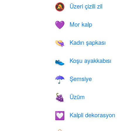
Üzeri çizili zil
🔕
Mor kalp
💜
Kadın şapkası
👒
Koşu ayakkabısı
👟
Şemsiye
☂️
Üzüm
🍇
Kalpli dekorasyon
💟