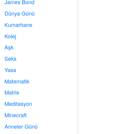
James Bond

Dünya Günü
️
Kumarhane

Kolej

Aşk
️
Seks

Yasa

Matematik
➗
Matris
️
Meditasyon

Minecraft

Anneler Günü
