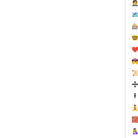

🗺


❤️


🕴


