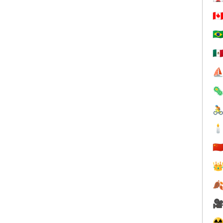
🇨
🇧
🇲
⛵



🇨



☢