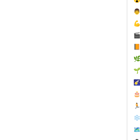









❄
