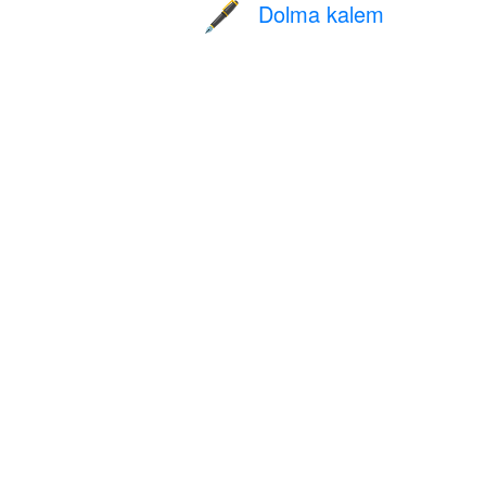
Dolma kalem
🖋️