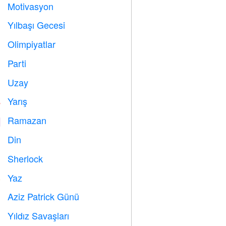
Motivasyon

Yılbaşı Gecesi

Olimpiyatlar

Parti

Uzay

Yarış

Ramazan
️
Din
️
Sherlock
️
Yaz
️
Aziz Patrick Günü
️
Yıldız Savaşları
