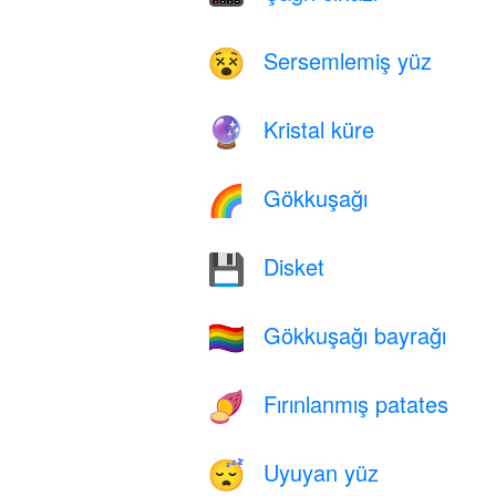
Sersemlemiş yüz
😵
Kristal küre
🔮
Gökkuşağı
🌈
Disket
💾
Gökkuşağı bayrağı
🏳️‍🌈
Fırınlanmış patates
🍠
Uyuyan yüz
😴