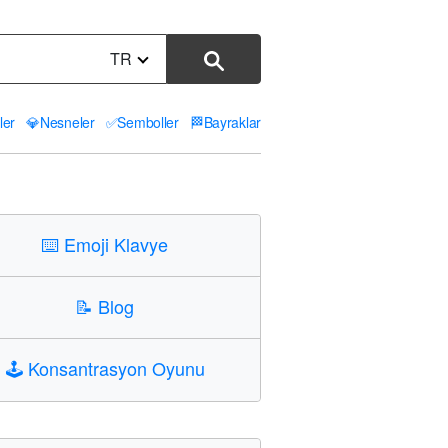
TR
ler
💎
Nesneler
✅
Semboller
🏁
Bayraklar
⌨️
Emoji Klavye
📝
Blog
🕹️
Konsantrasyon Oyunu