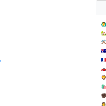
🙆‍♂

⚒
🇦
e
🇫



✊
