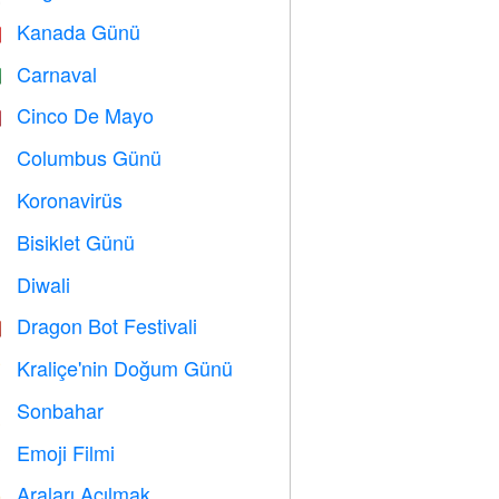
Kanada Günü

Carnaval

Cinco De Mayo

Columbus Günü
️
Koronavirüs

Bisiklet Günü

Diwali

Dragon Bot Festivali

Kraliçe'nin Doğum Günü

Sonbahar

Emoji Filmi

Araları Açılmak
️