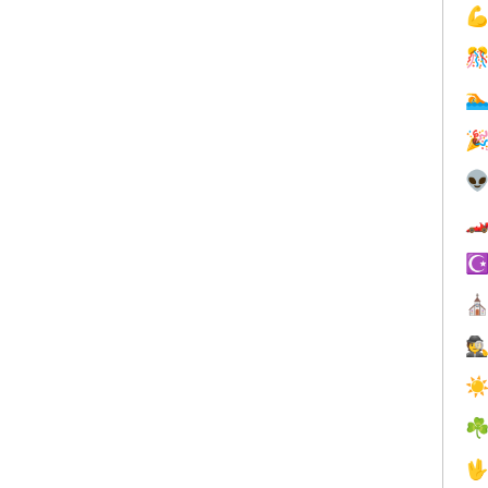






☪
⛪
🕵
☀
☘
