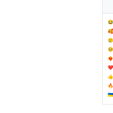




❤️‍
❤


🇺