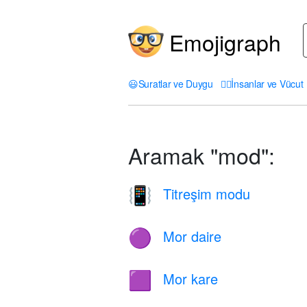
Emojigraph
😃
Suratlar ve Duygu
🤦‍♀️
İnsanlar ve Vücut
Aramak "mod":
Titreşim modu
📳
Mor daire
🟣
Mor kare
🟪