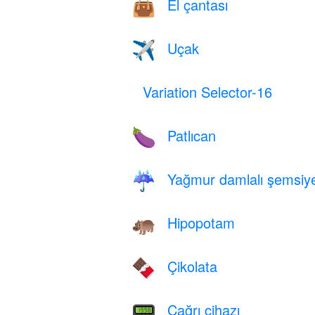
El çantası
👜
Uçak
✈️
Variation Selector-16
Patlıcan
🍆
Yağmur damlalı şemsiy
☔
Hipopotam
🦛
Çikolata
🍫
Çağrı cihazı
📟