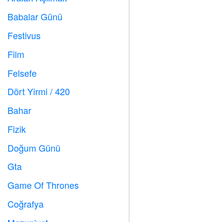
Babalar Günü

Festivus

Film

Felsefe

Dört Yirmi / 420

Bahar

Fizik

Doğum Günü

Gta

Game Of Thrones
️
Coğrafya
