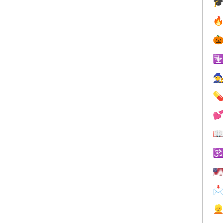









🇺

