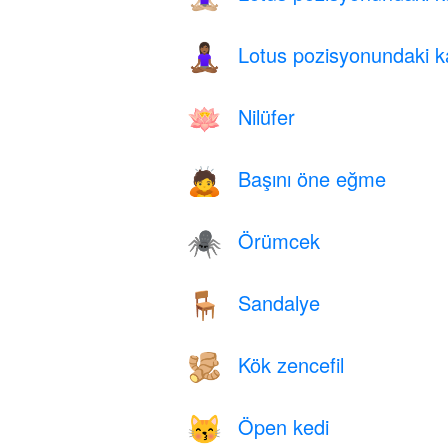
Lotus pozisyonundaki ka
🧘🏾‍♀️
Nilüfer
🪷
Başını öne eğme
🙇
Örümcek
🕷️
Sandalye
🪑
Kök zencefil
🫚
Öpen kedi
😽