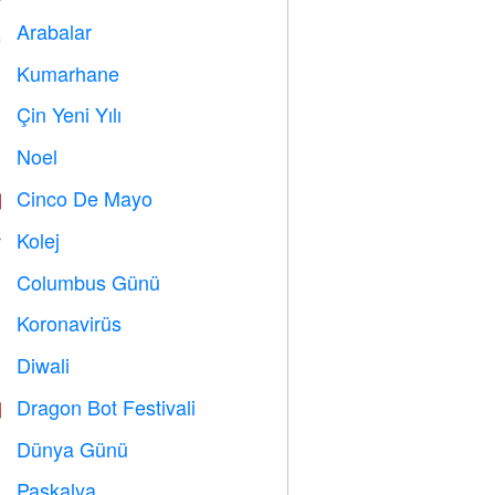
Arabalar

Kumarhane

Çin Yeni Yılı

Noel

Cinco De Mayo

Kolej

Columbus Günü
️
Koronavirüs

Diwali

Dragon Bot Festivali

Dünya Günü
️
Paskalya
