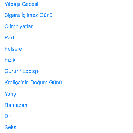
Yılbaşı Gecesi

Sigara İçilmez Günü

Olimpiyatlar

Parti

Felsefe

Fizik

Gurur / Lgbtq+

Kraliçe'nin Doğum Günü

Yarış

Ramazan
️
Din
️
Seks
