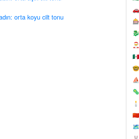

dın: orta koyu cilt tonu



🇲

⛵


🇨
🗺
