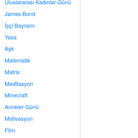
Uluslararası Kadınlar Günü

James Bond

İşçi Bayramı
️
Yasa

Aşk
️
Matematik
➗
Matris
️
Meditasyon

Minecraft

Anneler Günü

Motivasyon

Film
