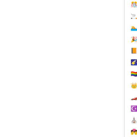






🏳️‍


☪
⛪
