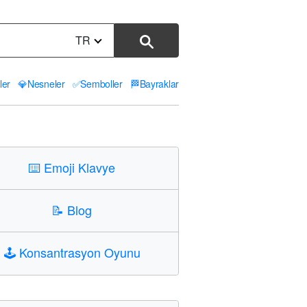
TR
ler
💎
Nesneler
✅
Semboller
🏁
Bayraklar
⌨️
Emoji Klavye
📝
Blog
🕹️
Konsantrasyon Oyunu