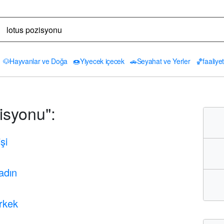
🐶
Hayvanlar ve Doğa
🍩
Yiyecek içecek
🚗
Seyahat ve Yerler
🏀
faaliyet
isyonu":
şi
adın
rkek