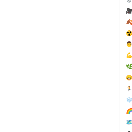


☢





❄

