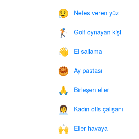
Nefes veren yüz
😮‍💨
Golf oynayan kişi
🏌️
El sallama
👋
Ay pastası
🥮
Birleşen eller
🙏
Kadın ofis çalışanı
👩‍💼
Eller havaya
🙌