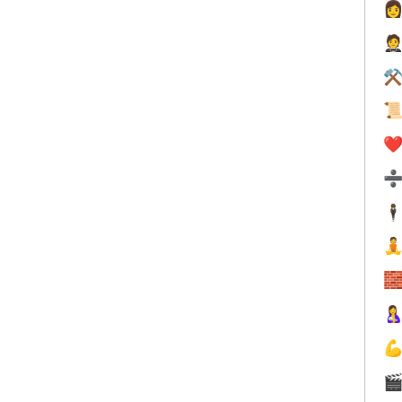


⚒

❤️
🕴




