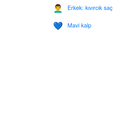
Erkek: kıvırcık saç
👨‍🦱
Mavi kalp
💙