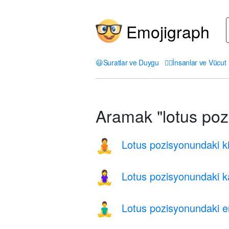
Emojigraph
😃
Suratlar ve Duygu
🤦‍♀️
İnsanlar ve Vücut
Aramak "lotus poz
Lotus pozisyonundaki ki
🧘
Lotus pozisyonundaki k
🧘‍♀️
Lotus pozisyonundaki e
🧘‍♂️