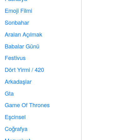
Emoji Filmi

Sonbahar

Araları Açılmak
️
Babalar Günü

Festivus

Dört Yirmi / 420

Arkadaşlar

Gta

Game Of Thrones
️
Eşcinsel

Coğrafya
