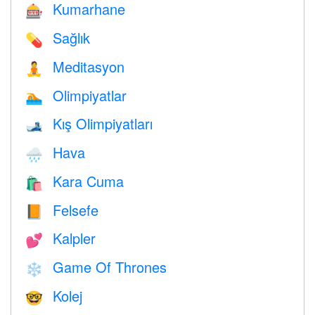
Kumarhane
🎰
Sağlık
💊
Meditasyon
🧘
Olimpiyatlar
🏊
Kış Olimpiyatları
🎿
Hava
🌧
Kara Cuma
🛍
Felsefe
📙
Kalpler
💕
Game Of Thrones
❄️
Kolej
🤓