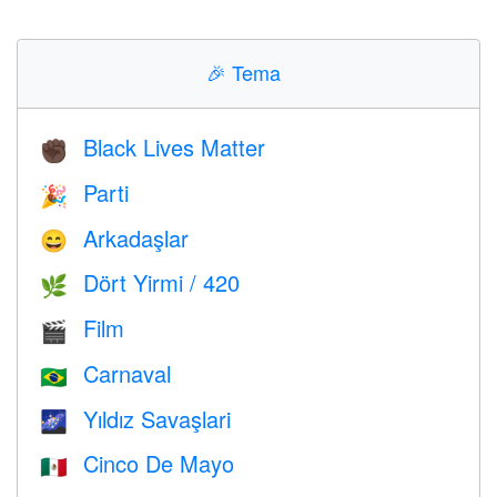
🎉
Tema
Black Lives Matter
✊🏿
Parti
🎉
Arkadaşlar
😄
Dört Yirmi / 420
🌿
Film
🎬
Carnaval
🇧🇷
Yıldız Savaşlari
🌌
Cinco De Mayo
🇲🇽