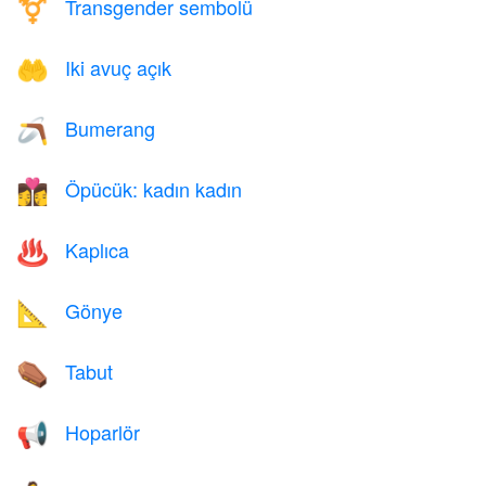
Transgender sembolü
⚧️
Iki avuç açık
🤲
Bumerang
🪃
Öpücük: kadın kadın
👩‍❤️‍💋‍👩
Kaplıca
♨️
Gönye
📐
Tabut
⚰️
Hoparlör
📢