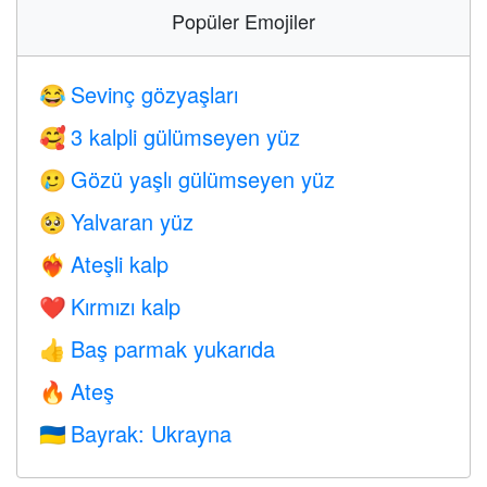
Popüler Emojiler
Sevinç gözyaşları
😂
3 kalpli gülümseyen yüz
🥰
Gözü yaşlı gülümseyen yüz
🥲
Yalvaran yüz
🥺
Ateşli kalp
❤️‍🔥
Kırmızı kalp
❤️
Baş parmak yukarıda
👍
Ateş
🔥
Bayrak: Ukrayna
🇺🇦