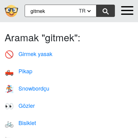
TR
Aramak "gitmek":
Girmek yasak
🚫
Pikap
🛻
Snowbordçu
🏂
Gözler
👀
Bisiklet
🚲