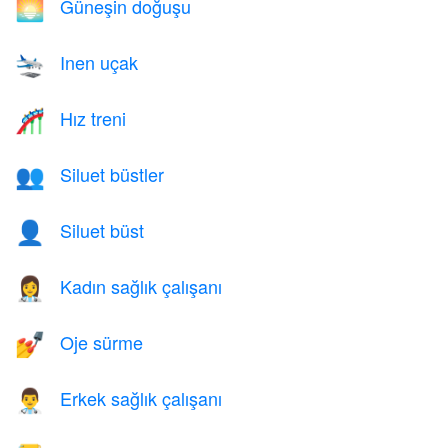
Güneşin doğuşu
🌅
Inen uçak
🛬
Hız treni
🎢
Siluet büstler
👥
Siluet büst
👤
Kadın sağlık çalışanı
👩‍⚕️
Oje sürme
💅
Erkek sağlık çalışanı
👨‍⚕️