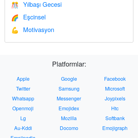
Yılbaşı Gecesi
🎊
Eşcinsel
🌈
Motivasyon
💪
Platformlar:
Apple
Google
Facebook
Twitter
Samsung
Microsoft
Whatsapp
Messenger
Joypixels
Openmoji
Emojidex
Htc
Lg
Mozilla
Softbank
Au-Kddi
Docomo
Emojigraph
Emojipedia