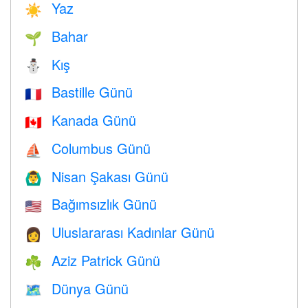
Yaz
☀️
Bahar
🌱
Kış
⛄
Bastille Günü
🇫🇷
Kanada Günü
🇨🇦
Columbus Günü
⛵️
Nisan Şakası Günü
🙆‍♂️
Bağımsızlık Günü
🇺🇸
Uluslararası Kadınlar Günü
👩
Aziz Patrick Günü
☘️
Dünya Günü
🗺️