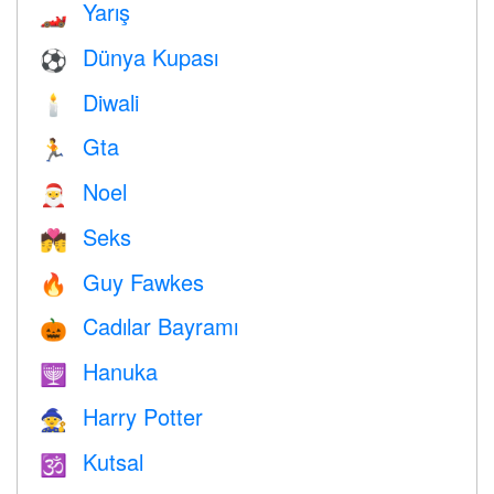
Yarış
🏎
Dünya Kupası
⚽
Diwali
🕯
Gta
🏃
Noel
🎅
Seks
💏
Guy Fawkes
🔥
Cadılar Bayramı
🎃
Hanuka
🕎
Harry Potter
🧙
Kutsal
🕉