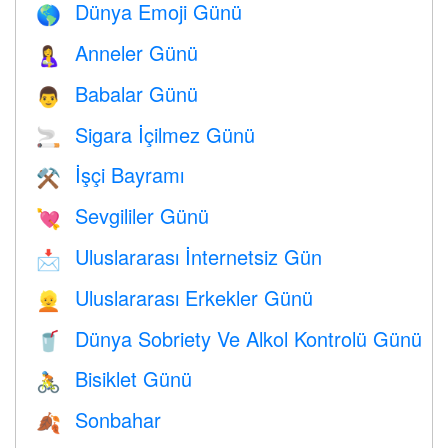
Dünya Emoji Günü
🌎
Anneler Günü
🤱
Babalar Günü
👨
Sigara İçilmez Günü
🚬
İşçi Bayramı
⚒️
Sevgililer Günü
💘
Uluslararası İnternetsiz Gün
📩
Uluslararası Erkekler Günü
👱
Dünya Sobriety Ve Alkol Kontrolü Günü
🥤
Bisiklet Günü
🚴
Sonbahar
🍂