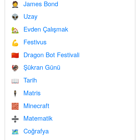
James Bond
🤵
Uzay
👽
Evden Çalışmak
🏡
Festivus
💪
Dragon Bot Festivali
🇨🇳
Şükran Günü
🦃
Tarih
📖
Matris
🕴️
Minecraft
🧱
Matematik
➗
Coğrafya
🗺