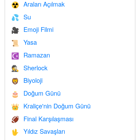
Araları Açılmak
☢️
Su
💦
Emoji Filmi
🎥
Yasa
📜
Ramazan
☪️
Sherlock
🕵️
Biyoloji
🦁
Doğum Günü
🎂
Kraliçe'nin Doğum Günü
👑
Final Karşılaşması
🏈
Yıldız Savaşları
🖖