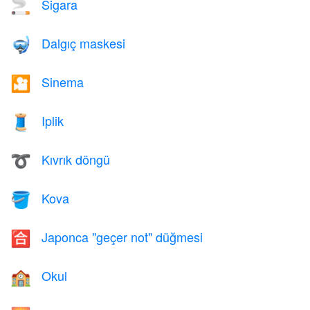
Sigara
🚬
Dalgıç maskesi
🤿
Sinema
🎦
Iplik
🧵
Kıvrık döngü
➰
Kova
🪣
Japonca "geçer not" düğmesi
🈴
Okul
🏫