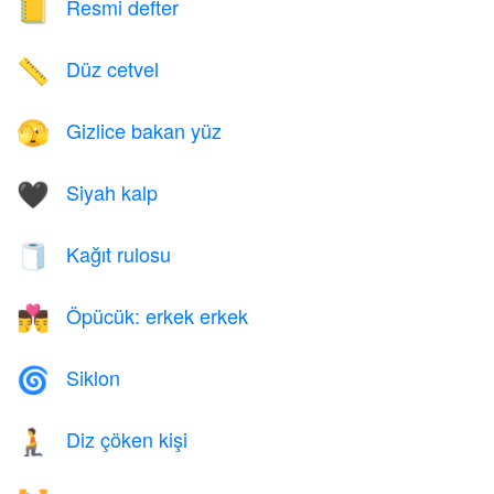
Resmi defter
📒
Düz cetvel
📏
Gizlice bakan yüz
🫣
Siyah kalp
🖤
Kağıt rulosu
🧻
Öpücük: erkek erkek
👨‍❤️‍💋‍👨
Siklon
🌀
Diz çöken kişi
🧎