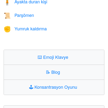
Ayakta duran kişi
🧍
Parşömen
📜
Yumruk kaldırma
✊
⌨️
Emoji Klavye
📝
Blog
🕹️
Konsantrasyon Oyunu