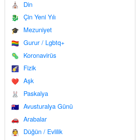
Din
⛪️
Çin Yeni Yılı
🐉
Mezuniyet
🎓
Gurur / Lgbtq+
🏳️‍🌈
Koronavirüs
🦠
Fizik
🌠
Aşk
❤️️
Paskalya
🐰
Avusturalya Günü
🇦🇺
Arabalar
🚗
Düğün / Evlilik
👰