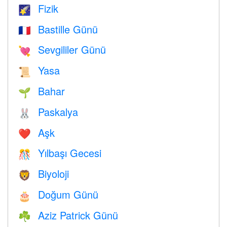
Fizik
🌠
Bastille Günü
🇫🇷
Sevgililer Günü
💘
Yasa
📜
Bahar
🌱
Paskalya
🐰
Aşk
❤️️
Yılbaşı Gecesi
🎊
Biyoloji
🦁
Doğum Günü
🎂
Aziz Patrick Günü
☘️