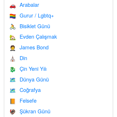
Arabalar
🚗
Gurur / Lgbtq+
🏳️‍🌈
Bisiklet Günü
🚴
Evden Çalışmak
🏡
James Bond
🤵
Din
⛪️
Çin Yeni Yılı
🐉
Dünya Günü
🗺️
Coğrafya
🗺
Felsefe
📙
Şükran Günü
🦃