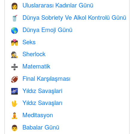
Uluslararası Kadınlar Günü
👩
Dünya Sobriety Ve Alkol Kontrolü Günü
🥤
Dünya Emoji Günü
🌎
Seks
💏
Sherlock
🕵️
Matematik
➗
Final Karşılaşması
🏈
Yıldız Savaşlari
🌌
Yıldız Savaşları
🖖
Meditasyon
🧘
Babalar Günü
👨