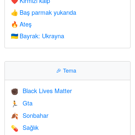
Kırmızı kalp
❤️
Baş parmak yukarıda
👍
Ateş
🔥
Bayrak: Ukrayna
🇺🇦
🎉
Tema
Black Lives Matter
✊🏿
Gta
🏃
Sonbahar
🍂
Sağlık
💊