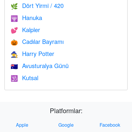
Dört Yirmi / 420
🌿
Hanuka
🕎
Kalpler
💕
Cadılar Bayramı
🎃
Harry Potter
🧙
Avusturalya Günü
🇦🇺
Kutsal
🕉
Platformlar:
Apple
Google
Facebook