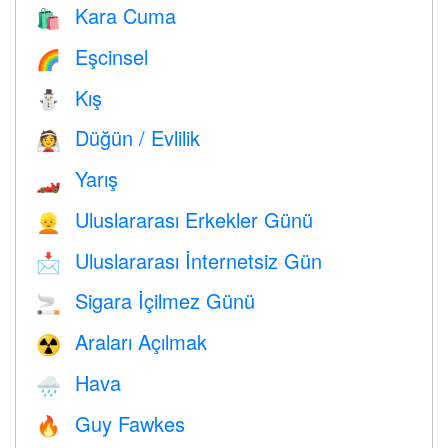
Kara Cuma
🛍
Eşcinsel
🌈
Kış
⛄
Düğün / Evlilik
👰
Yarış
🏎
Uluslararası Erkekler Günü
👱
Uluslararası İnternetsiz Gün
📩
Sigara İçilmez Günü
🚬
Araları Açılmak
☢️
Hava
🌧
Guy Fawkes
🔥