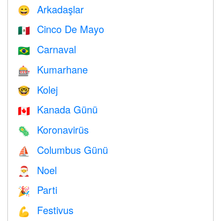
Arkadaşlar
😄
Cinco De Mayo
🇲🇽
Carnaval
🇧🇷
Kumarhane
🎰
Kolej
🤓
Kanada Günü
🇨🇦
Koronavirüs
🦠
Columbus Günü
⛵️
Noel
🎅
Parti
🎉
Festivus
💪