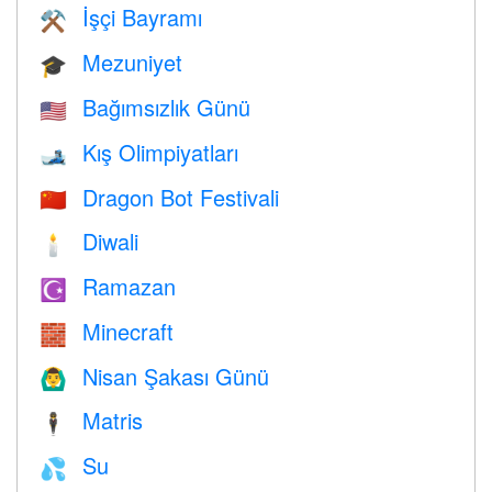
İşçi Bayramı
⚒️
Mezuniyet
🎓
Bağımsızlık Günü
🇺🇸
Kış Olimpiyatları
🎿
Dragon Bot Festivali
🇨🇳
Diwali
🕯
Ramazan
☪️
Minecraft
🧱
Nisan Şakası Günü
🙆‍♂️
Matris
🕴️
Su
💦