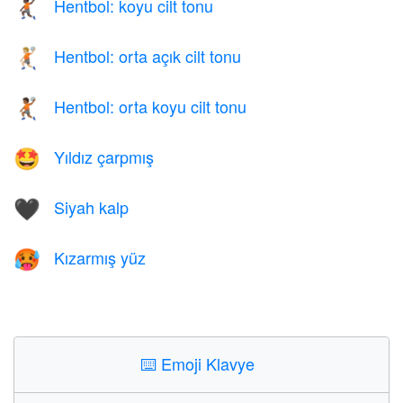
Hentbol: koyu cilt tonu
🤾🏿
Hentbol: orta açık cilt tonu
🤾🏼
Hentbol: orta koyu cilt tonu
🤾🏾
Yıldız çarpmış
🤩
Siyah kalp
🖤
Kızarmış yüz
🥵
⌨️
Emoji Klavye