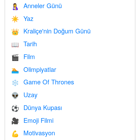
Anneler Günü
🤱
Yaz
☀️
Kraliçe'nin Doğum Günü
👑
Tarih
📖
Film
🎬
Olimpiyatlar
🏊
Game Of Thrones
❄️
Uzay
👽
Dünya Kupası
⚽
Emoji Filmi
🎥
Motivasyon
💪