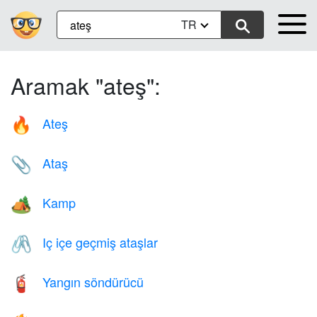
TR
Aramak "ateş":
Ateş
🔥
Ataş
📎
Kamp
🏕️
Iç içe geçmiş ataşlar
🖇️
Yangın söndürücü
🧯