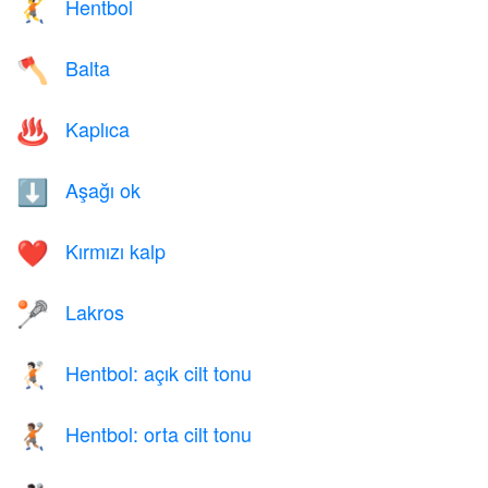
Hentbol
🤾
Balta
🪓
Kaplıca
♨️
Aşağı ok
⬇️
Kırmızı kalp
❤️
Lakros
🥍
Hentbol: açık cilt tonu
🤾🏻
Hentbol: orta cilt tonu
🤾🏽