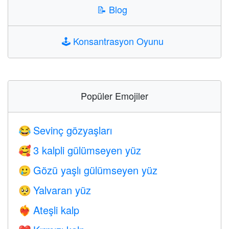
📝
Blog
🕹️
Konsantrasyon Oyunu
Popüler Emojiler
Sevinç gözyaşları
😂
3 kalpli gülümseyen yüz
🥰
Gözü yaşlı gülümseyen yüz
🥲
Yalvaran yüz
🥺
Ateşli kalp
❤️‍🔥