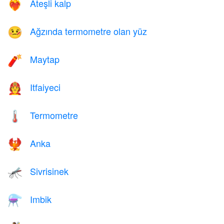
Ateşli kalp
❤️‍🔥
Ağzında termometre olan yüz
🤒
Maytap
🧨
Itfaiyeci
🧑‍🚒
Termometre
🌡️
Anka
🐦‍🔥
Sivrisinek
🦟
Imbik
⚗️