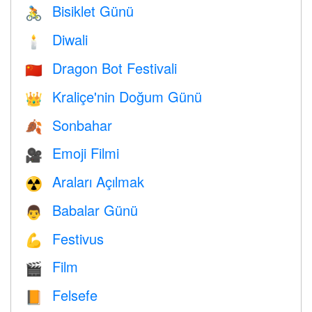
Bisiklet Günü
🚴
Diwali
🕯
Dragon Bot Festivali
🇨🇳
Kraliçe'nin Doğum Günü
👑
Sonbahar
🍂
Emoji Filmi
🎥
Araları Açılmak
☢️
Babalar Günü
👨
Festivus
💪
Film
🎬
Felsefe
📙