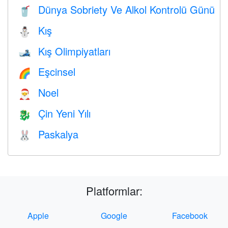
Dünya Sobriety Ve Alkol Kontrolü Günü
🥤
Kış
⛄
Kış Olimpiyatları
🎿
Eşcinsel
🌈
Noel
🎅
Çin Yeni Yılı
🐉
Paskalya
🐰
Platformlar:
Apple
Google
Facebook