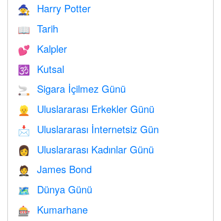
Harry Potter
🧙
Tarih
📖
Kalpler
💕
Kutsal
🕉
Sigara İçilmez Günü
🚬
Uluslararası Erkekler Günü
👱
Uluslararası İnternetsiz Gün
📩
Uluslararası Kadınlar Günü
👩
James Bond
🤵
Dünya Günü
🗺️
Kumarhane
🎰