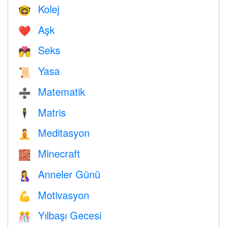
Kolej
🤓
Aşk
❤️️
Seks
💏
Yasa
📜
Matematik
➗
Matris
🕴️
Meditasyon
🧘
Minecraft
🧱
Anneler Günü
🤱
Motivasyon
💪
Yılbaşı Gecesi
🎊