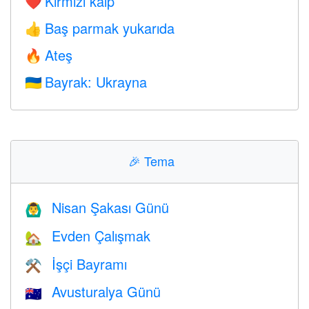
Kırmızı kalp
❤️
Baş parmak yukarıda
👍
Ateş
🔥
Bayrak: Ukrayna
🇺🇦
🎉
Tema
Nisan Şakası Günü
🙆‍♂️
Evden Çalışmak
🏡
İşçi Bayramı
⚒️
Avusturalya Günü
🇦🇺