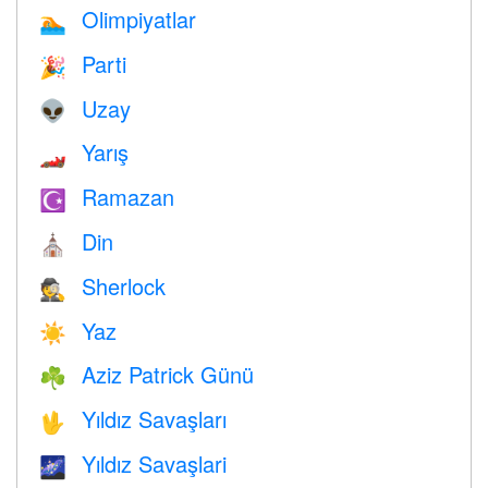
Olimpiyatlar
🏊
Parti
🎉
Uzay
👽
Yarış
🏎
Ramazan
☪️
Din
⛪️
Sherlock
🕵️
Yaz
☀️
Aziz Patrick Günü
☘️
Yıldız Savaşları
🖖
Yıldız Savaşlari
🌌