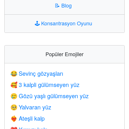
📝
Blog
🕹️
Konsantrasyon Oyunu
Popüler Emojiler
Sevinç gözyaşları
😂
3 kalpli gülümseyen yüz
🥰
Gözü yaşlı gülümseyen yüz
🥲
Yalvaran yüz
🥺
Ateşli kalp
❤️‍🔥