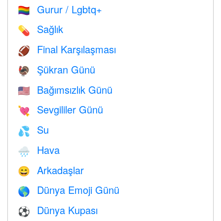
Gurur / Lgbtq+
🏳️‍🌈
Sağlık
💊
Final Karşılaşması
🏈
Şükran Günü
🦃
Bağımsızlık Günü
🇺🇸
Sevgililer Günü
💘
Su
💦
Hava
🌧
Arkadaşlar
😄
Dünya Emoji Günü
🌎
Dünya Kupası
⚽