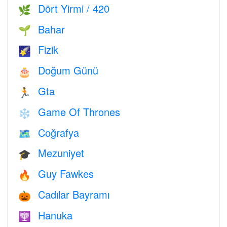
Dört Yirmi / 420
🌿
Bahar
🌱
Fizik
🌠
Doğum Günü
🎂
Gta
🏃
Game Of Thrones
❄️
Coğrafya
🗺
Mezuniyet
🎓
Guy Fawkes
🔥
Cadılar Bayramı
🎃
Hanuka
🕎