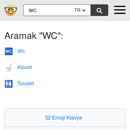
TR
Aramak "WC":
Wc
🚾
Klozet
🚽
Tuvalet
🚻
⌨️
Emoji Klavye