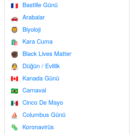
Bastille Günü
🇫🇷
Arabalar
🚗
Biyoloji
🦁
Kara Cuma
🛍
Black Lives Matter
✊🏿
Düğün / Evlilik
👰
Kanada Günü
🇨🇦
Carnaval
🇧🇷
Cinco De Mayo
🇲🇽
Columbus Günü
⛵️
Koronavirüs
🦠