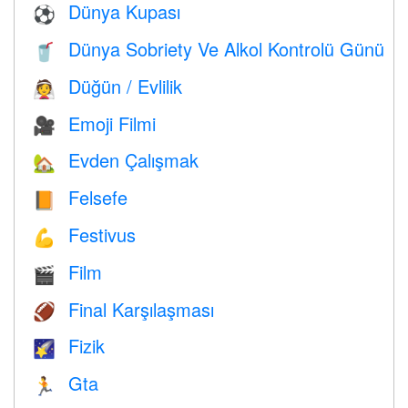
Dünya Kupası
⚽
Dünya Sobriety Ve Alkol Kontrolü Günü
🥤
Düğün / Evlilik
👰
Emoji Filmi
🎥
Evden Çalışmak
🏡
Felsefe
📙
Festivus
💪
Film
🎬
Final Karşılaşması
🏈
Fizik
🌠
Gta
🏃