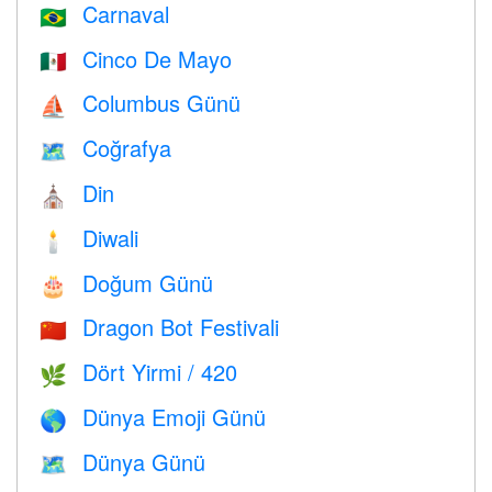
Carnaval
🇧🇷
Cinco De Mayo
🇲🇽
Columbus Günü
⛵️
Coğrafya
🗺
Din
⛪️
Diwali
🕯
Doğum Günü
🎂
Dragon Bot Festivali
🇨🇳
Dört Yirmi / 420
🌿
Dünya Emoji Günü
🌎
Dünya Günü
🗺️