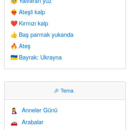
Yalvaran yüz
🥺
Ateşli kalp
❤️‍🔥
Kırmızı kalp
❤️
Baş parmak yukarıda
👍
Ateş
🔥
Bayrak: Ukrayna
🇺🇦
🎉
Tema
Anneler Günü
🤱
Arabalar
🚗