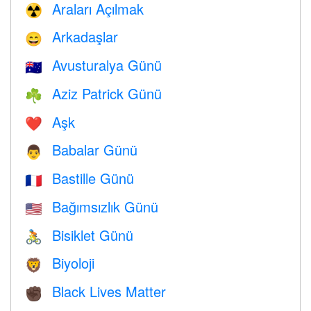
Araları Açılmak
☢️
Arkadaşlar
😄
Avusturalya Günü
🇦🇺
Aziz Patrick Günü
☘️
Aşk
❤️️
Babalar Günü
👨
Bastille Günü
🇫🇷
Bağımsızlık Günü
🇺🇸
Bisiklet Günü
🚴
Biyoloji
🦁
Black Lives Matter
✊🏿