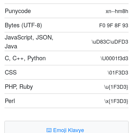
Punycode
xn--hm8h
Bytes (UTF-8)
F0 9F 8F 93
JavaScript, JSON,
\uD83C\uDFD3
Java
C, C++, Python
\U0001f3d3
CSS
\01F3D3
PHP, Ruby
\u{1F3D3}
Perl
\x{1F3D3}
⌨️
Emoji Klavye