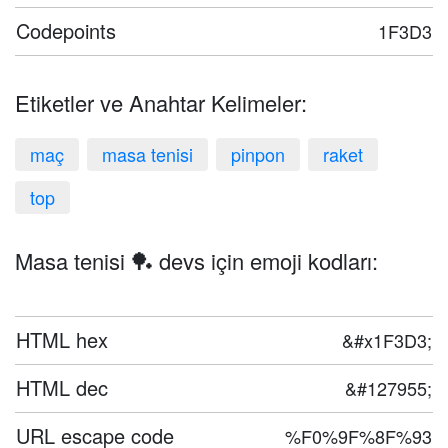
Codepoints
1F3D3
Etiketler ve Anahtar Kelimeler:
maç
masa tenisi
pinpon
raket
top
Masa tenisi 🏓 devs için emoji kodları:
HTML hex
&#x1F3D3;
HTML dec
&#127955;
URL escape code
%F0%9F%8F%93