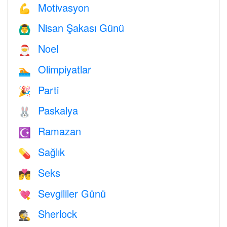
Motivasyon
💪
Nisan Şakası Günü
🙆‍♂️
Noel
🎅
Olimpiyatlar
🏊
Parti
🎉
Paskalya
🐰
Ramazan
☪️
Sağlık
💊
Seks
💏
Sevgililer Günü
💘
Sherlock
🕵️