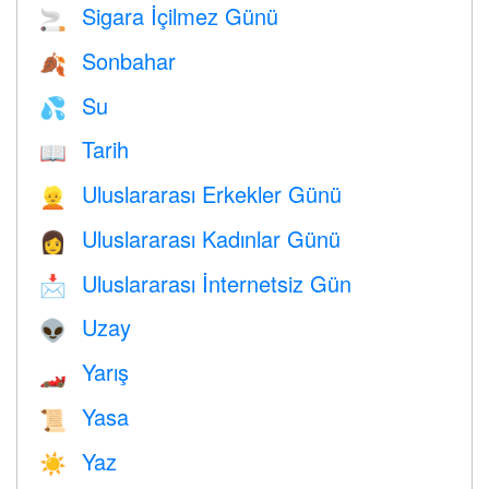
Sigara İçilmez Günü
🚬
Sonbahar
🍂
Su
💦
Tarih
📖
Uluslararası Erkekler Günü
👱
Uluslararası Kadınlar Günü
👩
Uluslararası İnternetsiz Gün
📩
Uzay
👽
Yarış
🏎
Yasa
📜
Yaz
☀️