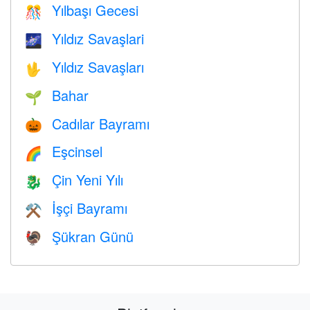
Yılbaşı Gecesi
🎊
Yıldız Savaşlari
🌌
Yıldız Savaşları
🖖
Bahar
🌱
Cadılar Bayramı
🎃
Eşcinsel
🌈
Çin Yeni Yılı
🐉
İşçi Bayramı
⚒️
Şükran Günü
🦃