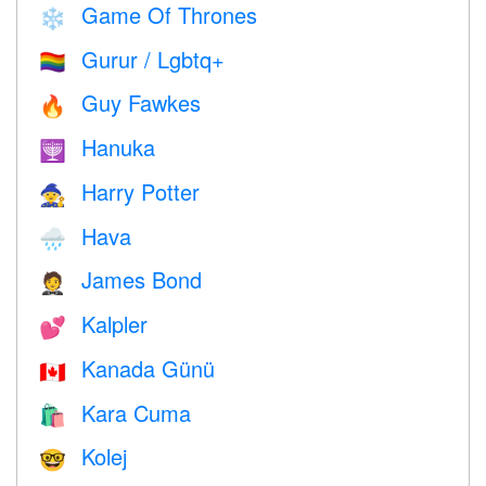
Game Of Thrones
❄️
Gurur / Lgbtq+
🏳️‍🌈
Guy Fawkes
🔥
Hanuka
🕎
Harry Potter
🧙
Hava
🌧
James Bond
🤵
Kalpler
💕
Kanada Günü
🇨🇦
Kara Cuma
🛍
Kolej
🤓