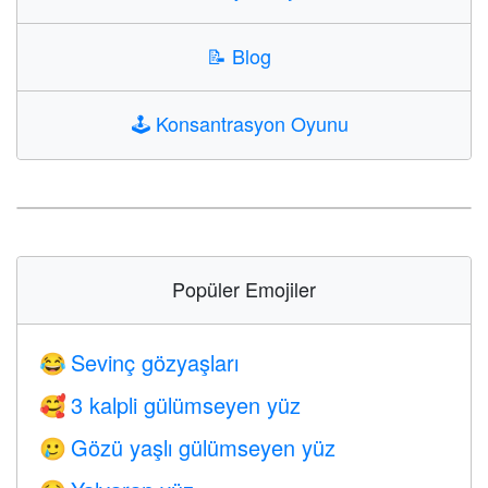
📝
Blog
🕹️
Konsantrasyon Oyunu
Popüler Emojiler
Sevinç gözyaşları
😂
3 kalpli gülümseyen yüz
🥰
Gözü yaşlı gülümseyen yüz
🥲