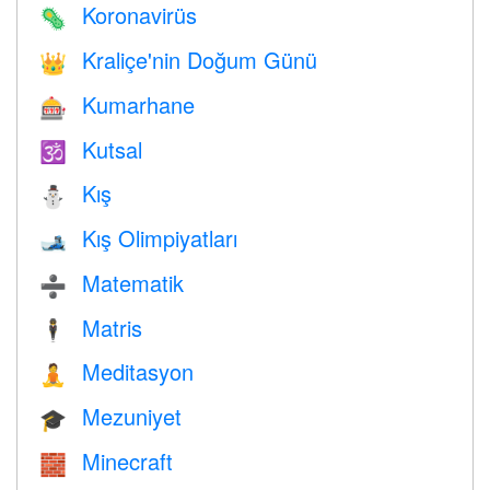
Koronavirüs
🦠
Kraliçe'nin Doğum Günü
👑
Kumarhane
🎰
Kutsal
🕉
Kış
⛄
Kış Olimpiyatları
🎿
Matematik
➗
Matris
🕴️
Meditasyon
🧘
Mezuniyet
🎓
Minecraft
🧱