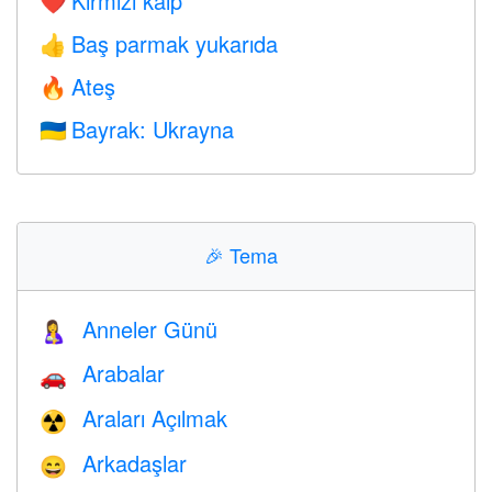
Kırmızı kalp
❤️
Baş parmak yukarıda
👍
Ateş
🔥
Bayrak: Ukrayna
🇺🇦
🎉
Tema
Anneler Günü
🤱
Arabalar
🚗
Araları Açılmak
☢️
Arkadaşlar
😄