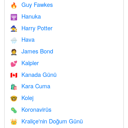
Guy Fawkes
🔥
Hanuka
🕎
Harry Potter
🧙
Hava
🌧
James Bond
🤵
Kalpler
💕
Kanada Günü
🇨🇦
Kara Cuma
🛍
Kolej
🤓
Koronavirüs
🦠
Kraliçe'nin Doğum Günü
👑