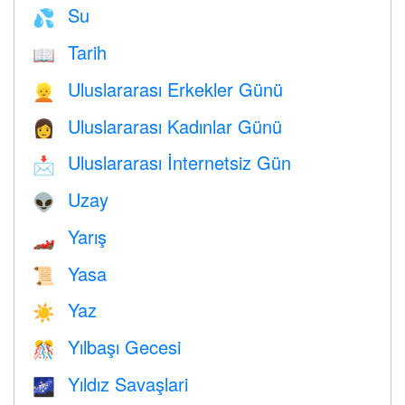
Su
💦
Tarih
📖
Uluslararası Erkekler Günü
👱
Uluslararası Kadınlar Günü
👩
Uluslararası İnternetsiz Gün
📩
Uzay
👽
Yarış
🏎
Yasa
📜
Yaz
☀️
Yılbaşı Gecesi
🎊
Yıldız Savaşlari
🌌