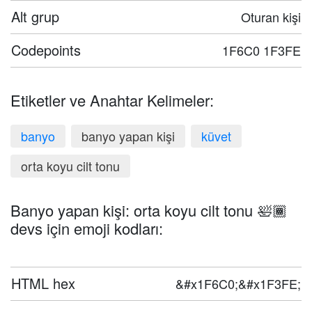
Alt grup
Oturan kişi
Codepoints
1F6C0 1F3FE
Etiketler ve Anahtar Kelimeler:
banyo
banyo yapan kişi
küvet
orta koyu cilt tonu
Banyo yapan kişi: orta koyu cilt tonu 🛀🏾
devs için emoji kodları:
HTML hex
&#x1F6C0;&#x1F3FE;