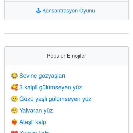
🕹️
Konsantrasyon Oyunu
Popüler Emojiler
Sevinç gözyaşları
😂
3 kalpli gülümseyen yüz
🥰
Gözü yaşlı gülümseyen yüz
🥲
Yalvaran yüz
🥺
Ateşli kalp
❤️‍🔥