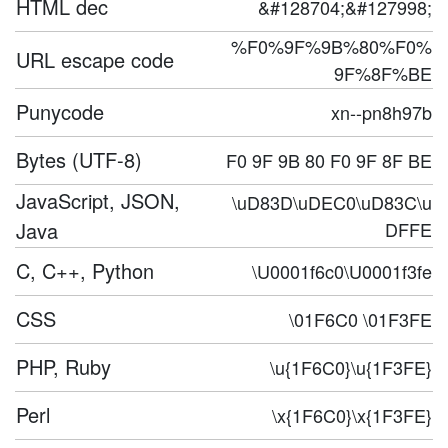
HTML dec
&#128704;&#127998;
%F0%9F%9B%80%F0%
URL escape code
9F%8F%BE
Punycode
xn--pn8h97b
Bytes (UTF-8)
F0 9F 9B 80 F0 9F 8F BE
JavaScript, JSON,
\uD83D\uDEC0\uD83C\u
Java
DFFE
C, C++, Python
\U0001f6c0\U0001f3fe
CSS
\01F6C0 \01F3FE
PHP, Ruby
\u{1F6C0}\u{1F3FE}
Perl
\x{1F6C0}\x{1F3FE}