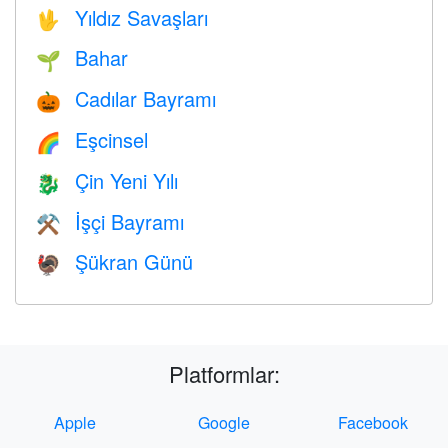
Yıldız Savaşları
🖖
Bahar
🌱
Cadılar Bayramı
🎃
Eşcinsel
🌈
Çin Yeni Yılı
🐉
İşçi Bayramı
⚒️
Şükran Günü
🦃
Platformlar:
Apple
Google
Facebook