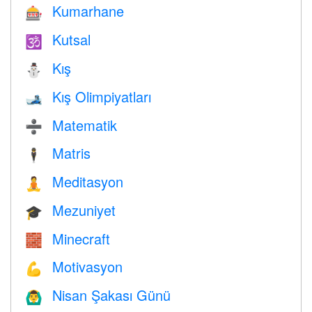
Kumarhane
🎰
Kutsal
🕉
Kış
⛄
Kış Olimpiyatları
🎿
Matematik
➗
Matris
🕴️
Meditasyon
🧘
Mezuniyet
🎓
Minecraft
🧱
Motivasyon
💪
Nisan Şakası Günü
🙆‍♂️