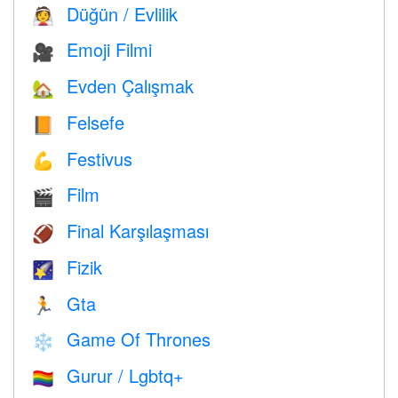
Düğün / Evlilik
👰
Emoji Filmi
🎥
Evden Çalışmak
🏡
Felsefe
📙
Festivus
💪
Film
🎬
Final Karşılaşması
🏈
Fizik
🌠
Gta
🏃
Game Of Thrones
❄️
Gurur / Lgbtq+
🏳️‍🌈