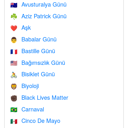
Avusturalya Günü
🇦🇺
Aziz Patrick Günü
☘️
Aşk
❤️️
Babalar Günü
👨
Bastille Günü
🇫🇷
Bağımsızlık Günü
🇺🇸
Bisiklet Günü
🚴
Biyoloji
🦁
Black Lives Matter
✊🏿
Carnaval
🇧🇷
Cinco De Mayo
🇲🇽