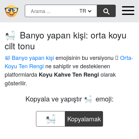
TR
Banyo yapan kişi: orta koyu
🛀🏾
cilt tonu
🛀 Banyo yapan kişi
emojisinin bu versiyonu
🏾 Orta-
Koyu Ten Rengi
ne sahiptir ve desteklenen
platformlarda
olarak
Koyu Kahve Ten Rengi
gösterilir.
Kopyala ve yapıştır
emoji:
🛀🏾
Kopyalamak