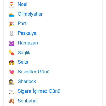
Noel
🎅
Olimpiyatlar
🏊
Parti
🎉
Paskalya
🐰
Ramazan
☪️
Sağlık
💊
Seks
💏
Sevgililer Günü
💘
Sherlock
🕵️
Sigara İçilmez Günü
🚬
Sonbahar
🍂