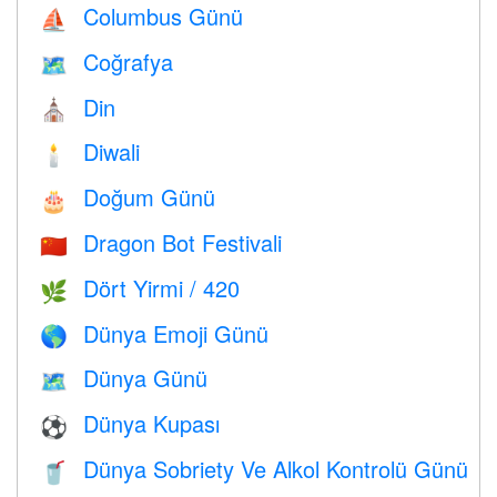
Columbus Günü
⛵️
Coğrafya
🗺
Din
⛪️
Diwali
🕯
Doğum Günü
🎂
Dragon Bot Festivali
🇨🇳
Dört Yirmi / 420
🌿
Dünya Emoji Günü
🌎
Dünya Günü
🗺️
Dünya Kupası
⚽
Dünya Sobriety Ve Alkol Kontrolü Günü
🥤