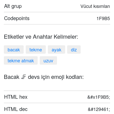
Alt grup
Vücut kısımları
Codepoints
1F9B5
Etiketler ve Anahtar Kelimeler:
bacak
tekme
ayak
diz
tekme atmak
uzuv
Bacak 🦵 devs için emoji kodları:
HTML hex
&#x1F9B5;
HTML dec
&#129461;