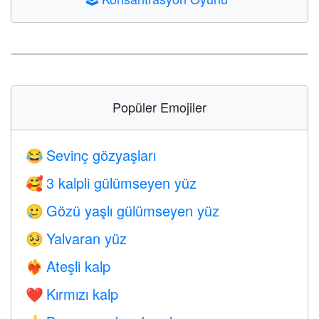
Popüler Emojiler
Sevinç gözyaşları
😂
3 kalpli gülümseyen yüz
🥰
Gözü yaşlı gülümseyen yüz
🥲
Yalvaran yüz
🥺
Ateşli kalp
❤️‍🔥
Kırmızı kalp
❤️