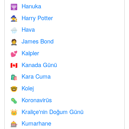
Hanuka
🕎
Harry Potter
🧙
Hava
🌧
James Bond
🤵
Kalpler
💕
Kanada Günü
🇨🇦
Kara Cuma
🛍
Kolej
🤓
Koronavirüs
🦠
Kraliçe'nin Doğum Günü
👑
Kumarhane
🎰