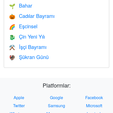
Bahar
🌱
Cadılar Bayramı
🎃
Eşcinsel
🌈
Çin Yeni Yılı
🐉
İşçi Bayramı
⚒️
Şükran Günü
🦃
Platformlar:
Apple
Google
Facebook
Twitter
Samsung
Microsoft