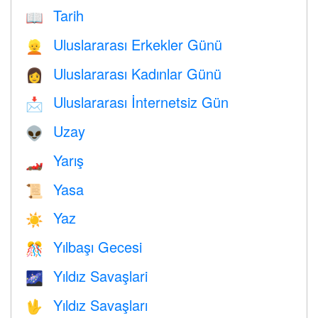
Tarih
📖
Uluslararası Erkekler Günü
👱
Uluslararası Kadınlar Günü
👩
Uluslararası İnternetsiz Gün
📩
Uzay
👽
Yarış
🏎
Yasa
📜
Yaz
☀️
Yılbaşı Gecesi
🎊
Yıldız Savaşlari
🌌
Yıldız Savaşları
🖖