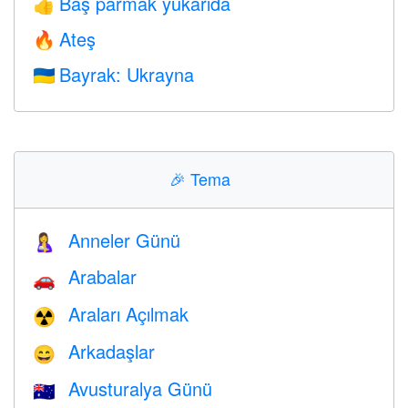
Baş parmak yukarıda
👍
Ateş
🔥
Bayrak: Ukrayna
🇺🇦
🎉
Tema
Anneler Günü
🤱
Arabalar
🚗
Araları Açılmak
☢️
Arkadaşlar
😄
Avusturalya Günü
🇦🇺