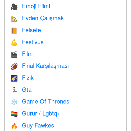
Emoji Filmi
🎥
Evden Çalışmak
🏡
Felsefe
📙
Festivus
💪
Film
🎬
Final Karşılaşması
🏈
Fizik
🌠
Gta
🏃
Game Of Thrones
❄️
Gurur / Lgbtq+
🏳️‍🌈
Guy Fawkes
🔥