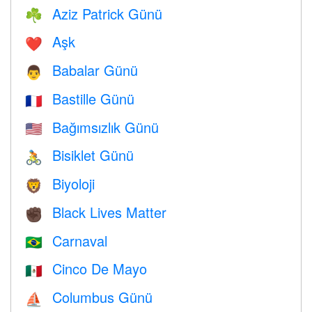
Aziz Patrick Günü
☘️
Aşk
❤️️
Babalar Günü
👨
Bastille Günü
🇫🇷
Bağımsızlık Günü
🇺🇸
Bisiklet Günü
🚴
Biyoloji
🦁
Black Lives Matter
✊🏿
Carnaval
🇧🇷
Cinco De Mayo
🇲🇽
Columbus Günü
⛵️