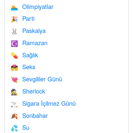
Olimpiyatlar
🏊
Parti
🎉
Paskalya
🐰
Ramazan
☪️
Sağlık
💊
Seks
💏
Sevgililer Günü
💘
Sherlock
🕵️
Sigara İçilmez Günü
🚬
Sonbahar
🍂
Su
💦