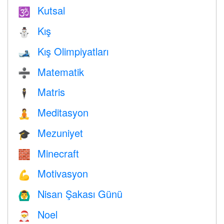
Kutsal
🕉
Kış
⛄
Kış Olimpiyatları
🎿
Matematik
➗
Matris
🕴️
Meditasyon
🧘
Mezuniyet
🎓
Minecraft
🧱
Motivasyon
💪
Nisan Şakası Günü
🙆‍♂️
Noel
🎅