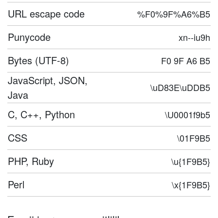
URL escape code
%F0%9F%A6%B5
Punycode
xn--iu9h
Bytes (UTF-8)
F0 9F A6 B5
JavaScript, JSON,
\uD83E\uDDB5
Java
C, C++, Python
\U0001f9b5
CSS
\01F9B5
PHP, Ruby
\u{1F9B5}
Perl
\x{1F9B5}