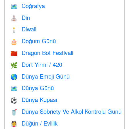
Coğrafya
🗺
Din
⛪️
Diwali
🕯
Doğum Günü
🎂
Dragon Bot Festivali
🇨🇳
Dört Yirmi / 420
🌿
Dünya Emoji Günü
🌎
Dünya Günü
🗺️
Dünya Kupası
⚽
Dünya Sobriety Ve Alkol Kontrolü Günü
🥤
Düğün / Evlilik
👰