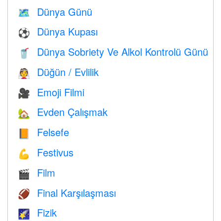
Dünya Günü
🗺️
Dünya Kupası
⚽
Dünya Sobriety Ve Alkol Kontrolü Günü
🥤
Düğün / Evlilik
👰
Emoji Filmi
🎥
Evden Çalışmak
🏡
Felsefe
📙
Festivus
💪
Film
🎬
Final Karşılaşması
🏈
Fizik
🌠