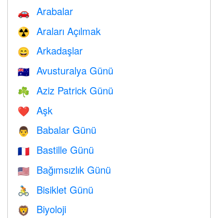
Arabalar
🚗
Araları Açılmak
☢️
Arkadaşlar
😄
Avusturalya Günü
🇦🇺
Aziz Patrick Günü
☘️
Aşk
❤️️
Babalar Günü
👨
Bastille Günü
🇫🇷
Bağımsızlık Günü
🇺🇸
Bisiklet Günü
🚴
Biyoloji
🦁