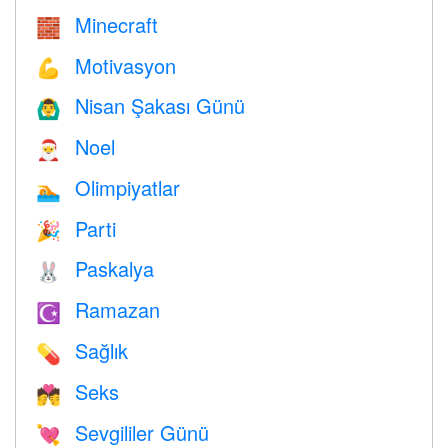
Minecraft
🧱
Motivasyon
💪
Nisan Şakası Günü
🙆‍♂️
Noel
🎅
Olimpiyatlar
🏊
Parti
🎉
Paskalya
🐰
Ramazan
☪️
Sağlık
💊
Seks
💏
Sevgililer Günü
💘