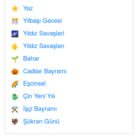
Yaz
☀️
Yılbaşı Gecesi
🎊
Yıldız Savaşlari
🌌
Yıldız Savaşları
🖖
Bahar
🌱
Cadılar Bayramı
🎃
Eşcinsel
🌈
Çin Yeni Yılı
🐉
İşçi Bayramı
⚒️
Şükran Günü
🦃