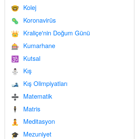
Kolej
🤓
Koronavirüs
🦠
Kraliçe'nin Doğum Günü
👑
Kumarhane
🎰
Kutsal
🕉
Kış
⛄
Kış Olimpiyatları
🎿
Matematik
➗
Matris
🕴️
Meditasyon
🧘
Mezuniyet
🎓