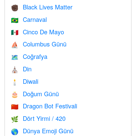
Black Lives Matter
✊🏿
Carnaval
🇧🇷
Cinco De Mayo
🇲🇽
Columbus Günü
⛵️
Coğrafya
🗺
Din
⛪️
Diwali
🕯
Doğum Günü
🎂
Dragon Bot Festivali
🇨🇳
Dört Yirmi / 420
🌿
Dünya Emoji Günü
🌎