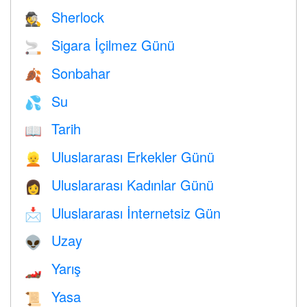
Sherlock
🕵️
Sigara İçilmez Günü
🚬
Sonbahar
🍂
Su
💦
Tarih
📖
Uluslararası Erkekler Günü
👱
Uluslararası Kadınlar Günü
👩
Uluslararası İnternetsiz Gün
📩
Uzay
👽
Yarış
🏎
Yasa
📜