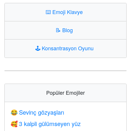
⌨️
Emoji Klavye
📝
Blog
🕹️
Konsantrasyon Oyunu
Popüler Emojiler
Sevinç gözyaşları
😂
3 kalpli gülümseyen yüz
🥰