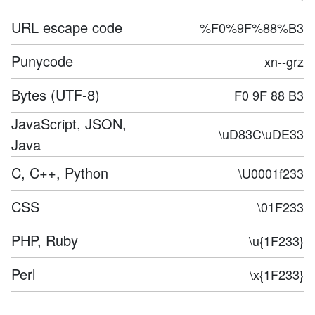
URL escape code
%F0%9F%88%B3
Punycode
xn--grz
Bytes (UTF-8)
F0 9F 88 B3
JavaScript, JSON,
\uD83C\uDE33
Java
C, C++, Python
\U0001f233
CSS
\01F233
PHP, Ruby
\u{1F233}
Perl
\x{1F233}