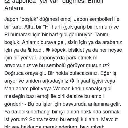
🈳 Japonca "yer var" düğmesi Emoji
Anlamı
Japon "boşluk" düğmesi emoji Japon sembolleri ile
bir kare. Altta bir “H” harfi (çok garip bir formun) ve
Pi numarası için bir harf gibi görünüyor. Tanım-
boşluk. Anlamı: buraya gel, sizin için ya da arabanız
için ya da 🐈 kedi, 🐕 köpek, bisiklet ya da her neyse
için bir yer var. Japonya'da park etmek mi
arıyorsunuz ve bu sembolü görüyor musunuz?
Doğruca oraya git. Bir nokta bulacaksınız. Eğer iş
arıyor ve aniden arkadaşınız 👷 İnşaat işçisi veya
Man adam pilot veya Woman kadın sanatçı gibi
mesleğin bazı emoji ile birlikte size bu emoji
gönderir - Bu bu işler için başvuruda anlamına gelir.
Ya da belki herhangi bir iş ilanları hakkında sormak
istiyorum? Sonra tekrar, bu emoji kullanın. Mevcut
bir şey hakkında merak ederken, bazı mizah