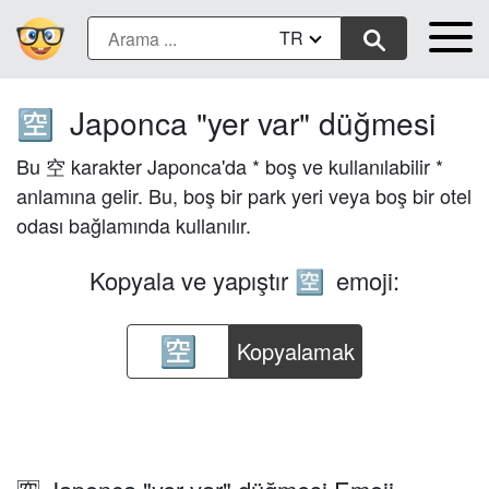
TR
Japonca "yer var" düğmesi
🈳
Bu 空 karakter Japonca'da * boş ve kullanılabilir *
anlamına gelir. Bu, boş bir park yeri veya boş bir otel
odası bağlamında kullanılır.
Kopyala ve yapıştır
emoji:
🈳
Kopyalamak