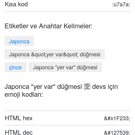
Kısa kod
:u7a7a:
Etiketler ve Anahtar Kelimeler:
Japonca
Japonca &quot;yer var&quot; düğmesi
çince
Japonca "yer var" düğmesi
Japonca "yer var" düğmesi 🈳 devs için
emoji kodları:
HTML hex
&#x1F233;
HTML dec
&#127539;