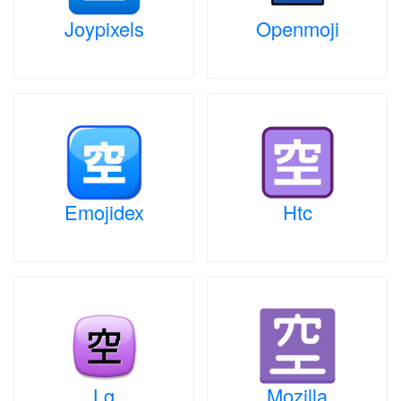
Joypixels
Openmoji
Emojidex
Htc
Lg
Mozilla