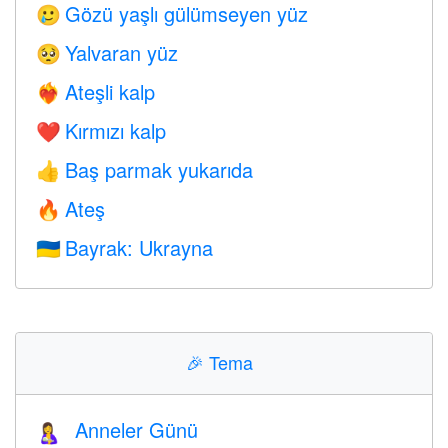
Gözü yaşlı gülümseyen yüz
🥲
Yalvaran yüz
🥺
Ateşli kalp
❤️‍🔥
Kırmızı kalp
❤️
Baş parmak yukarıda
👍
Ateş
🔥
Bayrak: Ukrayna
🇺🇦
🎉
Tema
Anneler Günü
🤱