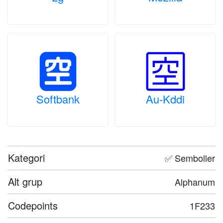
Softbank
Au-Kddi
Kategori
✅ Semboller
Alt grup
Alphanum
Codepoints
1F233