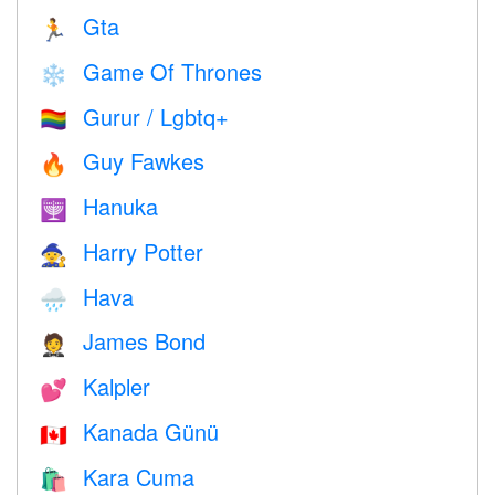
Gta
🏃
Game Of Thrones
❄️
Gurur / Lgbtq+
🏳️‍🌈
Guy Fawkes
🔥
Hanuka
🕎
Harry Potter
🧙
Hava
🌧
James Bond
🤵
Kalpler
💕
Kanada Günü
🇨🇦
Kara Cuma
🛍