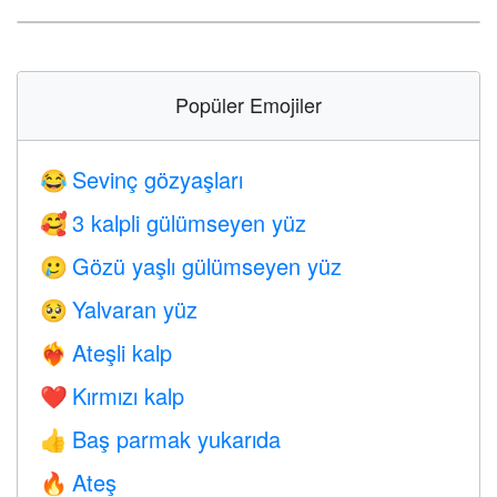
Popüler Emojiler
Sevinç gözyaşları
😂
3 kalpli gülümseyen yüz
🥰
Gözü yaşlı gülümseyen yüz
🥲
Yalvaran yüz
🥺
Ateşli kalp
❤️‍🔥
Kırmızı kalp
❤️
Baş parmak yukarıda
👍
Ateş
🔥