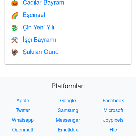
Cadılar Bayramı
🎃
Eşcinsel
🌈
Çin Yeni Yılı
🐉
İşçi Bayramı
⚒️
Şükran Günü
🦃
Platformlar:
Apple
Google
Facebook
Twitter
Samsung
Microsoft
Whatsapp
Messenger
Joypixels
Openmoji
Emojidex
Htc