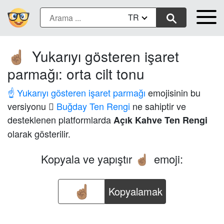
TR
Yukarıyı gösteren işaret
☝🏽
parmağı: orta cilt tonu
☝️ Yukarıyı gösteren işaret parmağı
emojisinin bu
versiyonu
🏽 Buğday Ten Rengi
ne sahiptir ve
desteklenen platformlarda
Açık Kahve Ten Rengi
olarak gösterilir.
Kopyala ve yapıştır
emoji:
☝🏽
Kopyalamak