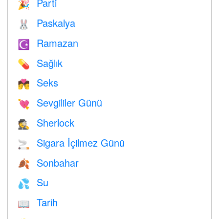
Parti
🎉
Paskalya
🐰
Ramazan
☪️
Sağlık
💊
Seks
💏
Sevgililer Günü
💘
Sherlock
🕵️
Sigara İçilmez Günü
🚬
Sonbahar
🍂
Su
💦
Tarih
📖