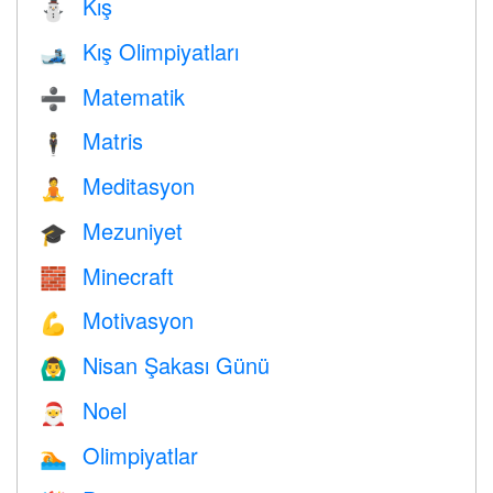
Kış
⛄
Kış Olimpiyatları
🎿
Matematik
➗
Matris
🕴️
Meditasyon
🧘
Mezuniyet
🎓
Minecraft
🧱
Motivasyon
💪
Nisan Şakası Günü
🙆‍♂️
Noel
🎅
Olimpiyatlar
🏊