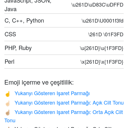
JavaScript, JSON,
\u261D\uD83C\uDFFD
Java
C, C++, Python
\u261D\U0001f3fd
CSS
\261D \01F3FD
PHP, Ruby
\u{261D}\u{1F3FD}
Perl
\x{261D}\x{1F3FD}
Emoji içerme ve çeşitlilik:
Yukarıyı Gösteren Işaret Parmağı
☝️
Yukarıyı Gösteren Işaret Parmağı: Açık Cilt Tonu
☝🏻
Yukarıyı Gösteren Işaret Parmağı: Orta Açık Cilt
☝🏼
Tonu