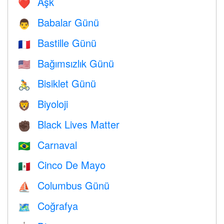
Aşk
❤️️
Babalar Günü
👨
Bastille Günü
🇫🇷
Bağımsızlık Günü
🇺🇸
Bisiklet Günü
🚴
Biyoloji
🦁
Black Lives Matter
✊🏿
Carnaval
🇧🇷
Cinco De Mayo
🇲🇽
Columbus Günü
⛵️
Coğrafya
🗺