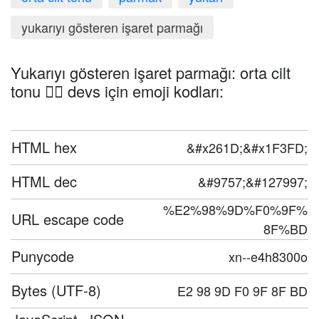
yukarıyı gösteren işaret parmağı
Yukarıyı gösteren işaret parmağı: orta cilt
tonu ☝🏽 devs için emoji kodları:
HTML hex
&#x261D;&#x1F3FD;
HTML dec
&#9757;&#127997;
%E2%98%9D%F0%9F%
URL escape code
8F%BD
Punycode
xn--e4h8300o
Bytes (UTF-8)
E2 98 9D F0 9F 8F BD