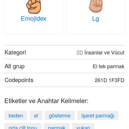
Emojidex
Lg
Kategori
🤦‍♀️ İnsanlar ve Vücut
Alt grup
El tek parmak
Codepoints
261D 1F3FD
Etiketler ve Anahtar Kelimeler:
beden
el
gösterme
işaret parmağı
orta cilt tonu
parmak
yukarı