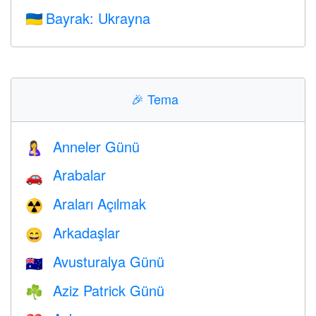
Bayrak: Ukrayna
🇺🇦
🎉
Tema
Anneler Günü
🤱
Arabalar
🚗
Araları Açılmak
☢️
Arkadaşlar
😄
Avusturalya Günü
🇦🇺
Aziz Patrick Günü
☘️