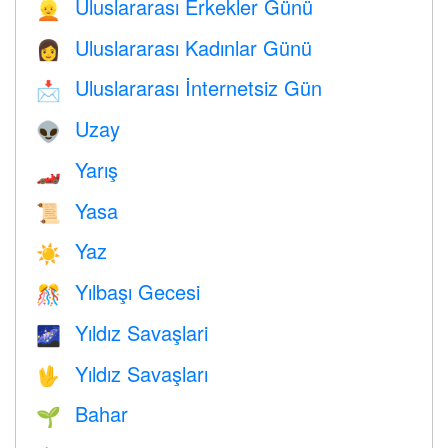
Uluslararası Erkekler Günü
👱
Uluslararası Kadınlar Günü
👩
Uluslararası İnternetsiz Gün
📩
Uzay
👽
Yarış
🏎
Yasa
📜
Yaz
☀️
Yılbaşı Gecesi
🎊
Yıldız Savaşlari
🌌
Yıldız Savaşları
🖖
Bahar
🌱