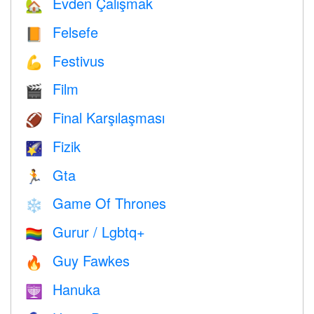
Evden Çalışmak
🏡
Felsefe
📙
Festivus
💪
Film
🎬
Final Karşılaşması
🏈
Fizik
🌠
Gta
🏃
Game Of Thrones
❄️
Gurur / Lgbtq+
🏳️‍🌈
Guy Fawkes
🔥
Hanuka
🕎