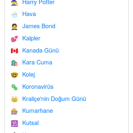
Harry Potter
🧙
Hava
🌧
James Bond
🤵
Kalpler
💕
Kanada Günü
🇨🇦
Kara Cuma
🛍
Kolej
🤓
Koronavirüs
🦠
Kraliçe'nin Doğum Günü
👑
Kumarhane
🎰
Kutsal
🕉