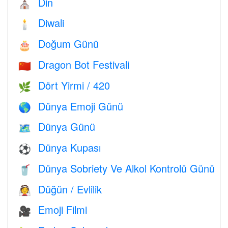
Din
⛪️
Diwali
🕯
Doğum Günü
🎂
Dragon Bot Festivali
🇨🇳
Dört Yirmi / 420
🌿
Dünya Emoji Günü
🌎
Dünya Günü
🗺️
Dünya Kupası
⚽
Dünya Sobriety Ve Alkol Kontrolü Günü
🥤
Düğün / Evlilik
👰
Emoji Filmi
🎥