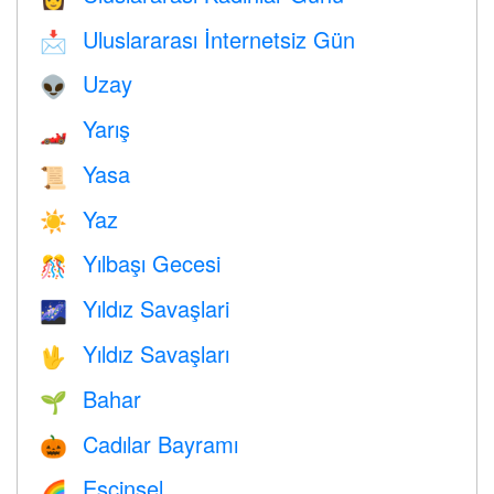
Uluslararası İnternetsiz Gün
📩
Uzay
👽
Yarış
🏎
Yasa
📜
Yaz
☀️
Yılbaşı Gecesi
🎊
Yıldız Savaşlari
🌌
Yıldız Savaşları
🖖
Bahar
🌱
Cadılar Bayramı
🎃
Eşcinsel
🌈