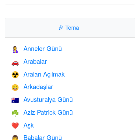
🎉
Tema
Anneler Günü
🤱
Arabalar
🚗
Araları Açılmak
☢️
Arkadaşlar
😄
Avusturalya Günü
🇦🇺
Aziz Patrick Günü
☘️
Aşk
❤️️
Babalar Günü
👨