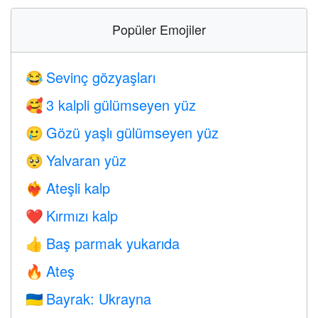
Popüler Emojiler
Sevinç gözyaşları
😂
3 kalpli gülümseyen yüz
🥰
Gözü yaşlı gülümseyen yüz
🥲
Yalvaran yüz
🥺
Ateşli kalp
❤️‍🔥
Kırmızı kalp
❤️
Baş parmak yukarıda
👍
Ateş
🔥
Bayrak: Ukrayna
🇺🇦