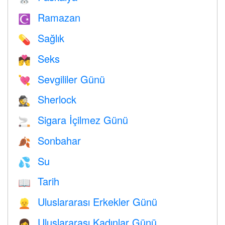
Ramazan
☪️
Sağlık
💊
Seks
💏
Sevgililer Günü
💘
Sherlock
🕵️
Sigara İçilmez Günü
🚬
Sonbahar
🍂
Su
💦
Tarih
📖
Uluslararası Erkekler Günü
👱
Uluslararası Kadınlar Günü
👩