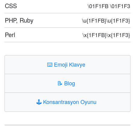
CSS
\01F1FB \01F1F3
PHP, Ruby
\u{1F1FB}\u{1F1F3}
Perl
\x{1F1FB}\x{1F1F3}
⌨️
Emoji Klavye
📝
Blog
🕹️
Konsantrasyon Oyunu