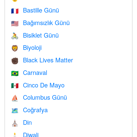
Bastille Günü
🇫🇷
Bağımsızlık Günü
🇺🇸
Bisiklet Günü
🚴
Biyoloji
🦁
Black Lives Matter
✊🏿
Carnaval
🇧🇷
Cinco De Mayo
🇲🇽
Columbus Günü
⛵️
Coğrafya
🗺
Din
⛪️
Diwali
🕯