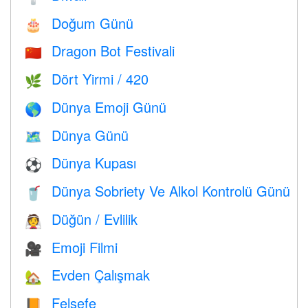
Doğum Günü
🎂
Dragon Bot Festivali
🇨🇳
Dört Yirmi / 420
🌿
Dünya Emoji Günü
🌎
Dünya Günü
🗺️
Dünya Kupası
⚽
Dünya Sobriety Ve Alkol Kontrolü Günü
🥤
Düğün / Evlilik
👰
Emoji Filmi
🎥
Evden Çalışmak
🏡
Felsefe
📙