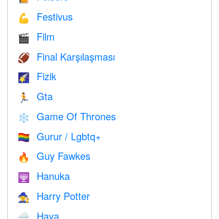
Festivus
💪
Film
🎬
Final Karşılaşması
🏈
Fizik
🌠
Gta
🏃
Game Of Thrones
❄️
Gurur / Lgbtq+
🏳️‍🌈
Guy Fawkes
🔥
Hanuka
🕎
Harry Potter
🧙
Hava
🌧