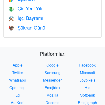
Çin Yeni Yılı
🐉
İşçi Bayramı
⚒️
Şükran Günü
🦃
Platformlar:
Apple
Google
Facebook
Twitter
Samsung
Microsoft
Whatsapp
Messenger
Joypixels
Openmoji
Emojidex
Htc
Lg
Mozilla
Softbank
Au-Kddi
Docomo
Emojigraph