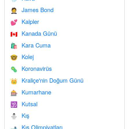
James Bond
🤵
Kalpler
💕
Kanada Günü
🇨🇦
Kara Cuma
🛍
Kolej
🤓
Koronavirüs
🦠
Kraliçe'nin Doğum Günü
👑
Kumarhane
🎰
Kutsal
🕉
Kış
⛄
Kış Olimpiyatları
🎿