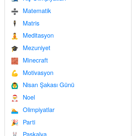
Matematik
➗
Matris
🕴️
Meditasyon
🧘
Mezuniyet
🎓
Minecraft
🧱
Motivasyon
💪
Nisan Şakası Günü
🙆‍♂️
Noel
🎅
Olimpiyatlar
🏊
Parti
🎉
Paskalya
🐰