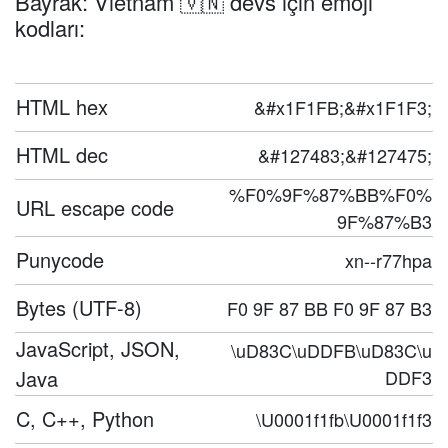
Bayrak: Vietnam 🇻🇳 devs için emoji
kodları:
HTML hex
&#x1F1FB;&#x1F1F3;
HTML dec
&#127483;&#127475;
%F0%9F%87%BB%F0%
URL escape code
9F%87%B3
Punycode
xn--r77hpa
Bytes (UTF-8)
F0 9F 87 BB F0 9F 87 B3
JavaScript, JSON,
\uD83C\uDDFB\uD83C\u
Java
DDF3
C, C++, Python
\U0001f1fb\U0001f1f3