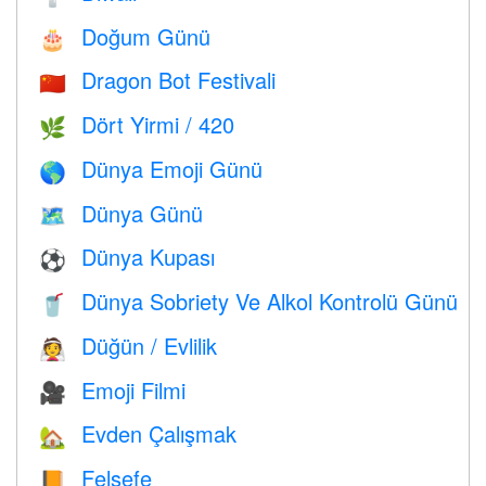
Doğum Günü
🎂
Dragon Bot Festivali
🇨🇳
Dört Yirmi / 420
🌿
Dünya Emoji Günü
🌎
Dünya Günü
🗺️
Dünya Kupası
⚽
Dünya Sobriety Ve Alkol Kontrolü Günü
🥤
Düğün / Evlilik
👰
Emoji Filmi
🎥
Evden Çalışmak
🏡
Felsefe
📙