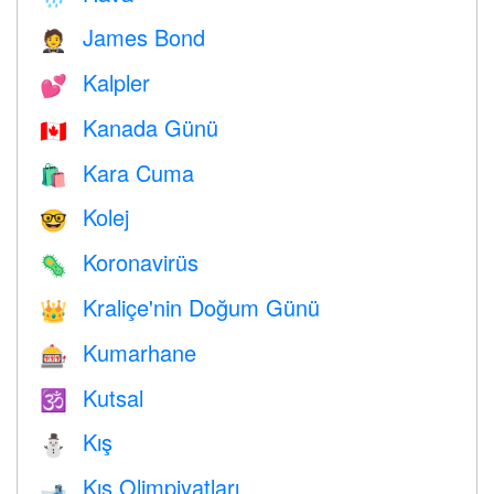
James Bond
🤵
Kalpler
💕
Kanada Günü
🇨🇦
Kara Cuma
🛍
Kolej
🤓
Koronavirüs
🦠
Kraliçe'nin Doğum Günü
👑
Kumarhane
🎰
Kutsal
🕉
Kış
⛄
Kış Olimpiyatları
🎿