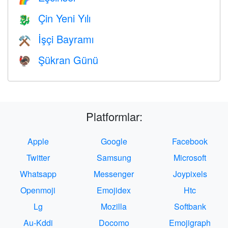
Çin Yeni Yılı
🐉
İşçi Bayramı
⚒️
Şükran Günü
🦃
Platformlar:
Apple
Google
Facebook
Twitter
Samsung
Microsoft
Whatsapp
Messenger
Joypixels
Openmoji
Emojidex
Htc
Lg
Mozilla
Softbank
Au-Kddi
Docomo
Emojigraph