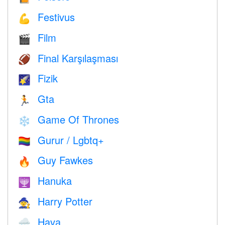
Festivus
💪
Film
🎬
Final Karşılaşması
🏈
Fizik
🌠
Gta
🏃
Game Of Thrones
❄️
Gurur / Lgbtq+
🏳️‍🌈
Guy Fawkes
🔥
Hanuka
🕎
Harry Potter
🧙
Hava
🌧