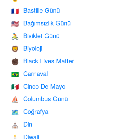
Bastille Günü
🇫🇷
Bağımsızlık Günü
🇺🇸
Bisiklet Günü
🚴
Biyoloji
🦁
Black Lives Matter
✊🏿
Carnaval
🇧🇷
Cinco De Mayo
🇲🇽
Columbus Günü
⛵️
Coğrafya
🗺
Din
⛪️
Diwali
🕯