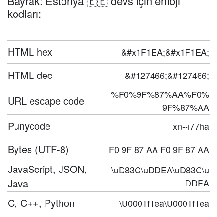
Bayrak: Estonya 🇪🇪 devs için emoji
kodları:
HTML hex
&#x1F1EA;&#x1F1EA;
HTML dec
&#127466;&#127466;
%F0%9F%87%AA%F0%
URL escape code
9F%87%AA
Punycode
xn--i77ha
Bytes (UTF-8)
F0 9F 87 AA F0 9F 87 AA
JavaScript, JSON,
\uD83C\uDDEA\uD83C\u
Java
DDEA
C, C++, Python
\U0001f1ea\U0001f1ea