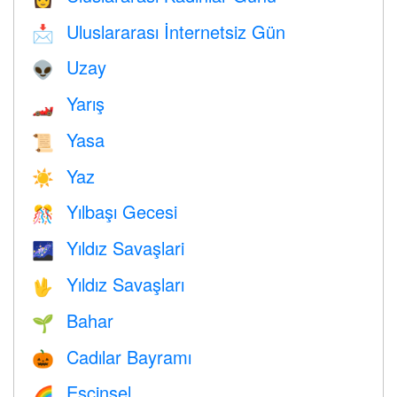
Uluslararası İnternetsiz Gün
📩
Uzay
👽
Yarış
🏎
Yasa
📜
Yaz
☀️
Yılbaşı Gecesi
🎊
Yıldız Savaşlari
🌌
Yıldız Savaşları
🖖
Bahar
🌱
Cadılar Bayramı
🎃
Eşcinsel
🌈