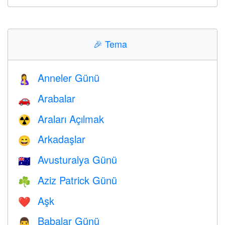
🎉
Tema
Anneler Günü
🤱
Arabalar
🚗
Araları Açılmak
☢️
Arkadaşlar
😄
Avusturalya Günü
🇦🇺
Aziz Patrick Günü
☘️
Aşk
❤️️
Babalar Günü
👨