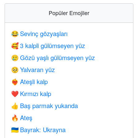
Popüler Emojiler
Sevinç gözyaşları
😂
3 kalpli gülümseyen yüz
🥰
Gözü yaşlı gülümseyen yüz
🥲
Yalvaran yüz
🥺
Ateşli kalp
❤️‍🔥
Kırmızı kalp
❤️
Baş parmak yukarıda
👍
Ateş
🔥
Bayrak: Ukrayna
🇺🇦