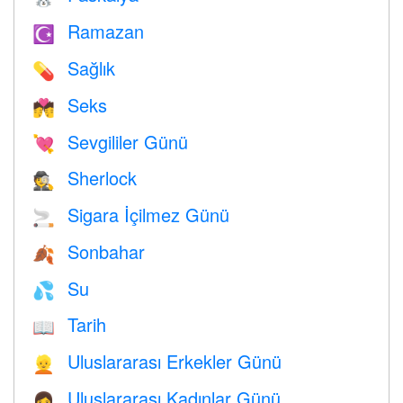
Ramazan
☪️
Sağlık
💊
Seks
💏
Sevgililer Günü
💘
Sherlock
🕵️
Sigara İçilmez Günü
🚬
Sonbahar
🍂
Su
💦
Tarih
📖
Uluslararası Erkekler Günü
👱
Uluslararası Kadınlar Günü
👩