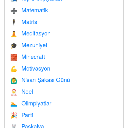
Matematik
➗
Matris
🕴️
Meditasyon
🧘
Mezuniyet
🎓
Minecraft
🧱
Motivasyon
💪
Nisan Şakası Günü
🙆‍♂️
Noel
🎅
Olimpiyatlar
🏊
Parti
🎉
Paskalya
🐰