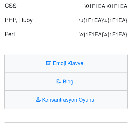
CSS
\01F1EA \01F1EA
PHP, Ruby
\u{1F1EA}\u{1F1EA}
Perl
\x{1F1EA}\x{1F1EA}
⌨️
Emoji Klavye
📝
Blog
🕹️
Konsantrasyon Oyunu