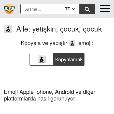
TR
Aile: yetişkin, çocuk, çocuk
🧑‍🧒‍🧒
Kopyala ve yapıştır
emoji:
🧑‍🧒‍🧒
Kopyalamak
Emoji Apple İphone, Android ve diğer
platformlarda nasıl görünüyor