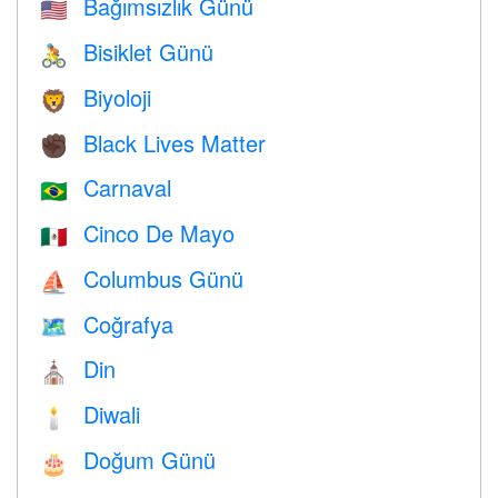
Bağımsızlık Günü
🇺🇸
Bisiklet Günü
🚴
Biyoloji
🦁
Black Lives Matter
✊🏿
Carnaval
🇧🇷
Cinco De Mayo
🇲🇽
Columbus Günü
⛵️
Coğrafya
🗺
Din
⛪️
Diwali
🕯
Doğum Günü
🎂