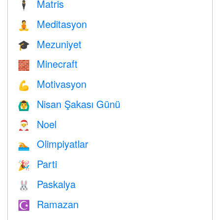
Matris
🕴️
Meditasyon
🧘
Mezuniyet
🎓
Minecraft
🧱
Motivasyon
💪
Nisan Şakası Günü
🙆‍♂️
Noel
🎅
Olimpiyatlar
🏊
Parti
🎉
Paskalya
🐰
Ramazan
☪️