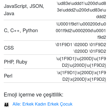
\ud83e\uddd1\u200d\ud8
JavaScript, JSON,
3e\uddd2\u200d\ud83e\u
Java
ddd2
\U0001f9d1\u000200d\u0
C, C++, Python
001f9d2\u000200d\u0001
f9d2
\01F9D1 \0200D \01F9D2
CSS
\0200D \01F9D2
\u{1F9D1}\u{200D}\u{1F9
PHP, Ruby
D2}\u{200D}\u{1F9D2}
\x{1F9D1}\x{200D}\x{1F9
Perl
D2}\x{200D}\x{1F9D2}
Emoji içerme ve çeşitlilik:
Aile: Erkek Kadın Erkek Çocuk
👨‍👩‍👦