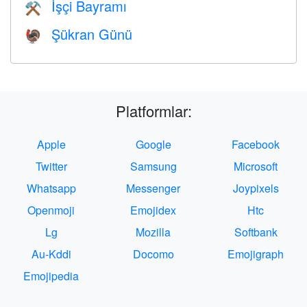
İşçi Bayramı
⚒️
Şükran Günü
🦃
Platformlar:
Apple
Google
Facebook
Twitter
Samsung
Microsoft
Whatsapp
Messenger
Joypixels
Openmoji
Emojidex
Htc
Lg
Mozilla
Softbank
Au-Kddi
Docomo
Emojigraph
Emojipedia