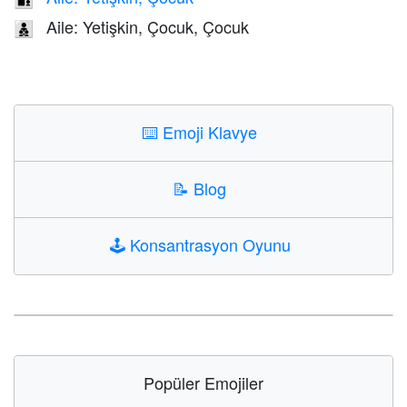
Aile: Yetişkin, Çocuk, Çocuk
🧑‍🧒‍🧒
⌨️
Emoji Klavye
📝
Blog
🕹️
Konsantrasyon Oyunu
Popüler Emojiler