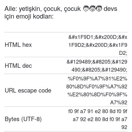
Aile: yetişkin, çocuk, çocuk 🧑‍🧒‍🧒 devs
için emoji kodları:
&#x1F9D1;&#x200D;&#x
HTML hex
1F9D2;&#x200D;&#x1F9
D2;
&#129489;&#8205;&#129
HTML dec
490;&#8205;&#129490;
%F0%9F%A7%91%E2%
80%8D%F0%9F%A7%92
URL escape code
%E2%80%8D%F0%9F%
A7%92
f0 9f a7 91 e2 80 8d f0 9f
Bytes (UTF-8)
a7 92 e2 80 8d f0 9f a7
92