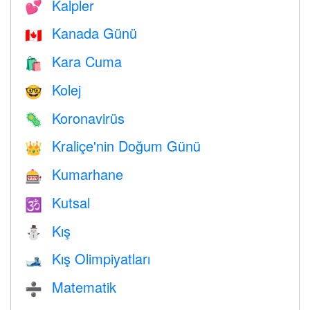
Kalpler
💕
Kanada Günü
🇨🇦
Kara Cuma
🛍
Kolej
🤓
Koronavirüs
🦠
Kraliçe'nin Doğum Günü
👑
Kumarhane
🎰
Kutsal
🕉
Kış
⛄
Kış Olimpiyatları
🎿
Matematik
➗