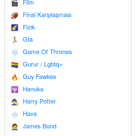
Film
🎬
Final Karşılaşması
🏈
Fizik
🌠
Gta
🏃
Game Of Thrones
❄️
Gurur / Lgbtq+
🏳️‍🌈
Guy Fawkes
🔥
Hanuka
🕎
Harry Potter
🧙
Hava
🌧
James Bond
🤵