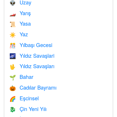
Uzay
👽
Yarış
🏎
Yasa
📜
Yaz
☀️
Yılbaşı Gecesi
🎊
Yıldız Savaşlari
🌌
Yıldız Savaşları
🖖
Bahar
🌱
Cadılar Bayramı
🎃
Eşcinsel
🌈
Çin Yeni Yılı
🐉