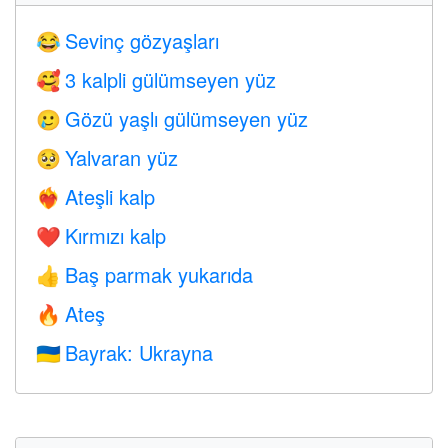
Sevinç gözyaşları
😂
3 kalpli gülümseyen yüz
🥰
Gözü yaşlı gülümseyen yüz
🥲
Yalvaran yüz
🥺
Ateşli kalp
❤️‍🔥
Kırmızı kalp
❤️
Baş parmak yukarıda
👍
Ateş
🔥
Bayrak: Ukrayna
🇺🇦