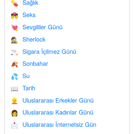
Sağlık
💊
Seks
💏
Sevgililer Günü
💘
Sherlock
🕵️
Sigara İçilmez Günü
🚬
Sonbahar
🍂
Su
💦
Tarih
📖
Uluslararası Erkekler Günü
👱
Uluslararası Kadınlar Günü
👩
Uluslararası İnternetsiz Gün
📩