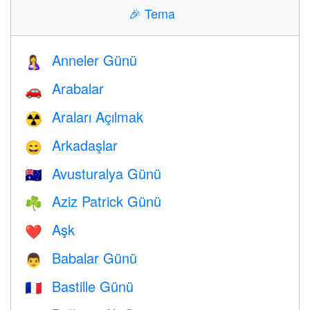
🎉
Tema
Anneler Günü
🤱
Arabalar
🚗
Araları Açılmak
☢️
Arkadaşlar
😄
Avusturalya Günü
🇦🇺
Aziz Patrick Günü
☘️
Aşk
❤️️
Babalar Günü
👨
Bastille Günü
🇫🇷