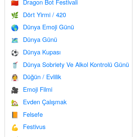
Dragon Bot Festivali
🇨🇳
Dört Yirmi / 420
🌿
Dünya Emoji Günü
🌎
Dünya Günü
🗺️
Dünya Kupası
⚽
Dünya Sobriety Ve Alkol Kontrolü Günü
🥤
Düğün / Evlilik
👰
Emoji Filmi
🎥
Evden Çalışmak
🏡
Felsefe
📙
Festivus
💪